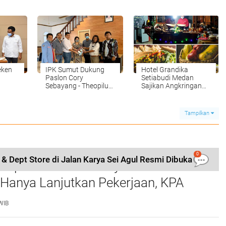
Dukungan Pemprovsu
eken
IPK Sumut Dukung
Hotel Grandika
Paslon Cory
Setiabudi Medan
Sebayang - Theopilus
Sajikan Angkringan
Ginting
Andaliman dengan
rik
Pilihan Menu
Nusantara
Tampilkan
0
 & Dept Store di Jalan Karya Sei Agul Resmi Dibuka
rupsi Waterfront City Samosir: Eks
 Hanya Lanjutkan Pekerjaan, KPA
 Pengawasan Proyek
WIB