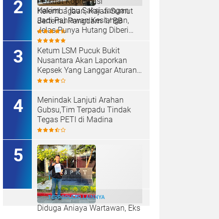
Perkuat Koordinasi
Hakim : " Ibu Saksi Jangan
Kelembagaan, Kajati Sumut
Jadi Pahlawan Kesiangan,
Bertemu Pangdam 1/ BB
Jelas Punya Hutang Diberi
Barang Lagi
Ketum LSM Pucuk Bukit
Nusantara Akan Laporkan
Kepsek Yang Langgar Aturan
Menteri ke APH , Terkait Dana
Revitalisasi Sekolah
Menindak Lanjuti Arahan
Gubsu,Tim Terpadu Tindak
Tegas PETI di Madina
TERPOPULER LAINNYA
Diduga Aniaya Wartawan, Eks
Polisi Achirudin Hasibuan