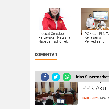
Brand Award 2020
Gelar Pelatihan
Relawan MRI
Indosat Ooredoo
PGN dan PLN T
Percayakan Natasha
Kerjasama
Nababan jadi Chief
Penyediaan
Legal & Regulatory
Infrastruktur ke
Officer
Pembangkit List
KOMENTAR
Irian Supermarket
Sidang Ko
PPK Akui
Beberkan
06/08/2026,
14:43 