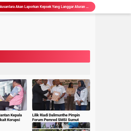
Ketum LSM Pucuk Bukit Nusantara Akan Laporkan Kepsek Yang Langgar Aturan Menteri ke APH , Terkait Dana Revitalisasi Sekolah
isasi Sekolah, Rawan Korupsi
 Gubsu,Tim Terpadu Tindak Tegas PETI di Madina
Hakim : " Ibu Saksi Jangan Jadi Pahlawan Kesiangan, Jelas Punya Hutang Diberi Barang Lagi
 Geledah dan Sita Dokumen BLUD RSUD Dr Pirngadi
ke Kejari Belawan, Pastikan Kondisi Kinerja Jajarannya
ks Polisi Achirudin Hasibuan Dilaporkan ke Polisi
 Dana BOS SMAN 8 Menunggu Gelar Perkara
mbagaan, Kajati Sumut Bertemu Pangdam 1/ BB
Sidang Korupsi Waterfront City Samosir: Eks PPK Akui Hanya Lanjutkan Pekerjaan, KPA Beberkan Pengawasan Proyek
Mantan Kepala
Lilik Riadi Dalimunthe Pimpin
ait Korupsi
Forum Pemred SMSI Sumut