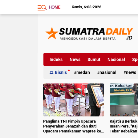
HOME
Kamis
6•08•2026
Indeks
News
Sumut
Nasional
Sp
Bisnis
medan
nasional
news
Panglima TNI Pimpin Upacara
Kajatisu Berbu
Penyerahan Jenazah dan Ikuti
Insan Pers, "Ka
Upacara Pemakaman Wapres ke-
Tebar Kebaikan 
6 RI
Hoak"