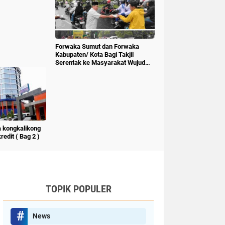
Forwaka Sumut dan Forwaka
Kabupaten/ Kota Bagi Takjil
Serentak ke Masyarakat Wujud
Kepedulian Insan Pers
 kongkalikong
edit ( Bag 2 )
TOPIK POPULER
News