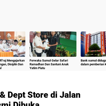
 Mi"raj Mengajarkan
Forwaka Sumut Gelar Safari
Bank sumut diduga
angan, Disiplin Dan
Ramadhan Dan Santuni Anak
dalam pemberian kr
l
Yatim Piatu
& Dept Store di Jalan
smi Dibuka