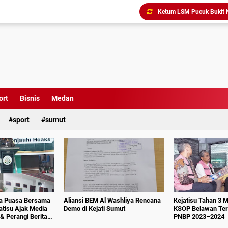
Triliunan Bantuan Revital
Menindak Lanjuti Arahan
Tim Pidsus Kejari Medan
Kajati Inspeksi Mendadak 
Diduga Aniaya Wartawan, E
Dugaan Korupsi SPP dan
ort
Bisnis
Medan
Perkuat Koordinasi Kele
sport
sumut
ka Puasa Bersama
Aliansi BEM Al Washliya Rencana
Kejatisu Tahan 3 
jatisu Ajak Media
Demo di Kejati Sumut
KSOP Belawan Terk
& Perangi Berita
PNBP 2023–2024