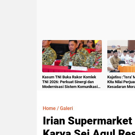
Kasum TNI Buka Rakor Komlek
Kajatisu :"Isra'
TNI 2026: Perkuat Sinergi dan
Kita Nilai Perju
Modernisasi Sistem Komunikasi
Kesadaran Mora
Militer
Home
/
Galeri
Irian Supermarket 
Karya Sei Agul Re