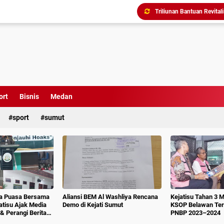
Menindak Lanjuti Arahan
Tim Pidsus Kejari Medan
Kajati Inspeksi Mendadak 
Diduga Aniaya Wartawan, E
Dugaan Korupsi SPP dan
Perkuat Koordinasi Kele
Kajati Terima Kunjungan 
ort
Bisnis
Medan
sport
sumut
Triliunan Bantuan Revital
ka Puasa Bersama
Aliansi BEM Al Washliya Rencana
Kejatisu Tahan 3 
jatisu Ajak Media
Demo di Kejati Sumut
KSOP Belawan Terk
& Perangi Berita
PNBP 2023–2024