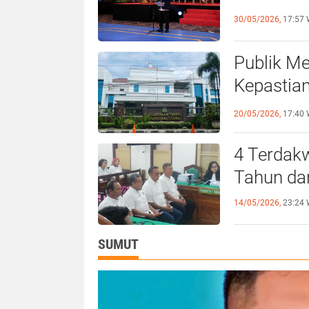
30/05/2026,
17:57 
Publik Me
Kepastia
Medan
20/05/2026,
17:40 
4 Terdakwa J
Tahun dan
14/05/2026,
23:24 
SUMUT