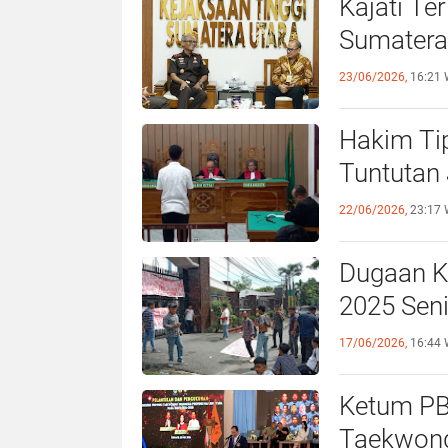
Kajati Te
Sumatera
23/06/2026,
16:21 
Hakim Tip
Tuntutan
22/06/2026,
23:17 
Dugaan K
17/06/2026,
16:44 
Ketum PBT
Taekwond