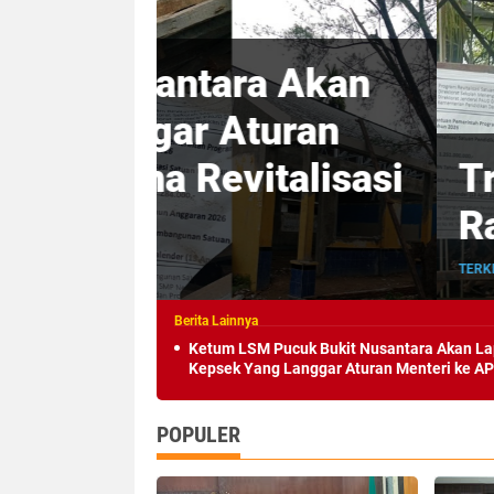
 Akan
ran
alisasi
Triliunan Bantuan
Rawan Korupsi
TERKINI POPULER
11/07/2026
Ketum LSM Pucuk Bukit Nusantara Akan L
Kepsek Yang Langgar Aturan Menteri ke AP
Terkait Dana Revitalisasi Sekolah
POPULER