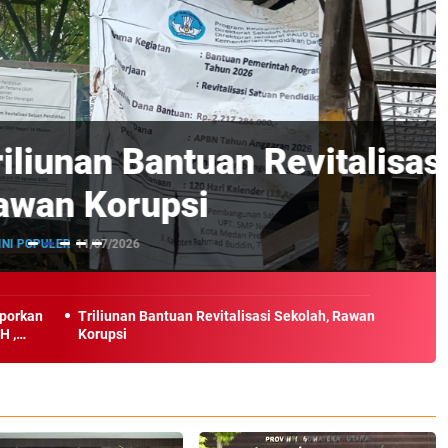
 Revitalisasi Sekolah,
aporkan
Triliunan Bantuan Revitalisasi Sekolah, Rawan
H ,
Korupsi