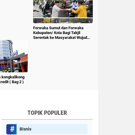
Forwaka Sumut dan Forwaka
Kabupaten/ Kota Bagi Takjil
Serentak ke Masyarakat Wujud
Kepedulian Insan Pers
 kongkalikong
edit ( Bag 2 )
TOPIK POPULER
Bisnis