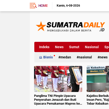
HOME
Kamis
6•08•2026
Indeks
News
Sumut
Nasional
Sp
Bisnis
medan
nasional
news
Panglima TNI Pimpin Upacara
Kajatisu Berbu
Penyerahan Jenazah dan Ikuti
Insan Pers, "Ka
Upacara Pemakaman Wapres ke-
Tebar Kebaikan 
6 RI
Hoak"