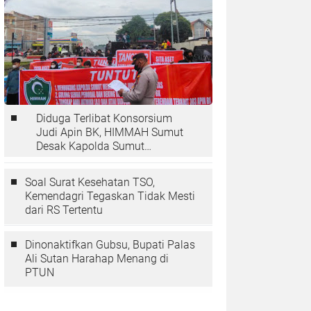
Diduga Terlibat Konsorsium
Judi Apin BK, HIMMAH Sumut
Desak Kapolda Sumut
Tangkap Andi Jatmiko dan
Atjai!
Soal Surat Kesehatan TSO,
Kemendagri Tegaskan Tidak Mesti
dari RS Tertentu
Dinonaktifkan Gubsu, Bupati Palas
Ali Sutan Harahap Menang di
PTUN