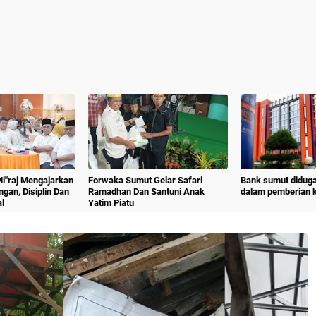
 Mi"raj Mengajarkan
Forwaka Sumut Gelar Safari
Bank sumut diduga
angan, Disiplin Dan
Ramadhan Dan Santuni Anak
dalam pemberian kr
l
Yatim Piatu