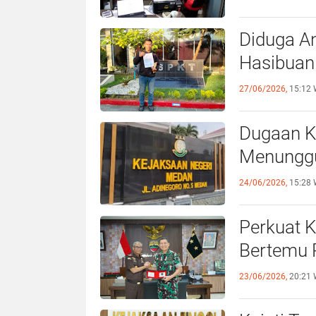
Diduga An
Hasibuan 
27/06/2026,
15:12 
Dugaan K
Menunggu
24/06/2026,
15:28 
Perkuat K
Bertemu 
23/06/2026,
20:21 