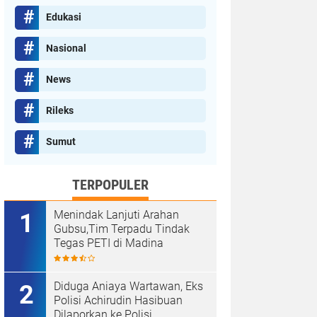
Edukasi
Nasional
News
Menindak Lanjuti Arahan 
Rileks
Terpadu Tindak Tegas PET
Sumut
TERKINI POPULER
03/07/2026
TERPOPULER
Menindak Lanjuti Arahan
Gubsu,Tim Terpadu Tindak
Tegas PETI di Madina
Diduga Aniaya Wartawan, Eks
Polisi Achirudin Hasibuan
Dilaporkan ke Polisi