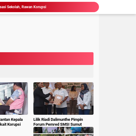
 Gubsu,Tim Terpadu Tindak Tegas PETI di Madina
Hakim : " Ibu Saksi Jangan Jadi Pahlawan Kesiangan, Jelas Punya Hutang Diberi Barang Lagi
 Geledah dan Sita Dokumen BLUD RSUD Dr Pirngadi
ke Kejari Belawan, Pastikan Kondisi Kinerja Jajarannya
ks Polisi Achirudin Hasibuan Dilaporkan ke Polisi
 Dana BOS SMAN 8 Menunggu Gelar Perkara
mbagaan, Kajati Sumut Bertemu Pangdam 1/ BB
Ketua KPU Provinsi Sumatera Utara
Ketum LSM Pucuk Bukit Nusantara Akan Laporkan Kepsek Yang Langgar Aturan Menteri ke APH , Terkait Dana Revitalisasi Sekolah
isasi Sekolah, Rawan Korupsi
Mantan Kepala
Lilik Riadi Dalimunthe Pimpin
ait Korupsi
Forum Pemred SMSI Sumut