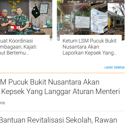
uat Koordinasi
Ketum LSM Pucuk Bukit
embagaan, Kajati
Nusantara Akan
ut Bertemu
Laporkan Kepsek Yang
gdam 1/ BB
Langgar Aturan Menteri
ke APH , Terkait Dana
LIHAT SEMUA
Revitalisasi Sekolah
M Pucuk Bukit Nusantara Akan
 Kepsek Yang Langgar Aturan Menteri
ke APH , Terkait Dana Revitalisasi Sekolah
WIB
 Bantuan Revitalisasi Sekolah, Rawan