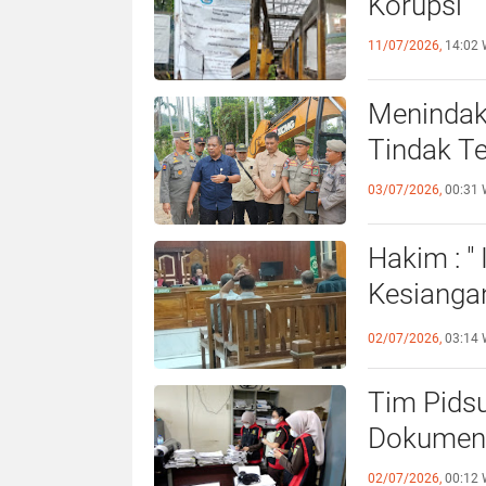
Korupsi
11/07/2026,
14:02 
Menindak
Tindak T
03/07/2026,
00:31 
Hakim : "
Kesiangan
Lagi
02/07/2026,
03:14 
Tim Pidsu
Dokumen 
02/07/2026,
00:12 