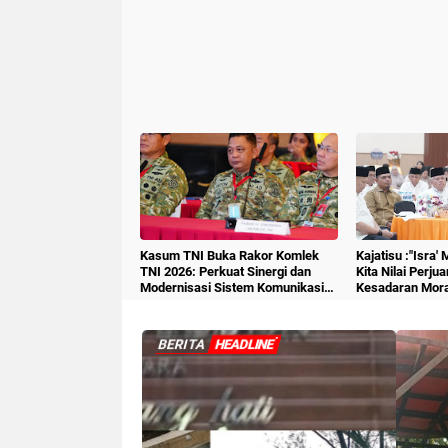
Kasum TNI Buka Rakor Komlek
Kajatisu :"Isra'
TNI 2026: Perkuat Sinergi dan
Kita Nilai Perju
Modernisasi Sistem Komunikasi
Kesadaran Mora
Militer
SumatraDaily.Id
BERITA
HEADLINE