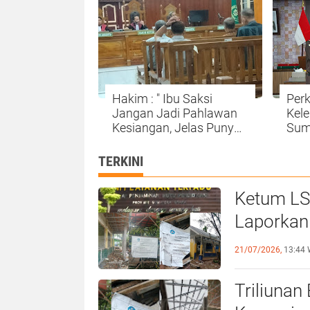
Hakim : " Ibu Saksi
Perk
Jangan Jadi Pahlawan
Kel
Kesiangan, Jelas Punya
Sum
Hutang Diberi Barang
Pan
Lagi
TERKINI
Ketum LS
Laporkan
21/07/2026,
13:44 
Triliunan