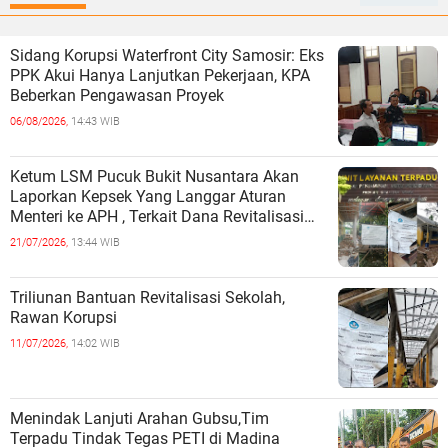
Sidang Korupsi Waterfront City Samosir: Eks
PPK Akui Hanya Lanjutkan Pekerjaan, KPA
Beberkan Pengawasan Proyek
06/08/2026,
14:43 WIB
Ketum LSM Pucuk Bukit Nusantara Akan
Laporkan Kepsek Yang Langgar Aturan
Menteri ke APH , Terkait Dana Revitalisasi
Sekolah
21/07/2026,
13:44 WIB
Triliunan Bantuan Revitalisasi Sekolah,
Rawan Korupsi
11/07/2026,
14:02 WIB
Menindak Lanjuti Arahan Gubsu,Tim
Terpadu Tindak Tegas PETI di Madina