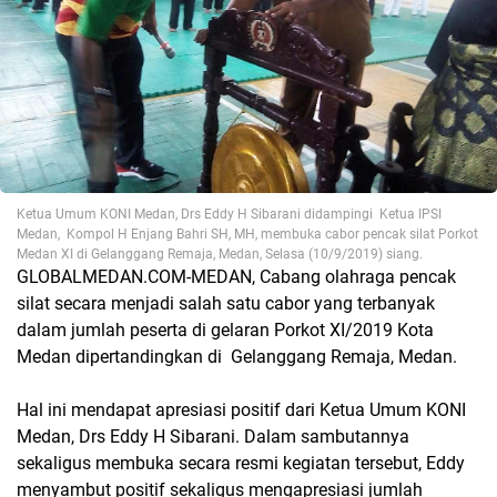
Ketua Umum KONI Medan, Drs Eddy H Sibarani didampingi Ketua IPSI
Medan, Kompol H Enjang Bahri SH, MH, membuka cabor pencak silat Porkot
Medan XI di Gelanggang Remaja, Medan, Selasa (10/9/2019) siang.
GLOBALMEDAN.COM-MEDAN, Cabang olahraga pencak
silat secara menjadi salah satu cabor yang terbanyak
dalam jumlah peserta di gelaran Porkot XI/2019 Kota
Medan dipertandingkan di Gelanggang Remaja, Medan.
Hal ini mendapat apresiasi positif dari Ketua Umum KONI
Medan, Drs Eddy H Sibarani. Dalam sambutannya
sekaligus membuka secara resmi kegiatan tersebut, Eddy
menyambut positif sekaligus mengapresiasi jumlah