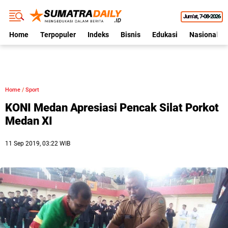
Jum'at
7•08•2026
Home
Terpopuler
Indeks
Bisnis
Edukasi
Nasional
Home
/
Sport
KONI Medan Apresiasi Pencak Silat Porkot
Medan XI
11 Sep 2019, 03:22 WIB