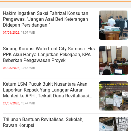
Hakim Ingatkan Saksi Fahrizal Konsultan
Pengawas, "Jangan Asal Beri Keterangan
Didepan Persidangan "
07/08/2026,
19:07 WIB
Sidang Korupsi Waterfront City Samosir: Eks
PPK Akui Hanya Lanjutkan Pekerjaan, KPA
Beberkan Pengawasan Proyek
06/08/2026,
14:43 WIB
Ketum LSM Pucuk Bukit Nusantara Akan
Laporkan Kepsek Yang Langgar Aturan
Menteri ke APH , Terkait Dana Revitalisasi
Sekolah
21/07/2026,
13:44 WIB
Triliunan Bantuan Revitalisasi Sekolah,
Rawan Korupsi