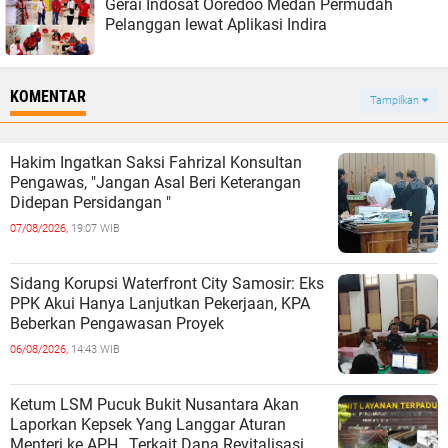
Gerai Indosat Ooredoo Medan Permudah
Pelanggan lewat Aplikasi Indira
KOMENTAR
Tampilkan
Hakim Ingatkan Saksi Fahrizal Konsultan
Pengawas, "Jangan Asal Beri Keterangan
Didepan Persidangan "
07/08/2026,
19:07 WIB
Sidang Korupsi Waterfront City Samosir: Eks
PPK Akui Hanya Lanjutkan Pekerjaan, KPA
Beberkan Pengawasan Proyek
06/08/2026,
14:43 WIB
Ketum LSM Pucuk Bukit Nusantara Akan
Laporkan Kepsek Yang Langgar Aturan
Menteri ke APH , Terkait Dana Revitalisasi