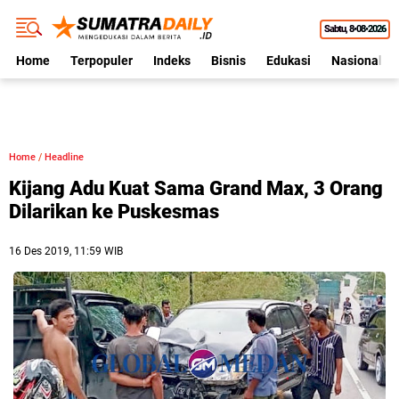
Sabtu
8•08•2026
Home
Terpopuler
Indeks
Bisnis
Edukasi
Nasional
Home
/
Headline
Kijang Adu Kuat Sama Grand Max, 3 Orang
Dilarikan ke Puskesmas
16 Des 2019, 11:59 WIB