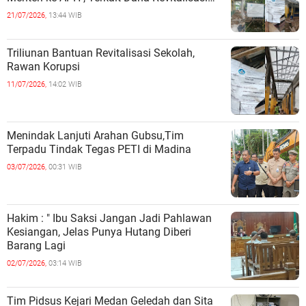
Sekolah
21/07/2026,
13:44 WIB
Triliunan Bantuan Revitalisasi Sekolah,
Rawan Korupsi
11/07/2026,
14:02 WIB
Menindak Lanjuti Arahan Gubsu,Tim
Terpadu Tindak Tegas PETI di Madina
03/07/2026,
00:31 WIB
Hakim : " Ibu Saksi Jangan Jadi Pahlawan
Kesiangan, Jelas Punya Hutang Diberi
Barang Lagi
02/07/2026,
03:14 WIB
Tim Pidsus Kejari Medan Geledah dan Sita