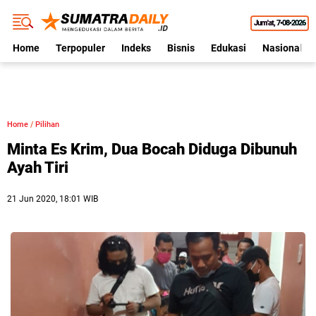
Jum'at
7•08•2026
Home
Terpopuler
Indeks
Bisnis
Edukasi
Nasional
Home
/
Pilihan
Minta Es Krim, Dua Bocah Diduga Dibunuh
Ayah Tiri
21 Jun 2020, 18:01 WIB