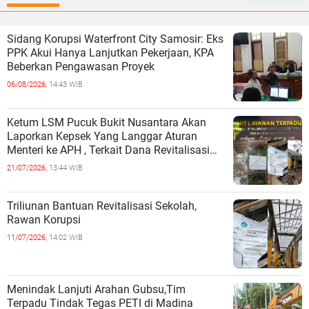
Sidang Korupsi Waterfront City Samosir: Eks
PPK Akui Hanya Lanjutkan Pekerjaan, KPA
Beberkan Pengawasan Proyek
06/08/2026,
14:43 WIB
Ketum LSM Pucuk Bukit Nusantara Akan
Laporkan Kepsek Yang Langgar Aturan
Menteri ke APH , Terkait Dana Revitalisasi
Sekolah
21/07/2026,
13:44 WIB
Triliunan Bantuan Revitalisasi Sekolah,
Rawan Korupsi
11/07/2026,
14:02 WIB
Menindak Lanjuti Arahan Gubsu,Tim
Terpadu Tindak Tegas PETI di Madina