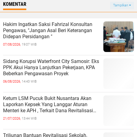
KOMENTAR
Tampilkan
Hakim Ingatkan Saksi Fahrizal Konsultan
Pengawas, "Jangan Asal Beri Keterangan
Didepan Persidangan "
07/08/2026,
19:07 WIB
Sidang Korupsi Waterfront City Samosir: Eks
PPK Akui Hanya Lanjutkan Pekerjaan, KPA
Beberkan Pengawasan Proyek
06/08/2026,
14:43 WIB
Ketum LSM Pucuk Bukit Nusantara Akan
Laporkan Kepsek Yang Langgar Aturan
Menteri ke APH , Terkait Dana Revitalisasi
Sekolah
21/07/2026,
13:44 WIB
Triliunan Bantuan Revitalisasi Sekolah,