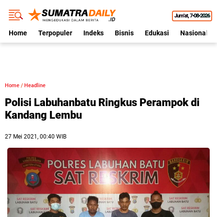
Jum'at
7•08•2026
Home
Terpopuler
Indeks
Bisnis
Edukasi
Nasional
Home
/
Headline
Polisi Labuhanbatu Ringkus Perampok di
Kandang Lembu
27 Mei 2021, 00:40 WIB