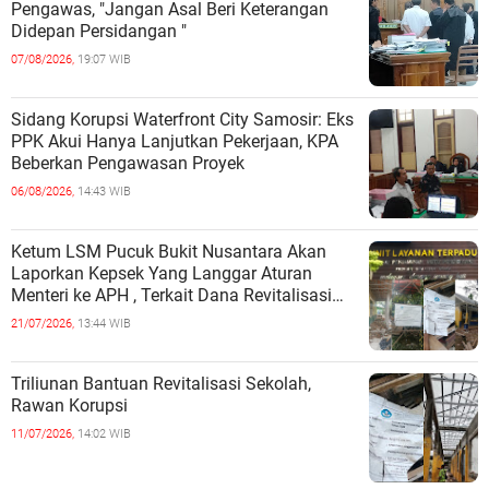
Pengawas, "Jangan Asal Beri Keterangan
Didepan Persidangan "
07/08/2026,
19:07 WIB
Sidang Korupsi Waterfront City Samosir: Eks
PPK Akui Hanya Lanjutkan Pekerjaan, KPA
Beberkan Pengawasan Proyek
06/08/2026,
14:43 WIB
Ketum LSM Pucuk Bukit Nusantara Akan
Laporkan Kepsek Yang Langgar Aturan
Menteri ke APH , Terkait Dana Revitalisasi
Sekolah
21/07/2026,
13:44 WIB
Triliunan Bantuan Revitalisasi Sekolah,
Rawan Korupsi
11/07/2026,
14:02 WIB