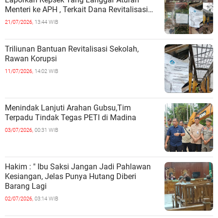
Menteri ke APH , Terkait Dana Revitalisasi
Sekolah
21/07/2026,
13:44 WIB
Triliunan Bantuan Revitalisasi Sekolah,
Rawan Korupsi
11/07/2026,
14:02 WIB
Menindak Lanjuti Arahan Gubsu,Tim
Terpadu Tindak Tegas PETI di Madina
03/07/2026,
00:31 WIB
Hakim : " Ibu Saksi Jangan Jadi Pahlawan
Kesiangan, Jelas Punya Hutang Diberi
Barang Lagi
02/07/2026,
03:14 WIB