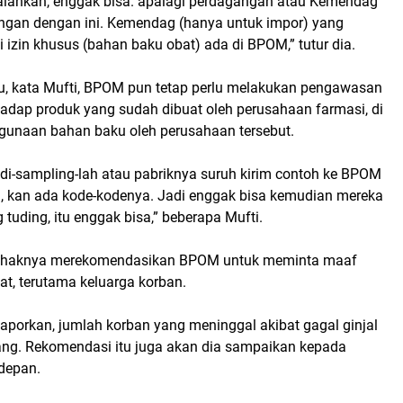
lahkan, enggak bisa. apalagi perdagangan atau Kemendag
gan dengan ini. Kemendag (hanya untuk impor) yang
izin khusus (bahan baku obat) ada di BPOM,” tutur dia.
u, kata Mufti, BPOM pun tetap perlu melakukan pengawasan
hadap produk yang sudah dibuat oleh perusahaan farmasi, di
ggunaan bahan baku oleh perusahaan tersebut.
 di-sampling-lah atau pabriknya suruh kirim contoh ke BPOM
g, kan ada kode-kodenya. Jadi enggak bisa kemudian mereka
 tuding, itu enggak bisa,” beberapa Mufti.
, pihaknya merekomendasikan BPOM untuk meminta maaf
t, terutama keluarga korban.
aporkan, jumlah korban yang meninggal akibat gagal ginjal
ng. Rekomendasi itu juga akan dia sampaikan kepada
depan.