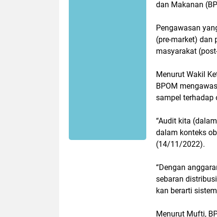
dan Makanan (BP
Pengawasan yang
(pre-market) dan 
masyarakat (post
Menurut Wakil Ke
BPOM mengawasi 
sampel terhadap o
“Audit kita (dala
dalam konteks obat
(14/11/2022).
“Dengan anggaran
sebaran distribusi
kan berarti siste
Menurut Mufti, B