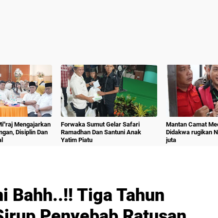
 Mi"raj Mengajarkan
Forwaka Sumut Gelar Safari
Mantan Camat Med
angan, Disiplin Dan
Ramadhan Dan Santuni Anak
Didakwa rugikan 
l
Yatim Piatu
juta
i Bahh..!! Tiga Tahun
Sirup Penyebab Ratusan