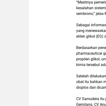
“Mestinya pemeri
kesalahan sistem
sembrono,” jelas 
Sebagai informasi
yang menewaskan 
etilen glikol (EG
Berdasarkan pene
pharmaceutical g
propilen glikol, 
kimia tersebut a
Setelah dilakuka
obat itu bahkan 
dioplos dan dicam
CV Samudera itu 
Gemilang. CV An