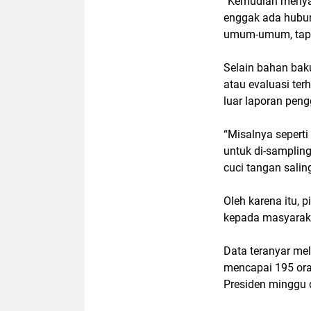
“Kemudian menya
enggak ada hubun
umum-umum, tapi 
Selain bahan bak
atau evaluasi ter
luar laporan pen
“Misalnya seperti
untuk di-samplin
cuci tangan saling
Oleh karena itu
kepada masyaraka
Data teranyar mel
mencapai 195 ora
Presiden minggu 