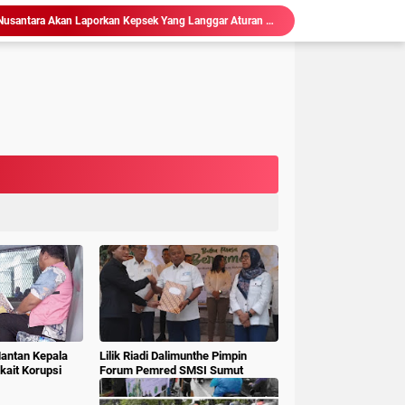
Ketum LSM Pucuk Bukit Nusantara Akan Laporkan Kepsek Yang Langgar Aturan Menteri ke APH , Terkait Dana Revitalisasi Sekolah
isasi Sekolah, Rawan Korupsi
 Gubsu,Tim Terpadu Tindak Tegas PETI di Madina
Hakim : " Ibu Saksi Jangan Jadi Pahlawan Kesiangan, Jelas Punya Hutang Diberi Barang Lagi
 Geledah dan Sita Dokumen BLUD RSUD Dr Pirngadi
ke Kejari Belawan, Pastikan Kondisi Kinerja Jajarannya
ks Polisi Achirudin Hasibuan Dilaporkan ke Polisi
 Dana BOS SMAN 8 Menunggu Gelar Perkara
mbagaan, Kajati Sumut Bertemu Pangdam 1/ BB
Sidang Korupsi Waterfront City Samosir: Eks PPK Akui Hanya Lanjutkan Pekerjaan, KPA Beberkan Pengawasan Proyek
Mantan Kepala
Lilik Riadi Dalimunthe Pimpin
ait Korupsi
Forum Pemred SMSI Sumut