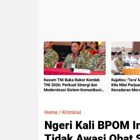
Kasum TNI Buka Rakor Komlek
Kajatisu :"Isra'
TNI 2026: Perkuat Sinergi dan
Kita Nilai Perju
Modernisasi Sistem Komunikasi
Kesadaran Mora
Militer
Home
/
Kriminal
Ngeri Kali BPOM In
Tidak Awasi Obat 