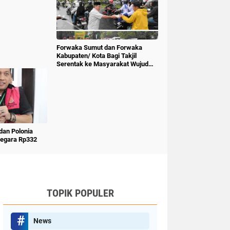
Forwaka Sumut dan Forwaka
Kabupaten/ Kota Bagi Takjil
Serentak ke Masyarakat Wujud
Kepedulian Insan Pers
an Polonia
Negara Rp332
TOPIK POPULER
News