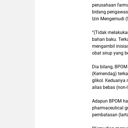
perusahaan farma
bidang pengawasan
Izin Mengemudi (
“(Tidak melakuka
bahan baku. Terk
mengambil inisia
obat sirup yang be
Dia bilang, BPO
(Kemendag) terkai
glikol. Keduanya 
alias bebas (non
Adapun BPOM har
pharmaceutical g
pembatasan (larta