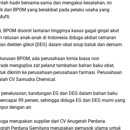
ntah hadir bersama-sama dan mengakui kesalahan, ini
ik dari BPOM yang berakibat pada pelaku usaha yang
Mufti.
, BPOM disorot lantaran tingginya kasus gagal ginjal akut
ratusan anak-anak di Indonesia diduga akibat cemaran
) dan dietilen glikol (DEG) dalam obat sirup batuk dan demam.
lurusan BPOM, ada perusahaan kimia biasa non
rade mengoplos zat pelarut tambahan bahan baku obat,
untuk dikirim ke perusahaan-perusahaan farmasi. Perusahaan
dalah CV Samudra Chemical.
n penelusuran, kandungan EG dan DEG dalam bahan baku
mencapai 99 persen, sehingga diduga EG dan DEG murni yang
pur dengan air.
juga merupakan supplier dari CV Anugerah Perdana
ugrah Perdana Gemilang merupakan pemasok utama untuk