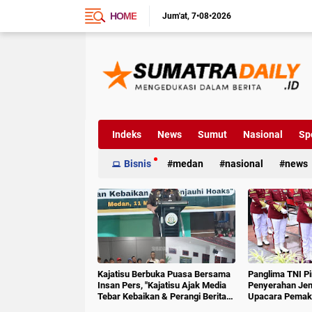
HOME
Jum'at
7•08•2026
Indeks
News
Sumut
Nasional
Sp
Bisnis
medan
nasional
news
Kajatisu Berbuka Puasa Bersama
Panglima TNI P
Insan Pers, "Kajatisu Ajak Media
Penyerahan Jen
Tebar Kebaikan & Perangi Berita
Upacara Pemak
Hoak"
6 RI