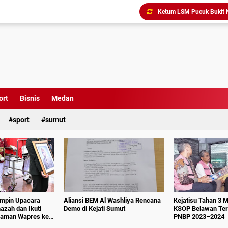
Triliunan Bantuan Revital
Menindak Lanjuti Arahan
Tim Pidsus Kejari Medan
Kajati Inspeksi Mendadak 
Diduga Aniaya Wartawan, E
Dugaan Korupsi SPP dan
ort
Bisnis
Medan
Perkuat Koordinasi Kele
sport
sumut
impin Upacara
Aliansi BEM Al Washliya Rencana
Kejatisu Tahan 3 
azah dan Ikuti
Demo di Kejati Sumut
KSOP Belawan Terk
aman Wapres ke-
PNBP 2023–2024