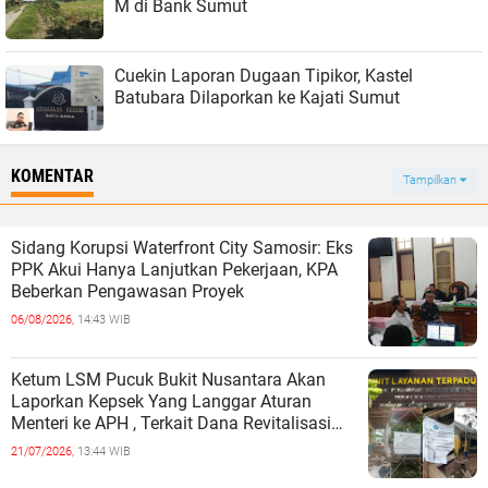
M di Bank Sumut
Cuekin Laporan Dugaan Tipikor, Kastel
Batubara Dilaporkan ke Kajati Sumut
KOMENTAR
Tampilkan
Sidang Korupsi Waterfront City Samosir: Eks
PPK Akui Hanya Lanjutkan Pekerjaan, KPA
Beberkan Pengawasan Proyek
06/08/2026,
14:43 WIB
Ketum LSM Pucuk Bukit Nusantara Akan
Laporkan Kepsek Yang Langgar Aturan
Menteri ke APH , Terkait Dana Revitalisasi
Sekolah
21/07/2026,
13:44 WIB