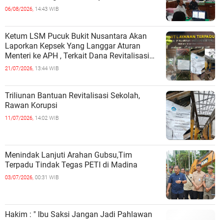
06/08/2026,
14:43 WIB
Ketum LSM Pucuk Bukit Nusantara Akan
Laporkan Kepsek Yang Langgar Aturan
Menteri ke APH , Terkait Dana Revitalisasi
Sekolah
21/07/2026,
13:44 WIB
Triliunan Bantuan Revitalisasi Sekolah,
Rawan Korupsi
11/07/2026,
14:02 WIB
Menindak Lanjuti Arahan Gubsu,Tim
Terpadu Tindak Tegas PETI di Madina
03/07/2026,
00:31 WIB
Hakim : " Ibu Saksi Jangan Jadi Pahlawan