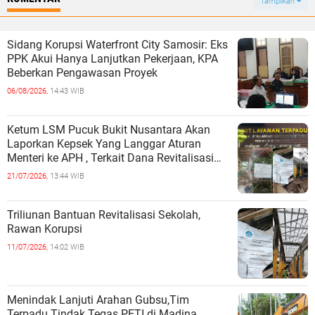
Tampilkan
Sidang Korupsi Waterfront City Samosir: Eks
PPK Akui Hanya Lanjutkan Pekerjaan, KPA
Beberkan Pengawasan Proyek
06/08/2026,
14:43 WIB
Ketum LSM Pucuk Bukit Nusantara Akan
Laporkan Kepsek Yang Langgar Aturan
Menteri ke APH , Terkait Dana Revitalisasi
Sekolah
21/07/2026,
13:44 WIB
Triliunan Bantuan Revitalisasi Sekolah,
Rawan Korupsi
11/07/2026,
14:02 WIB
Menindak Lanjuti Arahan Gubsu,Tim
Terpadu Tindak Tegas PETI di Madina