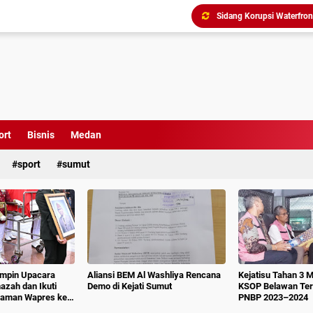
Triliunan Bantuan Revital
Menindak Lanjuti Arahan
Tim Pidsus Kejari Medan
Kajati Inspeksi Mendadak 
Diduga Aniaya Wartawan, E
ort
Bisnis
Medan
Dugaan Korupsi SPP dan
sport
sumut
impin Upacara
Aliansi BEM Al Washliya Rencana
Kejatisu Tahan 3 
azah dan Ikuti
Demo di Kejati Sumut
KSOP Belawan Terk
aman Wapres ke-
PNBP 2023–2024