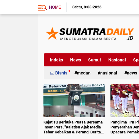
HOME
Sabtu
8•08•2026
Indeks
News
Sumut
Nasional
Sp
Bisnis
medan
nasional
news
Kajatisu Berbuka Puasa Bersama
Panglima TNI P
Insan Pers, "Kajatisu Ajak Media
Penyerahan Jen
Tebar Kebaikan & Perangi Berita
Upacara Pemak
Hoak"
6 RI