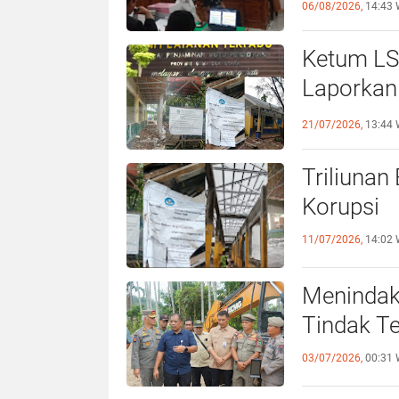
06/08/2026,
14:43 
Ketum LS
Laporkan
21/07/2026,
13:44 
Triliunan
Korupsi
11/07/2026,
14:02 
Menindak
Tindak T
03/07/2026,
00:31 