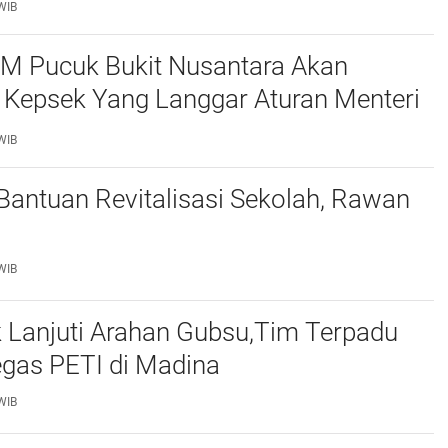
WIB
M Pucuk Bukit Nusantara Akan
 Kepsek Yang Langgar Aturan Menteri
ke APH , Terkait Dana Revitalisasi Sekolah
WIB
 Bantuan Revitalisasi Sekolah, Rawan
WIB
 Lanjuti Arahan Gubsu,Tim Terpadu
egas PETI di Madina
WIB