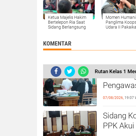
Ketua Majelis Hakim
Momen Humani
Bertelepon Ria Saat
Panglima Koop
Sidang Berlangsung
Udara II Pakaik
Perlengkapan O
Penerbang untu
Kasad
KOMENTAR
Rutan Kelas 1 Med
Hakim Ing
Pengawas,
Didepan P
07/08/2026,
19:07 
Sidang Ko
PPK Akui
Beberkan