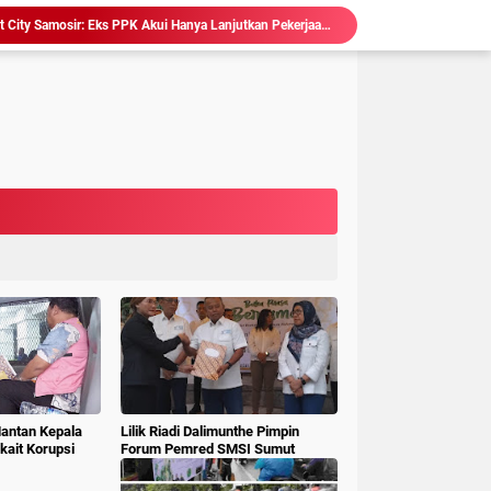
Sidang Korupsi Waterfront City Samosir: Eks PPK Akui Hanya Lanjutkan Pekerjaan, KPA Beberkan Pengawasan Proyek
Ketum LSM Pucuk Bukit Nusantara Akan Laporkan Kepsek Yang Langgar Aturan Menteri ke APH , Terkait Dana Revitalisasi Sekolah
isasi Sekolah, Rawan Korupsi
 Gubsu,Tim Terpadu Tindak Tegas PETI di Madina
Hakim : " Ibu Saksi Jangan Jadi Pahlawan Kesiangan, Jelas Punya Hutang Diberi Barang Lagi
 Geledah dan Sita Dokumen BLUD RSUD Dr Pirngadi
ke Kejari Belawan, Pastikan Kondisi Kinerja Jajarannya
ks Polisi Achirudin Hasibuan Dilaporkan ke Polisi
 Dana BOS SMAN 8 Menunggu Gelar Perkara
Hakim Ingatkan Saksi Fahrizal Konsultan Pengawas, "Jangan Asal Beri Keterangan Didepan Persidangan "
Mantan Kepala
Lilik Riadi Dalimunthe Pimpin
ait Korupsi
Forum Pemred SMSI Sumut