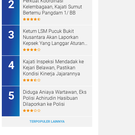
Perkuat Koordinasi
Kelembagaan, Kajati Sumut
Bertemu Pangdam 1/ BB
Ketum LSM Pucuk Bukit
Nusantara Akan Laporkan
Kepsek Yang Langgar Aturan
Menteri ke APH , Terkait Dana
Revitalisasi Sekolah
Kajati Inspeksi Mendadak ke
Kejari Belawan, Pastikan
Kondisi Kinerja Jajarannya
Diduga Aniaya Wartawan, Eks
Polisi Achirudin Hasibuan
Dilaporkan ke Polisi
TERPOPULER LAINNYA