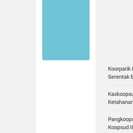
Koorparik 
Serentak 
Kaskoopsu
Ketahanan
Pangkoopsu
Koopsud I