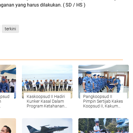
nganan yang harus dilakukan. ( SD / HS )
terkini
opsud
Kaskoopsud II Hadiri
Pangkoopsud II
n
Kunker Kasal Dalam
Pimpin Sertijab Kakes
Program Ketahanan
Koopsud II, Kakum
ma
Pangan TNI AL
Koopsud II dan Sahli
Bidang Senamu
Koopsud II