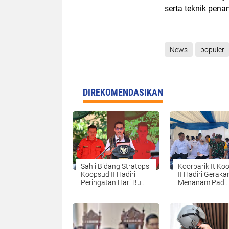
serta teknik pena
News
populer
DIREKOMENDASIKAN
Sahli Bidang Stratops
Koorparik It Ko
Koopsud II Hadiri
II Hadiri Geraka
Peringatan Hari Bumi
Menanam Padi
2025
Serentak Bersa
Presiden RI