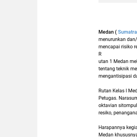
Medan (
Sumatrad
menurunkan dan/a
mencapai risiko 
R
utan 1 Medan mel
tentang teknik me
mengantisipasi d
Rutan Kelas l Me
Petugas. Narasum
oktavian sitompul
resiko, penangan
Harapannya kegi
Medan khususnya 