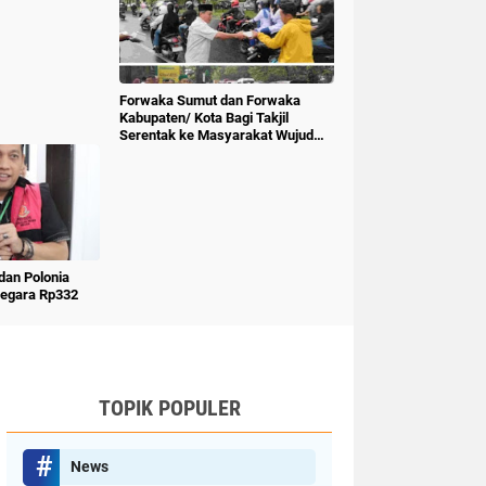
Forwaka Sumut dan Forwaka
Kabupaten/ Kota Bagi Takjil
Serentak ke Masyarakat Wujud
Kepedulian Insan Pers
an Polonia
Negara Rp332
TOPIK POPULER
News