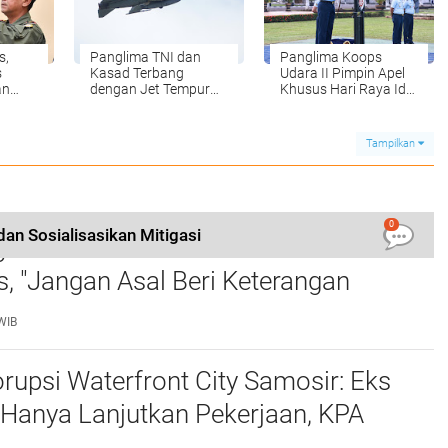
s,
Panglima TNI dan
Panglima Koops
s
Kasad Terbang
Udara II Pimpin Apel
an
dengan Jet Tempur
Khusus Hari Raya Idul
veral
TNI AU Jajaran
Fitri 1446 H/2025 M
k
Koopsud II dalam Misi
Kehormatan
Tampilkan
0
an Sosialisasikan Mitigasi
atkan Saksi Fahrizal Konsultan
 "Jangan Asal Beri Keterangan
ersidangan "
WIB
rupsi Waterfront City Samosir: Eks
 Hanya Lanjutkan Pekerjaan, KPA
 Pengawasan Proyek