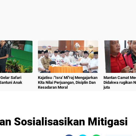
Gelar Safari
Kajatisu :"Isra' Mi"raj Mengajarkan
Mantan Camat Med
Santuni Anak
Kita Nilai Perjuangan, Disiplin Dan
Didakwa rugikan 
Kesadaran Moral
juta
n Sosialisasikan Mitigasi