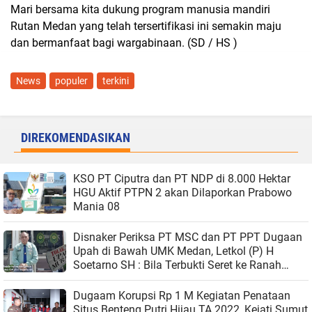
Mari bersama kita dukung program manusia mandiri
Rutan Medan yang telah tersertifikasi ini semakin maju
dan bermanfaat bagi wargabinaan. (SD / HS )
News
populer
terkini
DIREKOMENDASIKAN
KSO PT Ciputra dan PT NDP di 8.000 Hektar
HGU Aktif PTPN 2 akan Dilaporkan Prabowo
Mania 08
Disnaker Periksa PT MSC dan PT PPT Dugaan
Upah di Bawah UMK Medan, Letkol (P) H
Soetarno SH : Bila Terbukti Seret ke Ranah
Hukum
Dugaam Korupsi Rp 1 M Kegiatan Penataan
Situs Benteng Putri Hijau TA 2022, Kejati Sumut