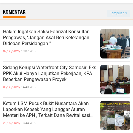
KOMENTAR
Tampilkan
Hakim Ingatkan Saksi Fahrizal Konsultan
Pengawas, "Jangan Asal Beri Keterangan
Didepan Persidangan "
07/08/2026,
19:07 WIB
Sidang Korupsi Waterfront City Samosir: Eks
PPK Akui Hanya Lanjutkan Pekerjaan, KPA
Beberkan Pengawasan Proyek
06/08/2026,
14:43 WIB
Ketum LSM Pucuk Bukit Nusantara Akan
Laporkan Kepsek Yang Langgar Aturan
Menteri ke APH , Terkait Dana Revitalisasi
Sekolah
21/07/2026,
13:44 WIB