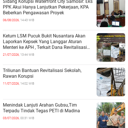
Sidang Korupsi Waterfront City Samosir: Eks
PPK Akui Hanya Lanjutkan Pekerjaan, KPA
Beberkan Pengawasan Proyek
06/08/2026,
14:43 WIB
Ketum LSM Pucuk Bukit Nusantara Akan
Laporkan Kepsek Yang Langgar Aturan
Menteri ke APH , Terkait Dana Revitalisasi
Sekolah
21/07/2026,
13:44 WIB
Triliunan Bantuan Revitalisasi Sekolah,
Rawan Korupsi
11/07/2026,
14:02 WIB
Menindak Lanjuti Arahan Gubsu,Tim
Terpadu Tindak Tegas PETI di Madina
03/07/2026,
00:31 WIB