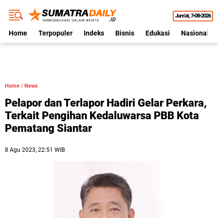
Jum'at
7•08•2026
Home
Terpopuler
Indeks
Bisnis
Edukasi
Nasional
Home
/
News
Pelapor dan Terlapor Hadiri Gelar Perkara,
Terkait Pengihan Kedaluwarsa PBB Kota
Pematang Siantar
8 Agu 2023, 22:51 WIB