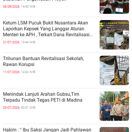
06/08/2026,
14:43 WIB
Ketum LSM Pucuk Bukit Nusantara Akan
Laporkan Kepsek Yang Langgar Aturan
Menteri ke APH , Terkait Dana Revitalisasi
Sekolah
21/07/2026,
13:44 WIB
Triliunan Bantuan Revitalisasi Sekolah,
Rawan Korupsi
11/07/2026,
14:02 WIB
Menindak Lanjuti Arahan Gubsu,Tim
Terpadu Tindak Tegas PETI di Madina
03/07/2026,
00:31 WIB
Hakim : " Ibu Saksi Jangan Jadi Pahlawan