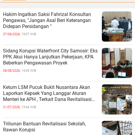
Hakim Ingatkan Saksi Fahrizal Konsultan
Pengawas, "Jangan Asal Beri Keterangan
Didepan Persidangan "
07/08/2026,
19:07 WIB
Sidang Korupsi Waterfront City Samosir: Eks
PPK Akui Hanya Lanjutkan Pekerjaan, KPA
Beberkan Pengawasan Proyek
06/08/2026,
14:43 WIB
Ketum LSM Pucuk Bukit Nusantara Akan
Laporkan Kepsek Yang Langgar Aturan
Menteri ke APH , Terkait Dana Revitalisasi
Sekolah
21/07/2026,
13:44 WIB
Triliunan Bantuan Revitalisasi Sekolah,
Rawan Korupsi