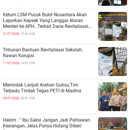
Ketum LSM Pucuk Bukit Nusantara Akan
Laporkan Kepsek Yang Langgar Aturan
Menteri ke APH , Terkait Dana Revitalisasi
Sekolah
21/07/2026,
13:44 WIB
Triliunan Bantuan Revitalisasi Sekolah,
Rawan Korupsi
11/07/2026,
14:02 WIB
Menindak Lanjuti Arahan Gubsu,Tim
Terpadu Tindak Tegas PETI di Madina
03/07/2026,
00:31 WIB
Hakim : " Ibu Saksi Jangan Jadi Pahlawan
Kesiangan, Jelas Punya Hutang Diberi