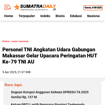
Kamis
6•08•2026
Home
Terpopuler
Indeks
Bisnis
Edukasi
Nasional
Home
/
news nasional
Personel TNI Angkatan Udara Gabungan
Makassar Gelar Upacara Peringatan HUT
Ke-79 TNI AU
9 Apr 2025, 21:07 WIB
Baca Juga:
Dugaan Korupsi Anggaran Sekwan DPRDSU TA 2025
Senilai Rp, 157 M
Ketum PBTI Lantik Pengurus Provinsi Taekwondo