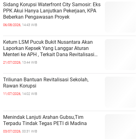
Sidang Korupsi Waterfront City Samosir: Eks
PPK Akui Hanya Lanjutkan Pekerjaan, KPA
Beberkan Pengawasan Proyek
06/08/2026,
14:43 WIB
Ketum LSM Pucuk Bukit Nusantara Akan
Laporkan Kepsek Yang Langgar Aturan
Menteri ke APH , Terkait Dana Revitalisasi
Sekolah
21/07/2026,
13:44 WIB
Triliunan Bantuan Revitalisasi Sekolah,
Rawan Korupsi
11/07/2026,
14:02 WIB
Menindak Lanjuti Arahan Gubsu,Tim
Terpadu Tindak Tegas PETI di Madina
03/07/2026,
00:31 WIB