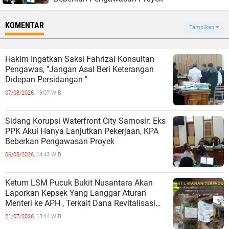
KOMENTAR
Tampilkan
Hakim Ingatkan Saksi Fahrizal Konsultan
Pengawas, "Jangan Asal Beri Keterangan
Didepan Persidangan "
07/08/2026,
19:07 WIB
Sidang Korupsi Waterfront City Samosir: Eks
PPK Akui Hanya Lanjutkan Pekerjaan, KPA
Beberkan Pengawasan Proyek
06/08/2026,
14:43 WIB
Ketum LSM Pucuk Bukit Nusantara Akan
Laporkan Kepsek Yang Langgar Aturan
Menteri ke APH , Terkait Dana Revitalisasi
Sekolah
21/07/2026,
13:44 WIB