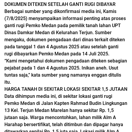
DOKUMEN DITEKEN SETELAH GANTI RUGI DIBAYAR
Berbagai sumber yang dikonfirmasi media ini, Kamis
(7/8/2025) menyampaikan informasi penting atas proses
ganti rugi Pemko Medan pada pemilik tanah lahan UPT
Dinas Damkar Medan di Kelurahan Terjun. Sumber
mengaku, dokumen pengadaan dari dinas terkait diteken
pada tanggal 1 dan 4 Agustus 2025 atau setelah ganti
rugi dibayarkan Pemko Medan pada 14 Juli 2025.
“Kami mengetahui dokumen pengadaan diteken sebagian
pejabat pada 1 dan 4 Agustus 2025. Inikan aneh. Usut
tuntas saja,” kata sumber yang namanya enggan ditulis
itu.
HARGA TANAH DI SEKITAR LOKASI SEKITAR 1,5 JUTAAN
Data dihimpun media ini, di sekitar lokasi ganti rugi
Pemko Medan di Jalan Kapten Rahmad Budin Lingkungan
13 Kel. Terjun Medan Marelan hanya sekitar Rp. 1,5
jutaan saja. Warga mencontohkan, lahan milik Alm A
Harahap bersertifikat, telah ditimbun dan dipagar hanya
ditawarkan senilai Rp. 1,5 juta saja. Lokasi milik Alm A