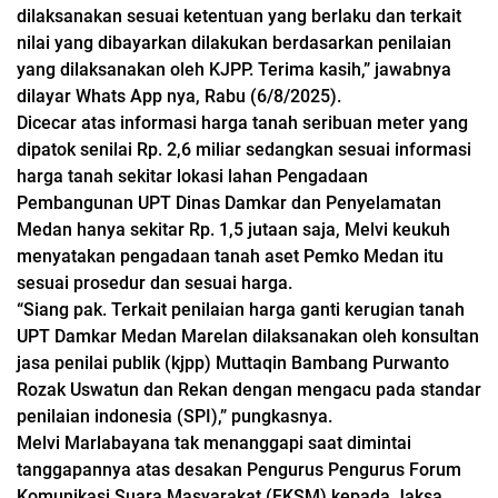
dilaksanakan sesuai ketentuan yang berlaku dan terkait
nilai yang dibayarkan dilakukan berdasarkan penilaian
yang dilaksanakan oleh KJPP. Terima kasih,” jawabnya
dilayar Whats App nya, Rabu (6/8/2025).
Dicecar atas informasi harga tanah seribuan meter yang
dipatok senilai Rp. 2,6 miliar sedangkan sesuai informasi
harga tanah sekitar lokasi lahan Pengadaan
Pembangunan UPT Dinas Damkar dan Penyelamatan
Medan hanya sekitar Rp. 1,5 jutaan saja, Melvi keukuh
menyatakan pengadaan tanah aset Pemko Medan itu
sesuai prosedur dan sesuai harga.
“Siang pak. Terkait penilaian harga ganti kerugian tanah
UPT Damkar Medan Marelan dilaksanakan oleh konsultan
jasa penilai publik (kjpp) Muttaqin Bambang Purwanto
Rozak Uswatun dan Rekan
dengan mengacu pada standar
penilaian indonesia (SPI),” pungkasnya.
Melvi Marlabayana tak menanggapi saat dimintai
tanggapannya atas desakan Pengurus Pengurus Forum
Komunikasi Suara Masyarakat (FKSM) kepada Jaksa