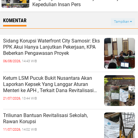
Kepedulian Insan Pers
KOMENTAR
Tampilkan
Sidang Korupsi Waterfront City Samosir: Eks
PPK Akui Hanya Lanjutkan Pekerjaan, KPA
Beberkan Pengawasan Proyek
06/08/2026,
14:43 WIB
Ketum LSM Pucuk Bukit Nusantara Akan
Laporkan Kepsek Yang Langgar Aturan
Menteri ke APH , Terkait Dana Revitalisasi
Sekolah
21/07/2026,
13:44 WIB
Triliunan Bantuan Revitalisasi Sekolah,
Rawan Korupsi
11/07/2026,
14:02 WIB