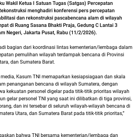
u Wakil Ketua I Satuan Tugas (Satgas) Percepatan
 Rekonstruksi menghadiri konferensi pers percepatan
bilitasi dan rekonstruksi pascabencana alam di wilayah
pat di Ruang Sasana Bhakti Praja, Gedung C Lantai 3
m Negeri, Jakarta Pusat, Rabu (11/2/2026).
adi bagian dari koordinasi lintas kementerian/lembaga dalam
patan pemulihan wilayah terdampak bencana di Provinsi
tara, dan Sumatera Barat.
 media, Kasum TNI memaparkan kesiapsiagaan dan skala
lam penanganan bencana di wilayah Sumatera, dengan
kekuatan personel digelar pada titik-titik prioritas wilayah
 gelar personel TNI yang saat ini dilibatkan di tiga provinsi,
rang, dan ini tersebar di seluruh wilayah-wilayah bencana di
atera Utara, dan Sumatera Barat pada titik-titik prioritas,”
askan bahwa TNI bersama kementerian/lembaga dan