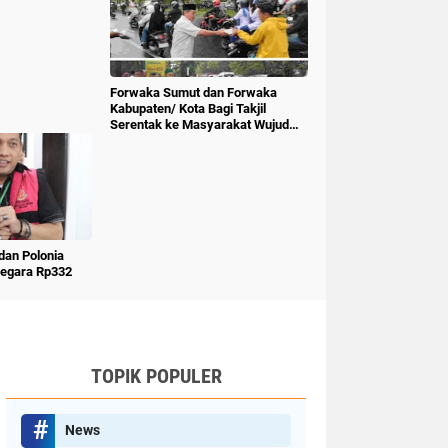
Forwaka Sumut dan Forwaka
Kabupaten/ Kota Bagi Takjil
Serentak ke Masyarakat Wujud
Kepedulian Insan Pers
an Polonia
Negara Rp332
TOPIK POPULER
News