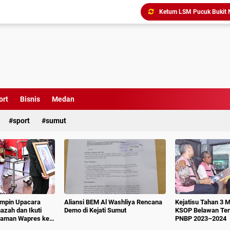
Triliunan Bantuan Revital
Menindak Lanjuti Arahan
Tim Pidsus Kejari Medan
Kajati Inspeksi Mendadak 
Diduga Aniaya Wartawan, E
Dugaan Korupsi SPP dan
Perkuat Koordinasi Kele
ort
Bisnis
Medan
sport
sumut
impin Upacara
Aliansi BEM Al Washliya Rencana
Kejatisu Tahan 3 
azah dan Ikuti
Demo di Kejati Sumut
KSOP Belawan Terk
aman Wapres ke-
PNBP 2023–2024