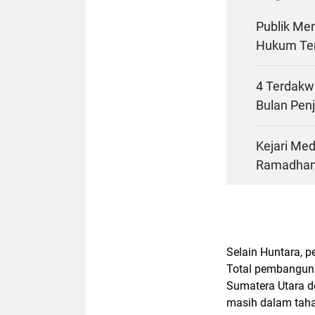
Publik Me
Hukum Te
4 Terdakwa
Bulan Pen
Kejari Me
Ramadhan 
Selain Huntara, 
Total pembangunan
Sumatera Utara d
masih dalam taha