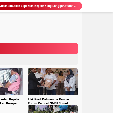
isasi Sekolah, Rawan Korupsi
 Gubsu,Tim Terpadu Tindak Tegas PETI di Madina
Hakim : " Ibu Saksi Jangan Jadi Pahlawan Kesiangan, Jelas Punya Hutang Diberi Barang Lagi
 Geledah dan Sita Dokumen BLUD RSUD Dr Pirngadi
ke Kejari Belawan, Pastikan Kondisi Kinerja Jajarannya
ks Polisi Achirudin Hasibuan Dilaporkan ke Polisi
 Dana BOS SMAN 8 Menunggu Gelar Perkara
mbagaan, Kajati Sumut Bertemu Pangdam 1/ BB
Sidang Korupsi Waterfront City Samosir: Eks PPK Akui Hanya Lanjutkan Pekerjaan, KPA Beberkan Pengawasan Proyek
Ketum LSM Pucuk Bukit Nusantara Akan Laporkan Kepsek Yang Langgar Aturan Menteri ke APH , Terkait Dana Revitalisasi Sekolah
Mantan Kepala
Lilik Riadi Dalimunthe Pimpin
ait Korupsi
Forum Pemred SMSI Sumut