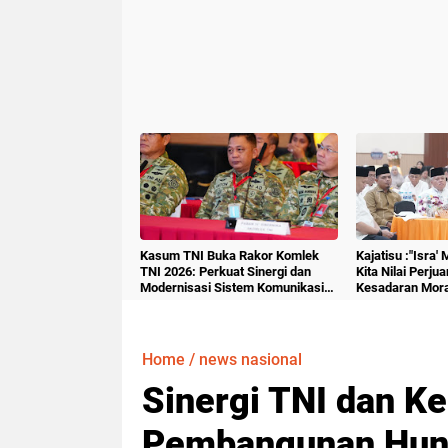
Kasum TNI Buka Rakor Komlek
Kajatisu :"Isra'
TNI 2026: Perkuat Sinergi dan
Kita Nilai Perju
Modernisasi Sistem Komunikasi
Kesadaran Mora
Militer
Home
/
news nasional
Sinergi TNI dan K
Pembangunan Hunt