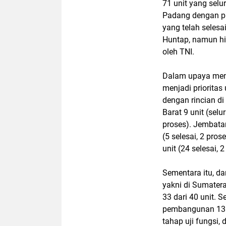
71 unit yang selu
Padang dengan pr
yang telah selesa
Huntap, namun hi
oleh TNI.
Dalam upaya mem
menjadi priorita
dengan rincian di
Barat 9 unit (sel
proses). Jembatan
(5 selesai, 2 pros
unit (24 selesai, 2
Sementara itu, da
yakni di Sumatera
33 dari 40 unit. 
pembangunan 13 j
tahap uji fungsi,