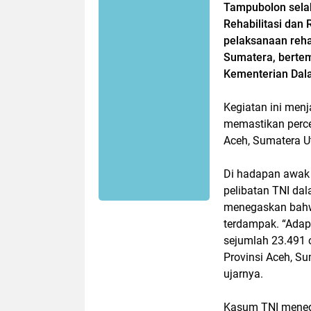
Tampubolon selak
Rehabilitasi dan
pelaksanaan reha
Sumatera, bertem
Kementerian Dala
Kegiatan ini menj
memastikan perce
Aceh, Sumatera U
Di hadapan awak
pelibatan TNI da
menegaskan bahwa 
terdampak. “Adapun
sejumlah 23.491 o
Provinsi Aceh, Sum
ujarnya.
Kasum TNI meneg