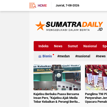
HOME
Jum'at
7•08•2026
Indeks
News
Sumut
Nasional
Sp
Bisnis
medan
nasional
news
Kajatisu Berbuka Puasa Bersama
Panglima TNI P
Insan Pers, "Kajatisu Ajak Media
Penyerahan Jen
Tebar Kebaikan & Perangi Berita
Upacara Pemak
Hoak"
6 RI