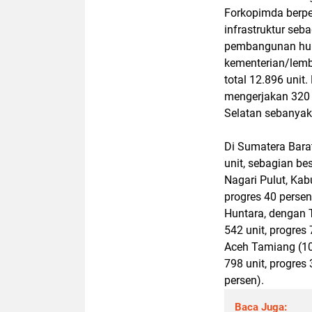
Forkopimda berp
infrastruktur seb
pembangunan hun
kementerian/lem
total 12.896 unit
mengerjakan 320 
Selatan sebanyak 
Di Sumatera Bara
unit, sebagian be
Nagari Pulut, Kab
progres 40 persen
Huntara, dengan T
542 unit, progres 
Aceh Tamiang (100
798 unit, progres
persen).
Baca Juga: