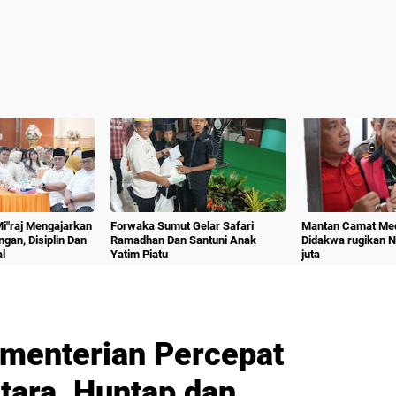
 Mi"raj Mengajarkan
Forwaka Sumut Gelar Safari
Mantan Camat Med
angan, Disiplin Dan
Ramadhan Dan Santuni Anak
Didakwa rugikan 
l
Yatim Piatu
juta
ementerian Percepat
ara, Huntap dan