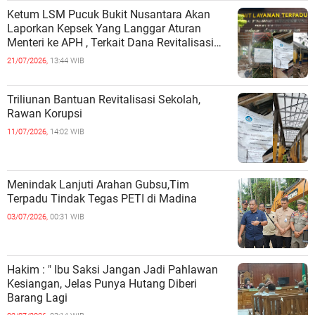
Ketum LSM Pucuk Bukit Nusantara Akan
Laporkan Kepsek Yang Langgar Aturan
Menteri ke APH , Terkait Dana Revitalisasi
Sekolah
21/07/2026,
13:44 WIB
Triliunan Bantuan Revitalisasi Sekolah,
Rawan Korupsi
11/07/2026,
14:02 WIB
Menindak Lanjuti Arahan Gubsu,Tim
Terpadu Tindak Tegas PETI di Madina
03/07/2026,
00:31 WIB
Hakim : " Ibu Saksi Jangan Jadi Pahlawan
Kesiangan, Jelas Punya Hutang Diberi
Barang Lagi