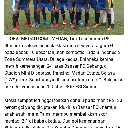
GLOBALMEDAN.COM - MEDAN, Tim Tuan rumah PS
Bhinneka sukses puncaki klasemen sementara grup G
pada babak 10 besar lanjutan kompetisi Liga 3 Indonesia
Zona Sumatera Utara. Di laga kedua, Bhinneka kembali
meraih kemenangan 2-1 atas Bansar FC Gebang, di
Stadion Mini Disporasu Pancing, Medan Estate, Selasa
(17/9) sore. Sebelumnya di laga perdana grup G, Bhinneka
meraih kemenangan 1-0 atas PERSESI Siantar.
Meski sempat tertinggal terlebih dahulu pada menit ke - 23
berkat gol yang diciptakan Mukhlis (Bansar FC), namun
anak asuh Imam Faisal mampu membalikkan skor
menjadi 2-1 di babak kedua. Dua gol kemenangan
Bhinneka diciptakan Rio Saputra Damanik di menit ke -46