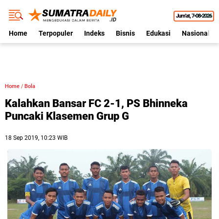
Jum'at
7•08•2026
Home
Terpopuler
Indeks
Bisnis
Edukasi
Nasional
Home
/
Bola
Kalahkan Bansar FC 2-1, PS Bhinneka
Puncaki Klasemen Grup G
18 Sep 2019, 10:23 WIB