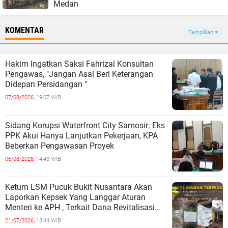
Medan
KOMENTAR
Tampilkan
Hakim Ingatkan Saksi Fahrizal Konsultan
Pengawas, "Jangan Asal Beri Keterangan
Didepan Persidangan "
07/08/2026,
19:07 WIB
Sidang Korupsi Waterfront City Samosir: Eks
PPK Akui Hanya Lanjutkan Pekerjaan, KPA
Beberkan Pengawasan Proyek
06/08/2026,
14:43 WIB
Ketum LSM Pucuk Bukit Nusantara Akan
Laporkan Kepsek Yang Langgar Aturan
Menteri ke APH , Terkait Dana Revitalisasi
Sekolah
21/07/2026,
13:44 WIB