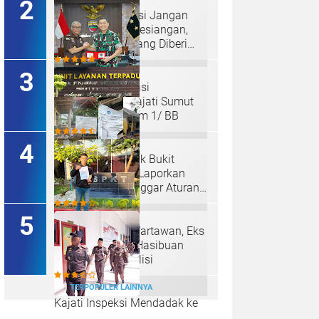
Hakim : " Ibu Saksi Jangan
Jadi Pahlawan Kesiangan,
Jelas Punya Hutang Diberi
Barang Lagi
Perkuat Koordinasi
Kelembagaan, Kajati Sumut
Bertemu Pangdam 1/ BB
Ketum LSM Pucuk Bukit
Nusantara Akan Laporkan
Kepsek Yang Langgar Aturan
Menteri ke APH , Terkait Dana
Revitalisasi Sekolah
Diduga Aniaya Wartawan, Eks
Polisi Achirudin Hasibuan
Dilaporkan ke Polisi
TERPOPULER LAINNYA
Kajati Inspeksi Mendadak ke
Kejari Belawan, Pastikan