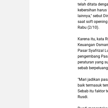
telah ditata deng
kebersihan harus 
lainnya," sebut D
saat soft opening
Rabu (2/10).
Karena itu, kata 
Keuangan Osman M
Pasar Syafrizal L
pengembang Pasa
peraturan yang s
sebab berpeluang
"Mari jadikan pa
baik termasuk tem
Sebab itu faktor 
Rusdi.