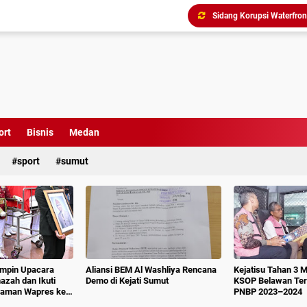
Triliunan Bantuan Revital
Menindak Lanjuti Arahan
Tim Pidsus Kejari Medan
Kajati Inspeksi Mendadak 
Diduga Aniaya Wartawan, E
ort
Bisnis
Medan
Dugaan Korupsi SPP dan
sport
sumut
impin Upacara
Aliansi BEM Al Washliya Rencana
Kejatisu Tahan 3 
azah dan Ikuti
Demo di Kejati Sumut
KSOP Belawan Terk
aman Wapres ke-
PNBP 2023–2024