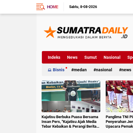
HOME
Sabtu
8•08•2026
Indeks
News
Sumut
Nasional
Sp
Bisnis
medan
nasional
news
Kajatisu Berbuka Puasa Bersama
Panglima TNI P
Insan Pers, "Kajatisu Ajak Media
Penyerahan Jen
Tebar Kebaikan & Perangi Berita
Upacara Pemak
Hoak"
6 RI