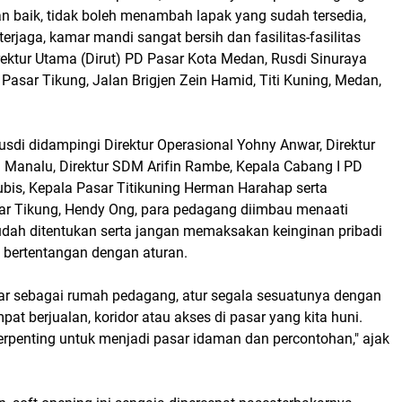
an baik, tidak boleh menambah lapak yang sudah tersedia,
terjaga, kamar mandi sangat bersih dan fasilitas-fasilitas
irektur Utama (Dirut) PD Pasar Kota Medan, Rusdi Sinuraya
 Pasar Tikung, Jalan Brigjen Zein Hamid, Titi Kuning, Medan,
Rusdi didampingi Direktur Operasional Yohny Anwar, Direktur
analu, Direktur SDM Arifin Rambe, Kepala Cabang I PD
ubis, Kepala Pasar Titikuning Herman Harahap serta
r Tikung, Hendy Ong, para pedagang diimbau menaati
udah ditentukan serta jangan memaksakan keinginan pribadi
 bertentangan dengan aturan.
sar sebagai rumah pedagang, atur segala sesuatunya dengan
pat berjualan, koridor atau akses di pasar yang kita huni.
terpenting untuk menjadi pasar idaman dan percontohan," ajak