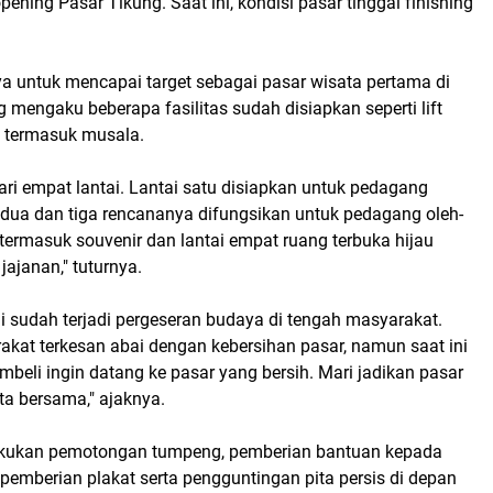
pening Pasar Tikung. Saat ini, kondisi pasar tinggal finishing
a untuk mencapai target sebagai pasar wisata pertama di
mengaku beberapa fasilitas sudah disiapkan seperti lift
 termasuk musala.
 dari empat lantai. Lantai satu disiapkan untuk pedagang
ai dua dan tiga rencananya difungsikan untuk pedagang oleh-
termasuk souvenir dan lantai empat ruang terbuka hijau
jajanan," tuturnya.
ni sudah terjadi pergeseran budaya di tengah masyarakat.
akat terkesan abai dengan kebersihan pasar, namun saat ini
mbeli ingin datang ke pasar yang bersih. Mari jadikan pasar
ta bersama," ajaknya.
ilakukan pemotongan tumpeng, pemberian bantuan kepada
 pemberian plakat serta pengguntingan pita persis di depan