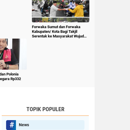
Forwaka Sumut dan Forwaka
Kabupaten/ Kota Bagi Takjil
Serentak ke Masyarakat Wujud
Kepedulian Insan Pers
an Polonia
Negara Rp332
TOPIK POPULER
News