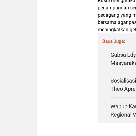
Rusdi mengatakan
penampungan seme
pedagang yang me
bersama agar pas
meningkatkan gel
Baca Juga:
Gubsu Edy
Masyaraka
Sosialisa
Theo Apres
Wabub Kar
Regional 