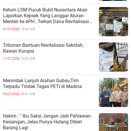
Ketum LSM Pucuk Bukit Nusantara Akan
Laporkan Kepsek Yang Langgar Aturan
Menteri ke APH , Terkait Dana Revitalisasi
Sekolah
21/07/2026,
13:44 WIB
Triliunan Bantuan Revitalisasi Sekolah,
Rawan Korupsi
11/07/2026,
14:02 WIB
Menindak Lanjuti Arahan Gubsu,Tim
Terpadu Tindak Tegas PETI di Madina
03/07/2026,
00:31 WIB
Hakim : " Ibu Saksi Jangan Jadi Pahlawan
Kesiangan, Jelas Punya Hutang Diberi
Barang Lagi