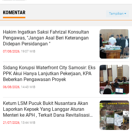
KOMENTAR
Tampilkan
Hakim Ingatkan Saksi Fahrizal Konsultan
Pengawas, "Jangan Asal Beri Keterangan
Didepan Persidangan "
07/08/2026,
19:07 WIB
Sidang Korupsi Waterfront City Samosir: Eks
PPK Akui Hanya Lanjutkan Pekerjaan, KPA
Beberkan Pengawasan Proyek
06/08/2026,
14:43 WIB
Ketum LSM Pucuk Bukit Nusantara Akan
Laporkan Kepsek Yang Langgar Aturan
Menteri ke APH , Terkait Dana Revitalisasi
Sekolah
21/07/2026,
13:44 WIB