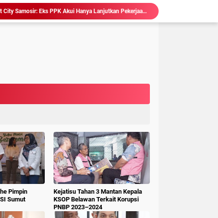
Ketum LSM Pucuk Bukit Nusantara Akan Laporkan Kepsek Yang Langgar Aturan Menteri ke APH , Terkait Dana Revitalisasi Sekolah
isasi Sekolah, Rawan Korupsi
 Gubsu,Tim Terpadu Tindak Tegas PETI di Madina
Hakim : " Ibu Saksi Jangan Jadi Pahlawan Kesiangan, Jelas Punya Hutang Diberi Barang Lagi
 Geledah dan Sita Dokumen BLUD RSUD Dr Pirngadi
ke Kejari Belawan, Pastikan Kondisi Kinerja Jajarannya
ks Polisi Achirudin Hasibuan Dilaporkan ke Polisi
 Dana BOS SMAN 8 Menunggu Gelar Perkara
Hakim Ingatkan Saksi Fahrizal Konsultan Pengawas, "Jangan Asal Beri Keterangan Didepan Persidangan "
Sidang Korupsi Waterfront City Samosir: Eks PPK Akui Hanya Lanjutkan Pekerjaan, KPA Beberkan Pengawasan Proyek
the Pimpin
Kejatisu Tahan 3 Mantan Kepala
SI Sumut
KSOP Belawan Terkait Korupsi
PNBP 2023–2024