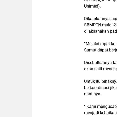
Unimed).
Dikatakannya, aa
SBMPTN mulai 2-
dilaksanakan pada
“Melalui rapat k
Sumut dapat berj
Disebutkannya ta
akan sulit menca
Untuk itu pihakny
berkoordinasi ji
nantinya.
" Kami mengucapk
menjadi kebaika