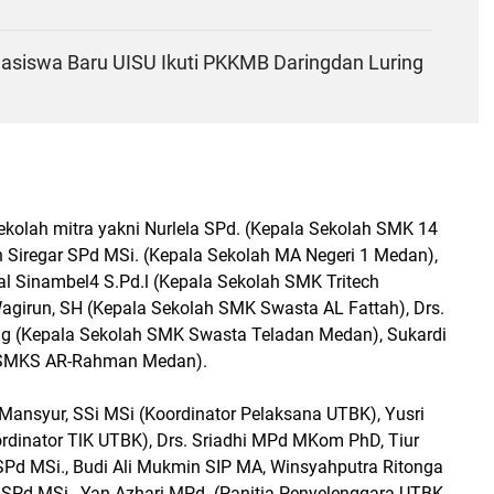
asiswa Baru UISU Ikuti PKKMB Daringdan Luring
ekolah mitra yakni Nurlela SPd. (Kepala Sekolah SMK 14
 Siregar SPd MSi. (Kepala Sekolah MA Negeri 1 Medan),
Sinambel4 S.Pd.l (Kepala Sekolah SMK Tritech
Wagirun, SH (Kepala Sekolah SMK Swasta AL Fattah), Drs.
 (Kepala Sekolah SMK Swasta Teladan Medan), Sukardi
 SMKS AR-Rahman Medan).
il Mansyur, SSi MSi (Koordinator Pelaksana UTBK), Yusri
ordinator TlK UTBK), Drs. Sriadhi MPd MKom PhD, Tiur
 SPd MSi., Budi Ali Mukmin SIP MA, Winsyahputra Ritonga
 SPd MSi., Yan Azhari MPd. (Panitia Penyelenggara UTBK