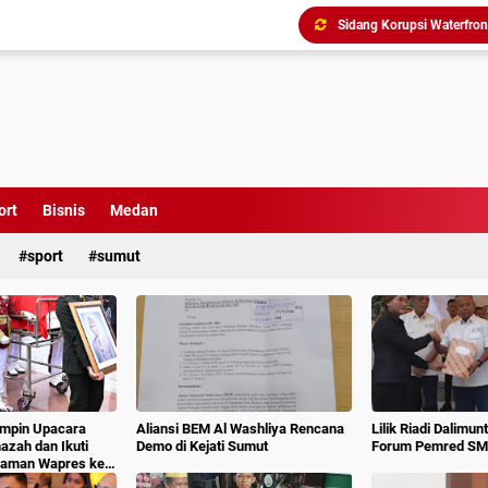
Triliunan Bantuan Revital
Menindak Lanjuti Arahan
Tim Pidsus Kejari Medan
Kajati Inspeksi Mendadak 
Diduga Aniaya Wartawan, E
Dugaan Korupsi SPP dan
ort
Bisnis
Medan
sport
sumut
impin Upacara
Aliansi BEM Al Washliya Rencana
Lilik Riadi Dalimun
azah dan Ikuti
Demo di Kejati Sumut
Forum Pemred SM
aman Wapres ke-