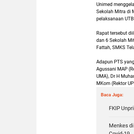
Unimed menggelar
Sekolah Mitra di
pelaksanaan UTBK
Rapat tersebut d
dan 6 Sekolah Mi
Fattah, SMKS Te
Adapun PTS yang 
Agussani MAP (R
UMA), Dr H Muham
MKom (Rektor UP
Baca Juga:
FKIP Unpr
Menkes di 
Covid-19