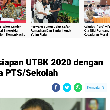
a Rakor Komlek
Forwaka Sumut Gelar Safari
Kajatisu :"Isra' Mi
at Sinergi dan
Ramadhan Dan Santuni Anak
Kita Nilai Perjuang
stem Komunikasi
Yatim Piatu
Kesadaran Moral
siapan UTBK 2020 dengan
ra PTS/Sekolah
Komentar (
)