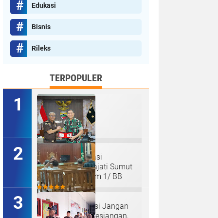
Edukasi
Bisnis
Rileks
TERPOPULER
Perkuat Koordinasi
Kelembagaan, Kajati Sumut
Bertemu Pangdam 1/ BB
Hakim : " Ibu Saksi Jangan
Jadi Pahlawan Kesiangan,