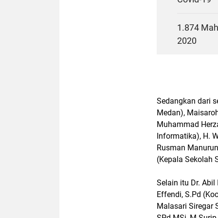
1.874 Mah
2020
Sedangkan dari s
Medan), Maisaroh
Muhammad Herzal 
Informatika), H. 
Rusman Manurung
(Kepala Sekolah
Selain itu Dr. Ab
Effendi, S.Pd (Ko
Malasari Siregar
SPd MSi, M Surip