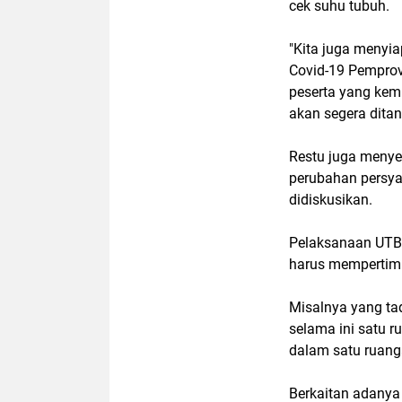
cek suhu tubuh.
"Kita juga menyi
Covid-19 Pempro
peserta yang kemu
akan segera dita
Restu juga menye
perubahan persya
didiskusikan.
Pelaksanaan UTBK
harus mempertim
Misalnya yang ta
selama ini satu 
dalam satu ruang
Berkaitan adany