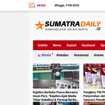
HOME
Minggu
9•08•2026
Indeks
News
Sumut
Nasional
Sp
Bisnis
medan
nasional
news
Kajatisu Berbuka Puasa Bersama
Panglima TNI P
Insan Pers, "Kajatisu Ajak Media
Penyerahan Jen
Tebar Kebaikan & Perangi Berita
Upacara Pemak
Hoak"
6 RI