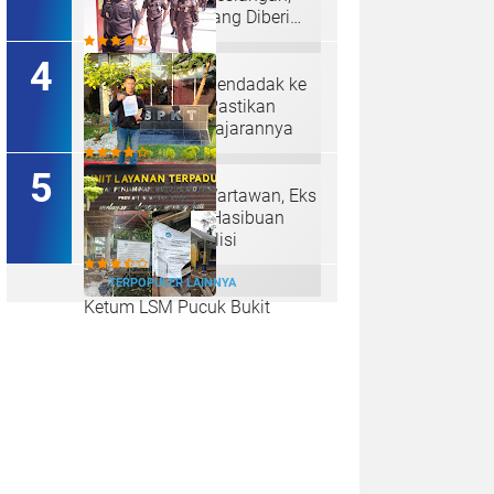
Jelas Punya Hutang Diberi
Barang Lagi
Kajati Inspeksi Mendadak ke
Kejari Belawan, Pastikan
Kondisi Kinerja Jajarannya
Diduga Aniaya Wartawan, Eks
Polisi Achirudin Hasibuan
Dilaporkan ke Polisi
TERPOPULER LAINNYA
Ketum LSM Pucuk Bukit
Nusantara Akan Laporkan
Kepsek Yang Langgar Aturan
Menteri ke APH , Terkait Dana
Revitalisasi Sekolah