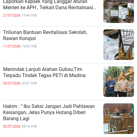
Laporkan Kepsek Yang Langgar Aturan
Menteri ke APH , Terkait Dana Revitalisasi
Sekolah
21/07/2026,
13:44 WIB
Triliunan Bantuan Revitalisasi Sekolah,
Rawan Korupsi
11/07/2026,
14:02 WIB
Menindak Lanjuti Arahan Gubsu,Tim
Terpadu Tindak Tegas PETI di Madina
03/07/2026,
00:31 WIB
Hakim : " Ibu Saksi Jangan Jadi Pahlawan
Kesiangan, Jelas Punya Hutang Diberi
Barang Lagi
02/07/2026,
03:14 WIB