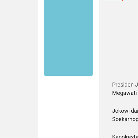
Presiden J
Megawati 
Jokowi dan
Soekarnop
Kapolrest