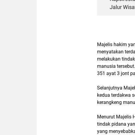
Jalur Wis
Majelis hakim ya
menyatakan terda
melakukan tindak
manusia tersebut
351 ayat 3 jont p
Selanjutnya Maje
kedua terdakwa se
kerangkeng manus
Menurut Majelis 
tindak pidana ya
yang menyebabkan