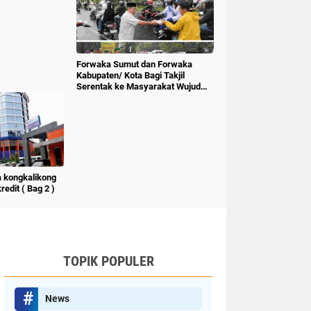
Forwaka Sumut dan Forwaka
Kabupaten/ Kota Bagi Takjil
Serentak ke Masyarakat Wujud
Kepedulian Insan Pers
 kongkalikong
edit ( Bag 2 )
TOPIK POPULER
News