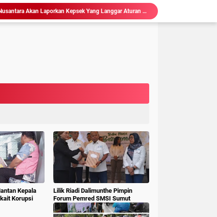
Ketum LSM Pucuk Bukit Nusantara Akan Laporkan Kepsek Yang Langgar Aturan Menteri ke APH , Terkait Dana Revitalisasi Sekolah
isasi Sekolah, Rawan Korupsi
 Gubsu,Tim Terpadu Tindak Tegas PETI di Madina
Hakim : " Ibu Saksi Jangan Jadi Pahlawan Kesiangan, Jelas Punya Hutang Diberi Barang Lagi
 Geledah dan Sita Dokumen BLUD RSUD Dr Pirngadi
ke Kejari Belawan, Pastikan Kondisi Kinerja Jajarannya
ks Polisi Achirudin Hasibuan Dilaporkan ke Polisi
 Dana BOS SMAN 8 Menunggu Gelar Perkara
mbagaan, Kajati Sumut Bertemu Pangdam 1/ BB
Sidang Korupsi Waterfront City Samosir: Eks PPK Akui Hanya Lanjutkan Pekerjaan, KPA Beberkan Pengawasan Proyek
Mantan Kepala
Lilik Riadi Dalimunthe Pimpin
ait Korupsi
Forum Pemred SMSI Sumut