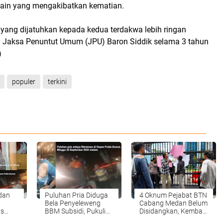
lain yang mengakibatkan kematian.
ng dijatuhkan kepada kedua terdakwa lebih ringan
n Jaksa Penuntut Umum (JPU) Baron Siddik selama 3 tahun
)
populer
terkini
dan
Puluhan Pria Diduga
4 Oknum Pejabat BTN
Bela Penyeleweng
Cabang Medan Belum
us
BBM Subsidi, Pukuli
Disidangkan, Kembal
yaan
Wartawan di Depan
Disoroti