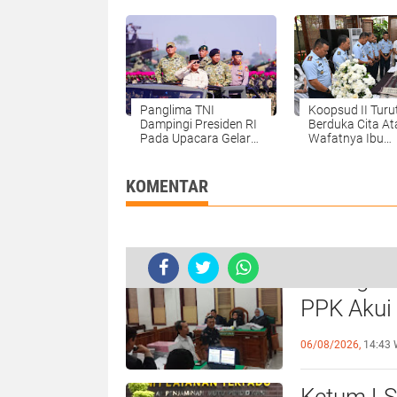
Razi
Wartawan
Panglima TNI
Koopsud II Turu
Dampingi Presiden RI
Berduka Cita At
Pada Upacara Gelar
Wafatnya Ibu
Pasukan Operasional
Tiobonur Silalah
dan Kehormatan
Militer
KOMENTAR
Sidang Ko
Anak Bupati Non Aktif Langkat Div
PPK Akui
Beberkan
06/08/2026,
14:43 