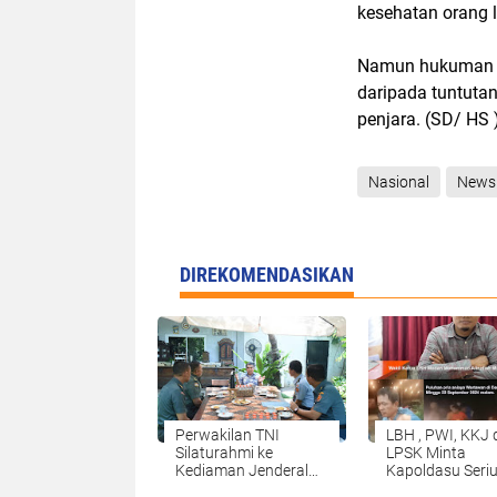
kesehatan orang 
Namun hukuman ya
daripada tuntuta
penjara. (SD/ HS 
Nasional
News
DIREKOMENDASIKAN
Perwakilan TNI
LBH , PWI, KKJ 
Silaturahmi ke
LPSK Minta
Kediaman Jenderal
Kapoldasu Seri
TNI (Purn) Fachrul
Usut Pengania