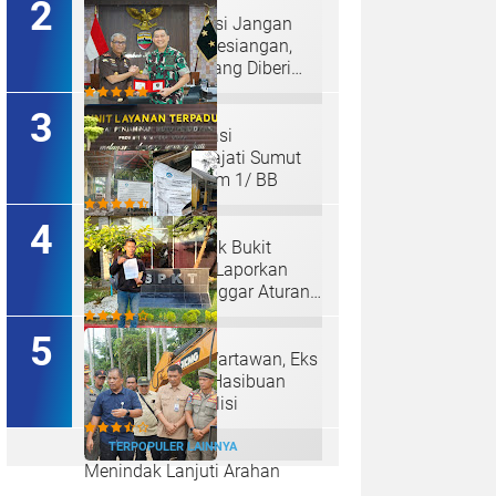
Hakim : " Ibu Saksi Jangan
Jadi Pahlawan Kesiangan,
Jelas Punya Hutang Diberi
Barang Lagi
Perkuat Koordinasi
Kelembagaan, Kajati Sumut
Bertemu Pangdam 1/ BB
Ketum LSM Pucuk Bukit
Nusantara Akan Laporkan
Kepsek Yang Langgar Aturan
Menteri ke APH , Terkait Dana
Revitalisasi Sekolah
Diduga Aniaya Wartawan, Eks
Polisi Achirudin Hasibuan
Dilaporkan ke Polisi
TERPOPULER LAINNYA
Menindak Lanjuti Arahan
Gubsu,Tim Terpadu Tindak