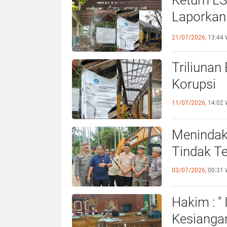
Ketum LS
Laporkan
21/07/2026,
13:44 
Triliunan
Korupsi
11/07/2026,
14:02 
Menindak
Tindak T
03/07/2026,
00:31 
Hakim : "
Kesiangan