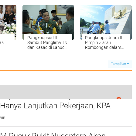
Polda Sumut
t
Pangkoopsud II
Pangkoops Udara II
as
Sambut Panglima TNI
Pimpin Ziarah
dan Kasad di Lanud
Rombongan dalam
i
Iswahjudi
rangka HUT ke-79 TNI
AU
Tampilkan
rupsi Waterfront City Samosir: Eks
0
onis 19 Bulan Perkara Kerangkeng Manusia
 Hanya Lanjutkan Pekerjaan, KPA
 Pengawasan Proyek
WIB