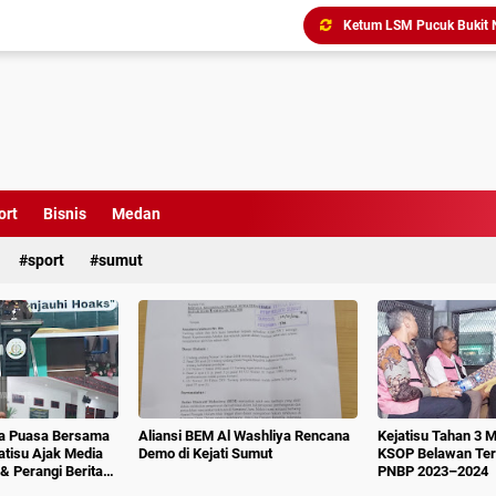
Triliunan Bantuan Revital
Menindak Lanjuti Arahan
Tim Pidsus Kejari Medan
Kajati Inspeksi Mendadak 
Diduga Aniaya Wartawan, E
Dugaan Korupsi SPP dan
ort
Bisnis
Medan
Perkuat Koordinasi Kele
sport
sumut
ka Puasa Bersama
Aliansi BEM Al Washliya Rencana
Kejatisu Tahan 3 
jatisu Ajak Media
Demo di Kejati Sumut
KSOP Belawan Terk
& Perangi Berita
PNBP 2023–2024