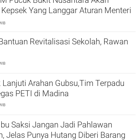
M Pucuk Bukit Nusantara Akan
 Kepsek Yang Langgar Aturan Menteri
ke APH , Terkait Dana Revitalisasi Sekolah
WIB
 Bantuan Revitalisasi Sekolah, Rawan
WIB
 Lanjuti Arahan Gubsu,Tim Terpadu
egas PETI di Madina
WIB
 Ibu Saksi Jangan Jadi Pahlawan
, Jelas Punya Hutang Diberi Barang