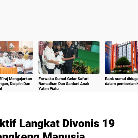
 Mi"raj Mengajarkan
Forwaka Sumut Gelar Safari
Bank sumut diduga
angan, Disiplin Dan
Ramadhan Dan Santuni Anak
dalam pemberian kr
l
Yatim Piatu
tif Langkat Divonis 19
rangkeng Manusia