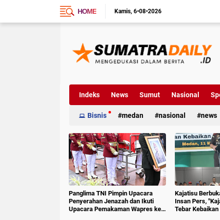
HOME
Kamis
6•08•2026
Indeks
News
Sumut
Nasional
Sp
Bisnis
medan
nasional
news
Panglima TNI Pimpin Upacara
Kajatisu Berbu
Penyerahan Jenazah dan Ikuti
Insan Pers, "Ka
Upacara Pemakaman Wapres ke-
Tebar Kebaikan 
6 RI
Hoak"