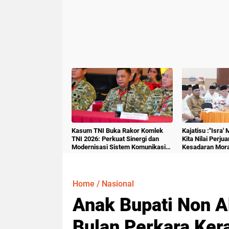
Kasum TNI Buka Rakor Komlek
Kajatisu :"Isra'
TNI 2026: Perkuat Sinergi dan
Kita Nilai Perju
Modernisasi Sistem Komunikasi
Kesadaran Mora
Militer
Home
/
Nasional
Anak Bupati Non Ak
Bulan Perkara Ke