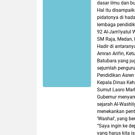
dasar ilmu dan bud
Hal itu disampai
pidatonya di had
lembaga pendidik
92 Al-Jam’iyatul 
SM Raja, Medan, 
Hadir di antaran
Amran Arifin, Ke
Batubara yang ju
sejumlah penguru
Pendidikan Asren
Kepala Dinas Keh
Sumut Lasro Mar
Gubernur menyamp
sejarah Al-Washl
menekankan penti
‘Washal’, yang 
“Saya ingin ke d
yang harus kita i