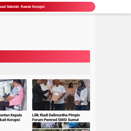
isasi Sekolah, Rawan Korupsi
 Gubsu,Tim Terpadu Tindak Tegas PETI di Madina
Hakim : " Ibu Saksi Jangan Jadi Pahlawan Kesiangan, Jelas Punya Hutang Diberi Barang Lagi
 Geledah dan Sita Dokumen BLUD RSUD Dr Pirngadi
ke Kejari Belawan, Pastikan Kondisi Kinerja Jajarannya
ks Polisi Achirudin Hasibuan Dilaporkan ke Polisi
 Dana BOS SMAN 8 Menunggu Gelar Perkara
mbagaan, Kajati Sumut Bertemu Pangdam 1/ BB
Sidang Korupsi Waterfront City Samosir: Eks PPK Akui Hanya Lanjutkan Pekerjaan, KPA Beberkan Pengawasan Proyek
Ketum LSM Pucuk Bukit Nusantara Akan Laporkan Kepsek Yang Langgar Aturan Menteri ke APH , Terkait Dana Revitalisasi Sekolah
Mantan Kepala
Lilik Riadi Dalimunthe Pimpin
ait Korupsi
Forum Pemred SMSI Sumut