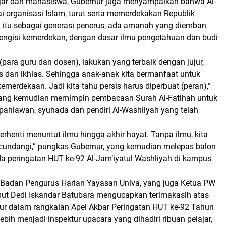
jar dan mahasiswa, Gubernur juga menyampaikan bahwa Al-
i organisasi Islam, turut serta memerdekakan Republik
a itu sebagai generasi penerus, ada amanah yang diemban
ngisi kemerdekan, dengan dasar ilmu pengetahuan dan budi
(para guru dan dosen), lakukan yang terbaik dengan jujur,
lus dan ikhlas. Sehingga anak-anak kita bermanfaat untuk
kemerdekaan. Jadi kita tahu persis harus diperbuat (peran),”
yang kemudian memimpin pembacaan Surah Al-Fatihah untuk
ahlawan, syuhada dan pendiri Al-Washliyah yang telah
rhenti menuntut ilmu hingga akhir hayat. Tanpa ilmu, kita
undangi,” pungkas Gubernur, yang kemudian melepas balon
da peringatan HUT ke-92 Al-Jam’iyatul Washliyah di kampus
Badan Pengurus Harian Yayasan Univa, yang juga Ketua PW
ut Dedi Iskandar Batubara mengucapkan terimakasih atas
ur dalam rangkaian Apel Akbar Peringatan HUT ke-92 Tahun
lebih menjadi inspektur upacara yang dihadiri ribuan pelajar,