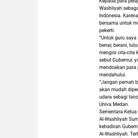
Kepada para pela
Washliyah sebaga
Indonesia. Karen
bersama untuk me
pekerti.
“Untuk guru saya 
benar, berani, tu
mengisi cita-cita 
sebut Gubernur, 
mendoakan para p
mendahului.
“Jangan pernah be
akan mudah dipec
udara sebagi tan
Univa Medan.
Sementara Ketua 
Al-Washliyah Sum
kehadiran Gubern
Al-Washliyah. Ter