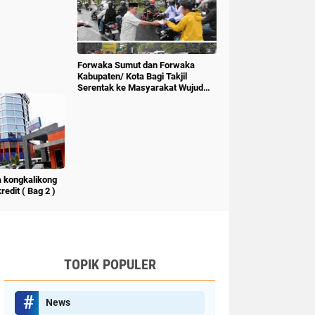
Forwaka Sumut dan Forwaka
Kabupaten/ Kota Bagi Takjil
Serentak ke Masyarakat Wujud
Kepedulian Insan Pers
 kongkalikong
edit ( Bag 2 )
TOPIK POPULER
News