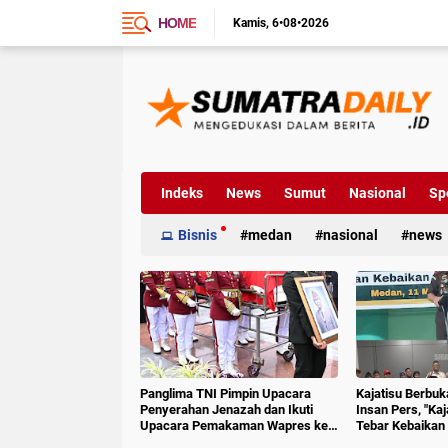
HOME
Kamis
6•08•2026
Indeks
News
Sumut
Nasional
Sp
Bisnis
medan
nasional
news
Panglima TNI Pimpin Upacara
Kajatisu Berbu
Penyerahan Jenazah dan Ikuti
Insan Pers, "Ka
Upacara Pemakaman Wapres ke-
Tebar Kebaikan 
6 RI
Hoak"