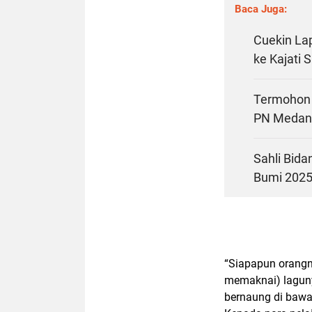
Baca Juga:
Cuekin Lap
ke Kajati 
Termohon 
PN Medan
Sahli Bida
Bumi 202
“Siapapun orangny
memaknai) laguny
bernaung di bawa