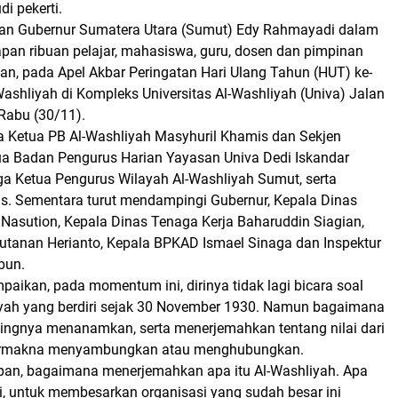
i pekerti.
kan Gubernur Sumatera Utara (Sumut) Edy Rahmayadi dalam
apan ribuan pelajar, mahasiswa, guru, dosen dan pimpinan
an, pada Apel Akbar Peringatan Hari Ulang Tahun (HUT) ke-
Washliyah di Kompleks Universitas Al-Washliyah (Univa) Jalan
Rabu (30/11).
ya Ketua PB Al-Washliyah Masyhuril Khamis dan Sekjen
tua Badan Pengurus Harian Yayasan Univa Dedi Iskandar
ga Ketua Pengurus Wilayah Al-Washliyah Sumut, serta
s. Sementara turut mendampingi Gubernur, Kepala Dinas
 Nasution, Kepala Dinas Tenaga Kerja Baharuddin Siagian,
utanan Herianto, Kepala BPKAD Ismael Sinaga dan Inspektur
bun.
aikan, pada momentum ini, dirinya tidak lagi bicara soal
iyah yang berdiri sejak 30 November 1930. Namun bagaimana
ngnya menanamkan, serta menerjemahkan tentang nilai dari
bermakna menyambungkan atau menghubungkan.
epan, bagaimana menerjemahkan apa itu Al-Washliyah. Apa
si, untuk membesarkan organisasi yang sudah besar ini