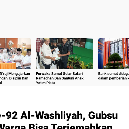
 Mi"raj Mengajarkan
Forwaka Sumut Gelar Safari
Bank sumut diduga
angan, Disiplin Dan
Ramadhan Dan Santuni Anak
dalam pemberian kr
l
Yatim Piatu
-92 Al-Washliyah, Gubsu
Warga Bisa Terjemahkan