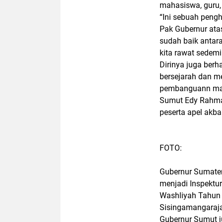
mahasiswa, guru,
“Ini sebuah peng
Pak Gubernur ata
sudah baik antara
kita rawat sedemi
Dirinya juga ber
bersejarah dan me
pembanguann manu
Sumut Edy Rahmay
peserta apel akba
FOTO:
Gubernur Sumater
menjadi Inspektur
Washliyah Tahun 
Sisingamangaraja
Gubernur Sumut j