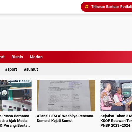
Triliunan Bantuan Revital
Menindak Lanjuti Arahan
Tim Pidsus Kejari Medan
Kajati Inspeksi Mendadak 
Diduga Aniaya Wartawan, E
Dugaan Korupsi SPP dan
Perkuat Koordinasi Kele
ort
Bisnis
Medan
sport
sumut
ka Puasa Bersama
Aliansi BEM Al Washliya Rencana
Kejatisu Tahan 3 
jatisu Ajak Media
Demo di Kejati Sumut
KSOP Belawan Terk
& Perangi Berita
PNBP 2023–2024