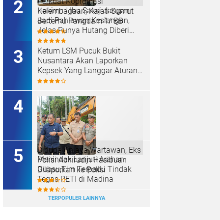
Perkuat Koordinasi
Hakim : " Ibu Saksi Jangan
Kelembagaan, Kajati Sumut
Jadi Pahlawan Kesiangan,
Bertemu Pangdam 1/ BB
Jelas Punya Hutang Diberi
Barang Lagi
Ketum LSM Pucuk Bukit
Nusantara Akan Laporkan
Kepsek Yang Langgar Aturan
Menteri ke APH , Terkait Dana
Revitalisasi Sekolah
Diduga Aniaya Wartawan, Eks
Menindak Lanjuti Arahan
Polisi Achirudin Hasibuan
Gubsu,Tim Terpadu Tindak
Dilaporkan ke Polisi
Tegas PETI di Madina
TERPOPULER LAINNYA