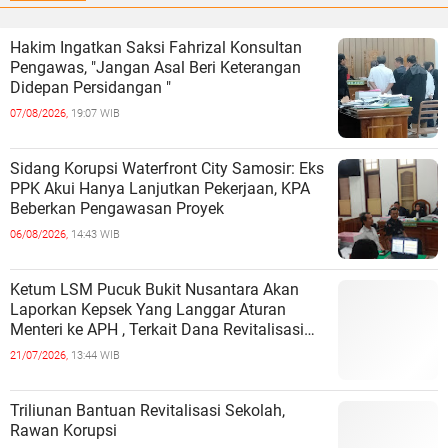
Hakim Ingatkan Saksi Fahrizal Konsultan
Pengawas, "Jangan Asal Beri Keterangan
Didepan Persidangan "
07/08/2026,
19:07 WIB
Sidang Korupsi Waterfront City Samosir: Eks
PPK Akui Hanya Lanjutkan Pekerjaan, KPA
Beberkan Pengawasan Proyek
06/08/2026,
14:43 WIB
Ketum LSM Pucuk Bukit Nusantara Akan
Laporkan Kepsek Yang Langgar Aturan
Menteri ke APH , Terkait Dana Revitalisasi
Sekolah
21/07/2026,
13:44 WIB
Triliunan Bantuan Revitalisasi Sekolah,
Rawan Korupsi