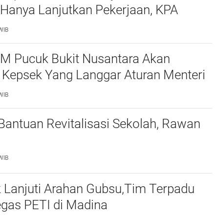
mpinan Regional Head Pelindo I Turun Dari Jabatan
 Hanya Lanjutkan Pekerjaan, KPA
0
 Pengawasan Proyek
WIB
M Pucuk Bukit Nusantara Akan
 Kepsek Yang Langgar Aturan Menteri
ke APH , Terkait Dana Revitalisasi Sekolah
WIB
 Bantuan Revitalisasi Sekolah, Rawan
WIB
 Lanjuti Arahan Gubsu,Tim Terpadu
egas PETI di Madina