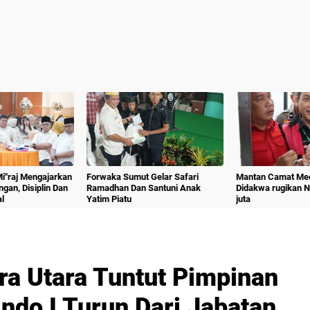
 Mi"raj Mengajarkan
Forwaka Sumut Gelar Safari
Mantan Camat Med
angan, Disiplin Dan
Ramadhan Dan Santuni Anak
Didakwa rugikan 
l
Yatim Piatu
juta
a Utara Tuntut Pimpinan
ndo I Turun Dari Jabatan