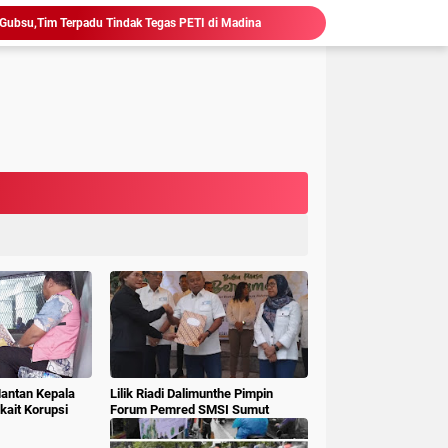
Hakim : " Ibu Saksi Jangan Jadi Pahlawan Kesiangan, Jelas Punya Hutang Diberi Barang Lagi
 Geledah dan Sita Dokumen BLUD RSUD Dr Pirngadi
ke Kejari Belawan, Pastikan Kondisi Kinerja Jajarannya
ks Polisi Achirudin Hasibuan Dilaporkan ke Polisi
 Dana BOS SMAN 8 Menunggu Gelar Perkara
mbagaan, Kajati Sumut Bertemu Pangdam 1/ BB
Sidang Korupsi Waterfront City Samosir: Eks PPK Akui Hanya Lanjutkan Pekerjaan, KPA Beberkan Pengawasan Proyek
Ketum LSM Pucuk Bukit Nusantara Akan Laporkan Kepsek Yang Langgar Aturan Menteri ke APH , Terkait Dana Revitalisasi Sekolah
isasi Sekolah, Rawan Korupsi
 Gubsu,Tim Terpadu Tindak Tegas PETI di Madina
Mantan Kepala
Lilik Riadi Dalimunthe Pimpin
ait Korupsi
Forum Pemred SMSI Sumut