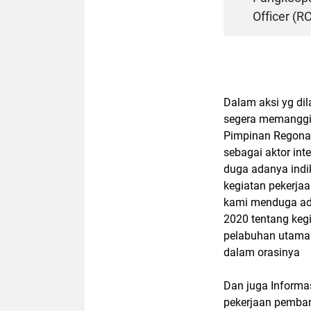
Officer (
Dalam aksi yg di
segera memanggil
Pimpinan Regonal
sebagai aktor int
duga adanya indi
kegiatan pekerjaa
kami menduga ada
2020 tentang keg
pelabuhan utama
dalam orasinya
Dan juga Informa
pekerjaan pemban