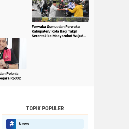
Forwaka Sumut dan Forwaka
Kabupaten/ Kota Bagi Takjil
Serentak ke Masyarakat Wujud
Kepedulian Insan Pers
an Polonia
Negara Rp332
TOPIK POPULER
News