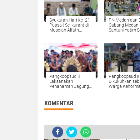
Syukuran Hari Ke- 21
PN Medan dan 
Puasa ( Selikuran) di
Cabang Medan
Musolah Alfath
Santuni Yatim S
Berjalan Dengan
Fakir di Bulan
Hikmat dan Sukses
Ramadhan
Pangkoopsud II
Pangkoopsud II
Laksanakan
Dikukuhkan seb
Penanaman Jagung 1
Warga Kehorma
Juta Hektar Serentak
Divisi Infanteri 3
Dukung Swasembada
Kostrad
Pangan 2025
KOMENTAR
Sidang Ko