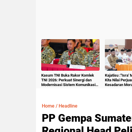
Kasum TNI Buka Rakor Komlek
Kajatisu :"Isra'
TNI 2026: Perkuat Sinergi dan
Kita Nilai Perju
Modernisasi Sistem Komunikasi
Kesadaran Mora
Militer
Home
/
Headline
PP Gempa Sumater
Regional Head Peli