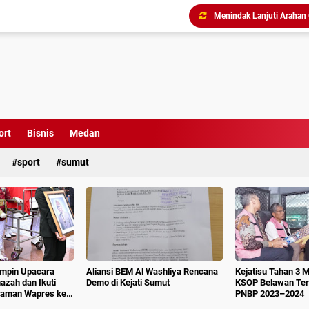
Tim Pidsus Kejari Medan
Kajati Inspeksi Mendadak 
Diduga Aniaya Wartawan, E
Dugaan Korupsi SPP dan
Perkuat Koordinasi Kele
ort
Bisnis
Medan
Triliunan Bantuan Revital
sport
sumut
Menindak Lanjuti Arahan
impin Upacara
Aliansi BEM Al Washliya Rencana
Kejatisu Tahan 3 
azah dan Ikuti
Demo di Kejati Sumut
KSOP Belawan Terk
aman Wapres ke-
PNBP 2023–2024