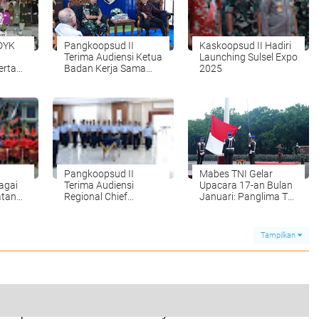
DYK
Pangkoopsud II
Kaskoopsud II Hadiri
Terima Audiensi Ketua
Launching Sulsel Expo
erta
Badan Kerja Sama
2025
Gereja-gereja (BKSG)
Kota Makassar
Pangkoopsud II
Mabes TNI Gelar
agai
Terima Audiensi
Upacara 17-an Bulan
tan
Regional Chief
Januari: Panglima TNI
Executive Officer
Tekankan Kesiapan
(RCEO) BRI Makassar
Hadapi Tantangan
2025
Tampilkan
rupsi Waterfront City Samosir: Eks