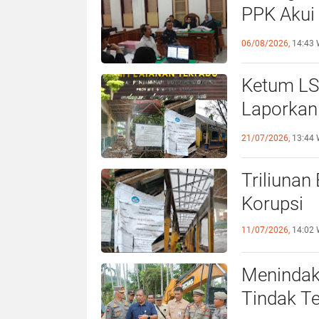
PP Gempa Sumatera Utara Tuntut Pi
PPK Akui
Beberkan
06/08/2026,
14:43 
Ketum LS
Laporkan
21/07/2026,
13:44 
Triliunan
Korupsi
11/07/2026,
14:02 
Menindak
Tindak T