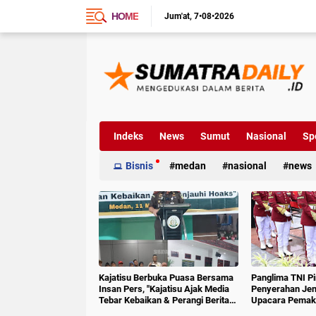
HOME
Jum'at
7•08•2026
Indeks
News
Sumut
Nasional
Sp
Bisnis
medan
nasional
news
Kajatisu Berbuka Puasa Bersama
Panglima TNI P
Insan Pers, "Kajatisu Ajak Media
Penyerahan Jen
Tebar Kebaikan & Perangi Berita
Upacara Pemak
Hoak"
6 RI