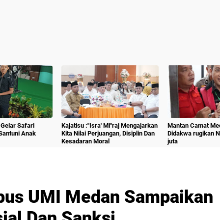
Gelar Safari
Kajatisu :"Isra' Mi"raj Mengajarkan
Mantan Camat Med
Santuni Anak
Kita Nilai Perjuangan, Disiplin Dan
Didakwa rugikan 
Kesadaran Moral
juta
pus UMI Medan Sampaikan
ial Dan Sanksi