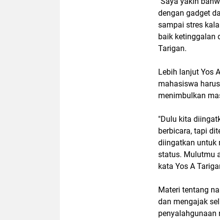
"Saya yakin bahw
dengan gadget da
sampai stres kalau
baik ketinggalan 
Tarigan.
Lebih lanjut Yos
mahasiswa harus 
menimbulkan ma
"Dulu kita diing
berbicara, tapi d
diingatkan untuk
status. Mulutmu 
kata Yos A Tarig
Materi tentang n
dan mengajak sel
penyalahgunaan 