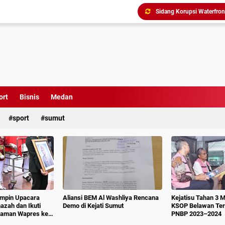
Triliunan Bantuan Revital
Menindak Lanjuti Arahan
Tim Pidsus Kejari Medan
Kajati Inspeksi Mendadak 
Diduga Aniaya Wartawan, E
Dugaan Korupsi SPP dan
ort
Bisnis
Medan
sport
sumut
impin Upacara
Aliansi BEM Al Washliya Rencana
Kejatisu Tahan 3 
azah dan Ikuti
Demo di Kejati Sumut
KSOP Belawan Terk
aman Wapres ke-
PNBP 2023–2024