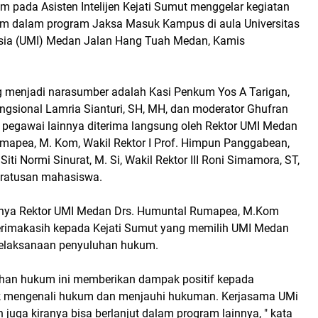
 pada Asisten Intelijen Kejati Sumut menggelar kegiatan
m dalam program Jaksa Masuk Kampus di aula Universitas
sia (UMI) Medan Jalan Hang Tuah Medan, Kamis
menjadi narasumber adalah Kasi Penkum Yos A Tarigan,
ngsional Lamria Sianturi, SH, MH, dan moderator Ghufran
a pegawai lainnya diterima langsung oleh Rektor UMI Medan
mapea, M. Kom, Wakil Rektor I Prof. Himpun Panggabean,
. Siti Normi Sinurat, M. Si, Wakil Rektor III Roni Simamora, ST,
i ratusan mahasiswa.
ya Rektor UMI Medan Drs. Humuntal Rumapea, M.Kom
rimakasih kepada Kejati Sumut yang memilih UMI Medan
pelaksanaan penyuluhan hukum.
han hukum ini memberikan dampak positif kepada
 mengenali hukum dan menjauhi hukuman. Kerjasama UMi
juga kiranya bisa berlanjut dalam program lainnya, " kata