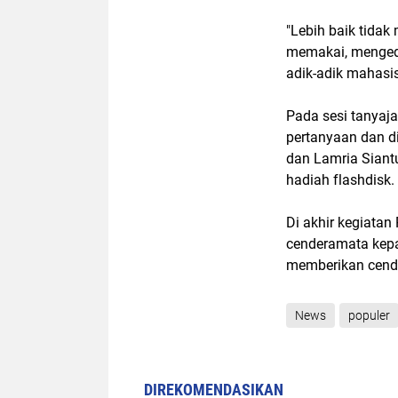
"Lebih baik tida
memakai, menged
adik-adik mahasi
Pada sesi tanya
pertanyaan dan d
dan Lamria Siant
hadiah flashdisk.
Di akhir kegiat
cenderamata kep
memberikan cende
News
populer
DIREKOMENDASIKAN