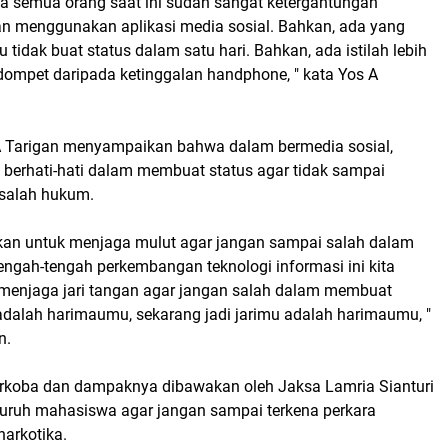
a semua orang saat ini sudah sangat ketergantungan
n menggunakan aplikasi media sosial. Bahkan, ada yang
 tidak buat status dalam satu hari. Bahkan, ada istilah lebih
dompet daripada ketinggalan handphone, " kata Yos A
 A Tarigan menyampaikan bahwa dalam bermedia sosial,
berhati-hati dalam membuat status agar tidak sampai
salah hukum.
atkan untuk menjaga mulut agar jangan sampai salah dalam
itengah-tengah perkembangan teknologi informasi ini kita
 menjaga jari tangan agar jangan salah dalam membuat
adalah harimaumu, sekarang jadi jarimu adalah harimaumu, "
an.
arkoba dan dampaknya dibawakan oleh Jaksa Lamria Sianturi
uruh mahasiswa agar jangan sampai terkena perkara
narkotika.