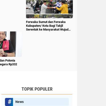
Forwaka Sumut dan Forwaka
Kabupaten/ Kota Bagi Takjil
Serentak ke Masyarakat Wujud
Kepedulian Insan Pers
an Polonia
Negara Rp332
TOPIK POPULER
News