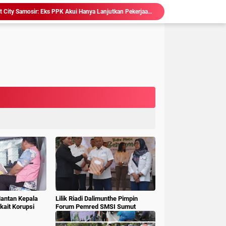
Ketum LSM Pucuk Bukit Nusantara Akan Laporkan Kepsek Yang Langgar Aturan Menteri ke APH , Terkait Dana Revitalisasi Sekolah
isasi Sekolah, Rawan Korupsi
 Gubsu,Tim Terpadu Tindak Tegas PETI di Madina
Hakim : " Ibu Saksi Jangan Jadi Pahlawan Kesiangan, Jelas Punya Hutang Diberi Barang Lagi
 Geledah dan Sita Dokumen BLUD RSUD Dr Pirngadi
ke Kejari Belawan, Pastikan Kondisi Kinerja Jajarannya
ks Polisi Achirudin Hasibuan Dilaporkan ke Polisi
 Dana BOS SMAN 8 Menunggu Gelar Perkara
Hakim Ingatkan Saksi Fahrizal Konsultan Pengawas, "Jangan Asal Beri Keterangan Didepan Persidangan "
Sidang Korupsi Waterfront City Samosir: Eks PPK Akui Hanya Lanjutkan Pekerjaan, KPA Beberkan Pengawasan Proyek
Mantan Kepala
Lilik Riadi Dalimunthe Pimpin
ait Korupsi
Forum Pemred SMSI Sumut