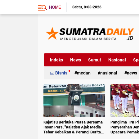
HOME
Sabtu
8•08•2026
Indeks
News
Sumut
Nasional
Sp
Bisnis
medan
nasional
news
Kajatisu Berbuka Puasa Bersama
Panglima TNI P
Insan Pers, "Kajatisu Ajak Media
Penyerahan Jen
Tebar Kebaikan & Perangi Berita
Upacara Pemak
Hoak"
6 RI