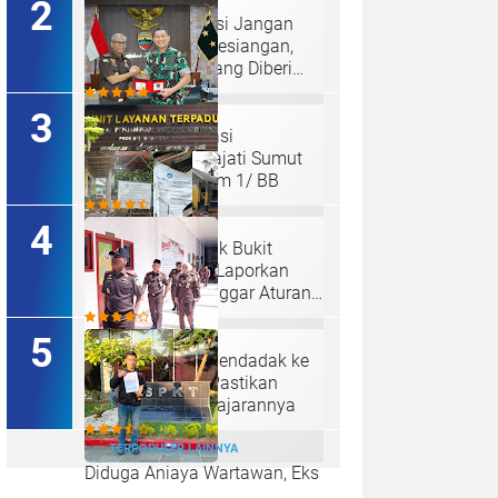
Hakim : " Ibu Saksi Jangan
Jadi Pahlawan Kesiangan,
Jelas Punya Hutang Diberi
Barang Lagi
Perkuat Koordinasi
Kelembagaan, Kajati Sumut
Bertemu Pangdam 1/ BB
Ketum LSM Pucuk Bukit
Nusantara Akan Laporkan
Kepsek Yang Langgar Aturan
Menteri ke APH , Terkait Dana
Revitalisasi Sekolah
Kajati Inspeksi Mendadak ke
Kejari Belawan, Pastikan
Kondisi Kinerja Jajarannya
TERPOPULER LAINNYA
Diduga Aniaya Wartawan, Eks
Polisi Achirudin Hasibuan