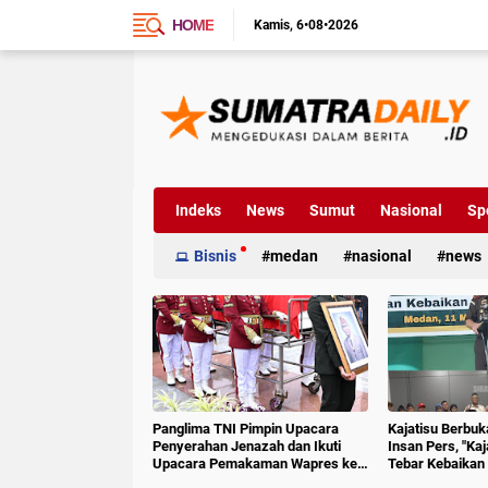
HOME
Kamis
6•08•2026
Indeks
News
Sumut
Nasional
Sp
Bisnis
medan
nasional
news
Panglima TNI Pimpin Upacara
Kajatisu Berbu
Penyerahan Jenazah dan Ikuti
Insan Pers, "Ka
Upacara Pemakaman Wapres ke-
Tebar Kebaikan 
6 RI
Hoak"