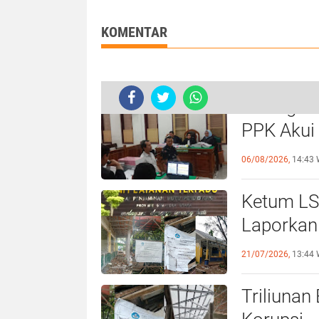
ke Kajati Sumut
Prapid di PN M
KOMENTAR
Sidang Ko
Kapuspenkum : " JPU Berhasil Me
PPK Akui
Beberkan
06/08/2026,
14:43 
Ketum LS
Laporkan
21/07/2026,
13:44 
Triliunan