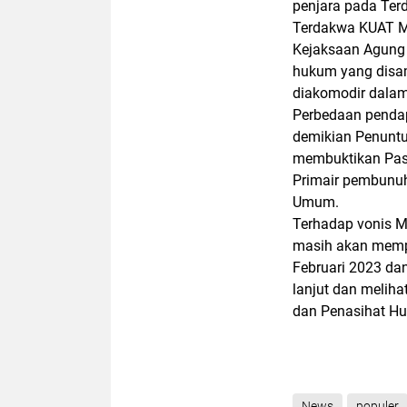
penjara pada Ter
Terdakwa KUAT M
Kejaksaan Agung
hukum yang disa
diakomodir dalam 
Perbedaan penda
demikian Penuntu
membuktikan Pasa
Primair pembunu
Umum.
Terhadap vonis M
masih akan mempe
Februari 2023 da
lanjut dan melih
dan Penasihat Hu
News
populer