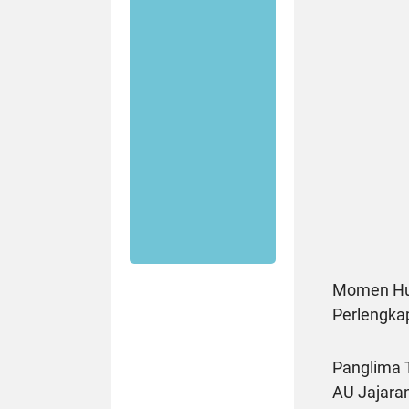
Momen Hum
Perlengka
Panglima 
AU Jajara