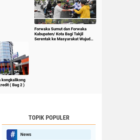
Forwaka Sumut dan Forwaka
Kabupaten/ Kota Bagi Takjil
Serentak ke Masyarakat Wujud
Kepedulian Insan Pers
 kongkalikong
edit ( Bag 2 )
TOPIK POPULER
News