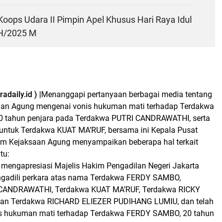
oops Udara II Pimpin Apel Khusus Hari Raya Idul
 H/2025 M
daily.id ) |
Menanggapi pertanyaan berbagai media tentang
aan Agung mengenai vonis hukuman mati terhadap Terdakwa
 tahun penjara pada Terdakwa PUTRI CANDRAWATHI, serta
 untuk Terdakwa KUAT MA’RUF, bersama ini Kepala Pusat
m Kejaksaan Agung menyampaikan beberapa hal terkait
tu:
mengapresiasi Majelis Hakim Pengadilan Negeri Jakarta
ngadili perkara atas nama Terdakwa FERDY SAMBO,
CANDRAWATHI, Terdakwa KUAT MA’RUF, Terdakwa RICKY
an Terdakwa RICHARD ELIEZER PUDIHANG LUMIU, dan telah
s hukuman mati terhadap Terdakwa FERDY SAMBO, 20 tahun