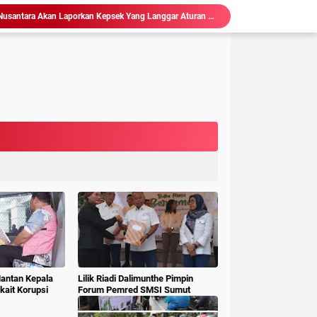
Ketum LSM Pucuk Bukit Nusantara Akan Laporkan Kepsek Yang Langgar Aturan Menteri ke APH , Terkait Dana Revitalisasi Sekolah
isasi Sekolah, Rawan Korupsi
 Gubsu,Tim Terpadu Tindak Tegas PETI di Madina
Hakim : " Ibu Saksi Jangan Jadi Pahlawan Kesiangan, Jelas Punya Hutang Diberi Barang Lagi
 Geledah dan Sita Dokumen BLUD RSUD Dr Pirngadi
ke Kejari Belawan, Pastikan Kondisi Kinerja Jajarannya
ks Polisi Achirudin Hasibuan Dilaporkan ke Polisi
 Dana BOS SMAN 8 Menunggu Gelar Perkara
mbagaan, Kajati Sumut Bertemu Pangdam 1/ BB
Sidang Korupsi Waterfront City Samosir: Eks PPK Akui Hanya Lanjutkan Pekerjaan, KPA Beberkan Pengawasan Proyek
Mantan Kepala
Lilik Riadi Dalimunthe Pimpin
ait Korupsi
Forum Pemred SMSI Sumut