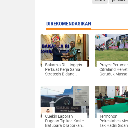
DIREKOMENDASIKAN
Bakamla RI – Inggris
Proyek Peruma
Perkuat Kerja Sama
Citraland Helvet
Strategis Bidang
Geruduk Massa
Keamanan Maritim
Diduga Berdiri d
Lahan PTPN-2 
Izin
Cuekin Laporan
Termohon
Dugaan Tipikor, Kastel
Polrestabes Me
Batubara Dilaporkan
Tak Hadiri Sida