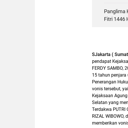
Panglima K
Fitri 1446
SJakarta ( Sumatra
pendapat Kejaks
FERDY SAMBO, 20
15 tahun penjara
Penerangan Huku
vonis tersebut, yai
Kejaksaan Agung 
Selatan yang me
Terdakwa PUTRI 
RIZAL WIBOWO, d
memberikan voni