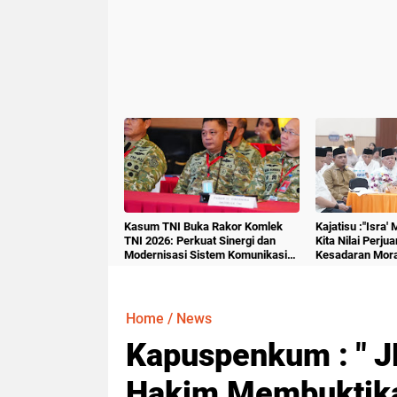
Kasum TNI Buka Rakor Komlek
Kajatisu :"Isra'
TNI 2026: Perkuat Sinergi dan
Kita Nilai Perju
Modernisasi Sistem Komunikasi
Kesadaran Mora
Militer
Home
/
News
Kapuspenkum : " J
Hakim Membuktik