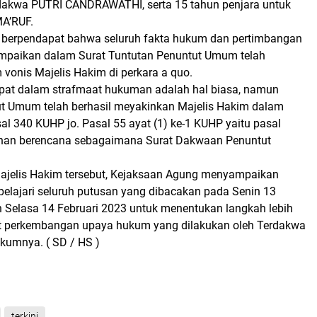
dakwa PUTRI CANDRAWATHI, serta 15 tahun penjara untuk
A’RUF.
 berpendapat bahwa seluruh fakta hukum dan pertimbangan
mpaikan dalam Surat Tuntutan Penuntut Umum telah
vonis Majelis Hakim di perkara a quo.
pat dalam strafmaat hukuman adalah hal biasa, namun
t Umum telah berhasil meyakinkan Majelis Hakim dalam
l 340 KUHP jo. Pasal 55 ayat (1) ke-1 KUHP yaitu pasal
han berencana sebagaimana Surat Dakwaan Penuntut
ajelis Hakim tersebut, Kejaksaan Agung menyampaikan
lajari seluruh putusan yang dibacakan pada Senin 13
n Selasa 14 Februari 2023 untuk menentukan langkah lebih
at perkembangan upaya hukum yang dilakukan oleh Terdakwa
kumnya. ( SD / HS )
terkini