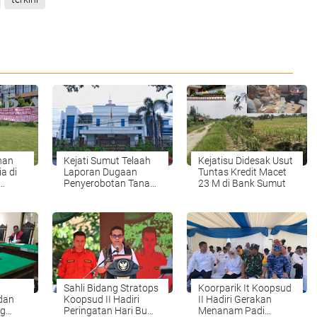
han
Kejati Sumut Telaah
Kejatisu Didesak Usut
ia di
Laporan Dugaan
Tuntas Kredit Macet
Penyerobotan Tanah
23 M di Bank Sumut
i Atas
di Langkat
Tanpa
Sahli Bidang Stratops
Koorparik It Koopsud
dan
Koopsud II Hadiri
II Hadiri Gerakan
ng
Peringatan Hari Bumi
Menanam Padi