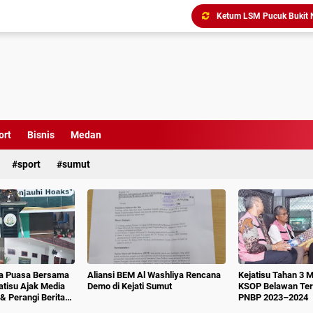
Triliunan Bantuan Revital
Menindak Lanjuti Arahan
Tim Pidsus Kejari Medan
Kajati Inspeksi Mendadak 
Diduga Aniaya Wartawan, E
Dugaan Korupsi SPP dan
ort
Bisnis
Medan
Perkuat Koordinasi Kele
sport
sumut
ka Puasa Bersama
Aliansi BEM Al Washliya Rencana
Kejatisu Tahan 3 
jatisu Ajak Media
Demo di Kejati Sumut
KSOP Belawan Terk
& Perangi Berita
PNBP 2023–2024