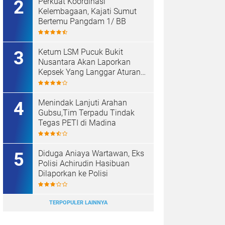
Perkuat Koordinasi
Kelembagaan, Kajati Sumut
Bertemu Pangdam 1/ BB
Ketum LSM Pucuk Bukit
Nusantara Akan Laporkan
Kepsek Yang Langgar Aturan
Menteri ke APH , Terkait Dana
Revitalisasi Sekolah
Menindak Lanjuti Arahan
Gubsu,Tim Terpadu Tindak
Tegas PETI di Madina
Diduga Aniaya Wartawan, Eks
Polisi Achirudin Hasibuan
Dilaporkan ke Polisi
TERPOPULER LAINNYA