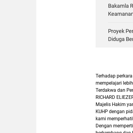
Bakamla RI
Keamanan
Proyek Pe
Diduga Ber
Terhadap perkara
mempelajari lebi
Terdakwa dan Pen
RICHARD ELIEZER
Majelis Hakim ya
KUHP dengan pida
kami memperhatik
Dengan memperti
berkembang dan h