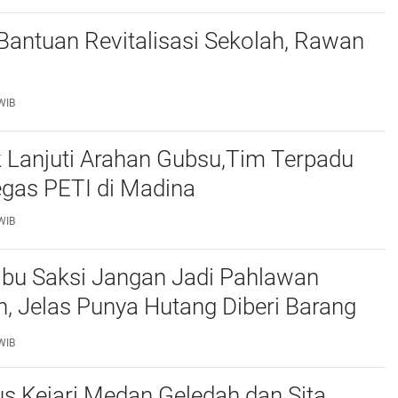
 Bantuan Revitalisasi Sekolah, Rawan
WIB
 Lanjuti Arahan Gubsu,Tim Terpadu
egas PETI di Madina
WIB
 Ibu Saksi Jangan Jadi Pahlawan
, Jelas Punya Hutang Diberi Barang
WIB
s Kejari Medan Geledah dan Sita