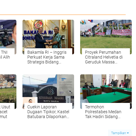
 TNI
Bakamla RI – Inggris
Proyek Perumahan
l Alih
Perkuat Kerja Sama
Citraland Helvetia di
Strategis Bidang
Geruduk Massa
1 Ton
Keamanan Maritim
Diduga Berdiri di Atas
Lahan PTPN-2 Tanpa
Izin
n
k Usut
Cuekin Laporan
Termohon
acet
Dugaan Tipikor, Kastel
Polrestabes Medan
umut
Batubara Dilaporkan
Tak Hadiri Sidang
ke Kajati Sumut
Prapid di PN Medan
Tampilkan