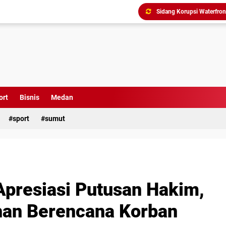
Triliunan Bantuan Revital
Menindak Lanjuti Arahan
Tim Pidsus Kejari Medan
Kajati Inspeksi Mendadak 
Diduga Aniaya Wartawan, E
ort
Bisnis
Medan
Dugaan Korupsi SPP dan
sport
sumut
presiasi Putusan Hakim,
an Berencana Korban