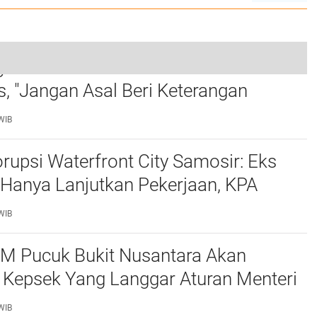
atkan Saksi Fahrizal Konsultan
Kejaksaan Agung Apresiasi Putusan Hakim, Perkara Pembunuhan Berencana Korban Josua
 "Jangan Asal Beri Keterangan
0
ersidangan "
WIB
rupsi Waterfront City Samosir: Eks
 Hanya Lanjutkan Pekerjaan, KPA
 Pengawasan Proyek
WIB
M Pucuk Bukit Nusantara Akan
 Kepsek Yang Langgar Aturan Menteri
ke APH , Terkait Dana Revitalisasi Sekolah
WIB