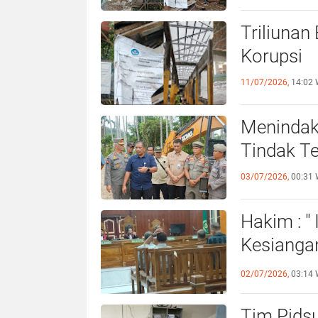
Triliunan
Korupsi
11/07/2026,
14:02 
Menindak
Tindak T
03/07/2026,
00:31 
Hakim : "
Kesiangan
Lagi
02/07/2026,
03:14 
Tim Pidsu