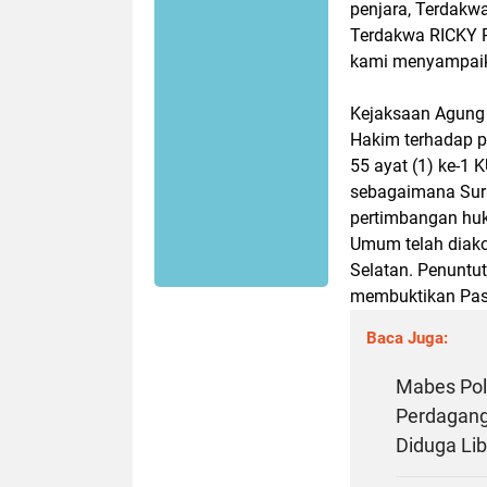
penjara, Terdakw
Terdakwa RICKY R
kami menyampaika
Kejaksaan Agung 
Hakim terhadap p
55 ayat (1) ke-1
sebagaimana Sur
pertimbangan hu
Umum telah diako
Selatan. Penuntu
membuktikan Pasa
Baca Juga:
Mabes Pol
Perdaganga
Diduga Li