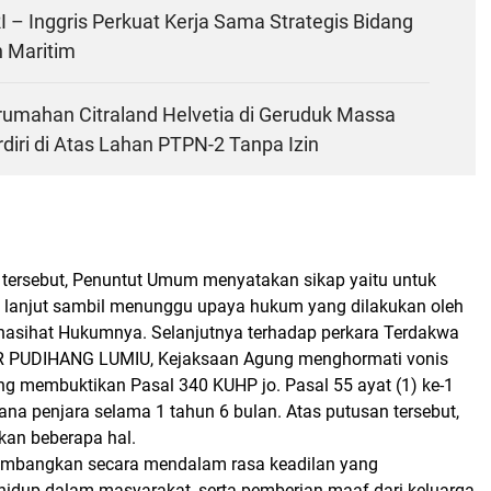
 – Inggris Perkuat Kerja Sama Strategis Bidang
 Maritim
rumahan Citraland Helvetia di Geruduk Massa
diri di Atas Lahan PTPN-2 Tanpa Izin
 tersebut, Penuntut Umum menyatakan sikap yaitu untuk
h lanjut sambil menunggu upaya hukum yang dilakukan oleh
asihat Hukumnya. Selanjutnya terhadap perkara Terdakwa
 PUDIHANG LUMIU, Kejaksaan Agung menghormati vonis
ng membuktikan Pasal 340 KUHP jo. Pasal 55 ayat (1) ke-1
na penjara selama 1 tahun 6 bulan. Atas putusan tersebut,
an beberapa hal.
mbangkan secara mendalam rasa keadilan yang
idup dalam masyarakat, serta pemberian maaf dari keluarga