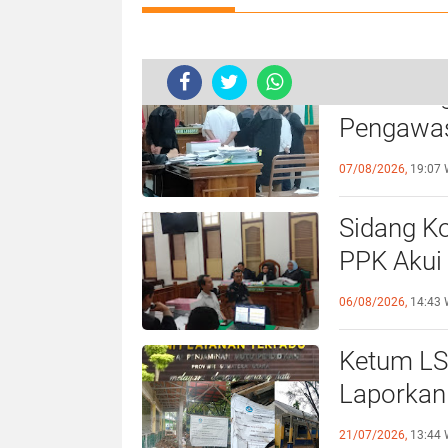
Hakim Ing
Pengawas,
Didepan P
07/08/2026,
19:07 
Sidang Ko
PPK Akui
Beberkan
06/08/2026,
14:43 
Ketum LS
Laporkan
21/07/2026,
13:44 