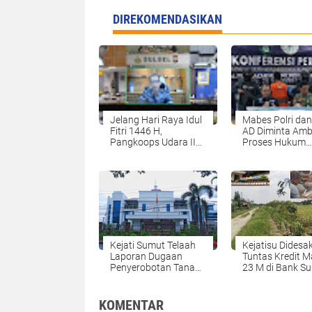
DIREKOMENDASIKAN
Jelang Hari Raya Idul
Mabes Polri dan
Fitri 1446 H,
AD Diminta Ambi
Pangkoops Udara II
Proses Hukum
Ikuti Rapat
Perdagangan 1,
Forkopimda Sulsel
Sisik Trenggiling
Senilai 44 Miliar
Diduga Libatka
Aparat
Kejati Sumut Telaah
Kejatisu Didesa
Laporan Dugaan
Tuntas Kredit M
Penyerobotan Tanah
23 M di Bank S
di Langkat
KOMENTAR