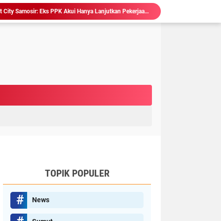
Sidang Korupsi Waterfront City Samosir: Eks PPK Akui Hanya Lanjutkan Pekerjaan, KPA Beberkan Pengawasan Proyek
Ketum LSM Pucuk Bukit Nusantara Akan Laporkan Kepsek Yang Langgar Aturan Menteri ke APH , Terkait Dana Revitalisasi Sekolah
isasi Sekolah, Rawan Korupsi
 Gubsu,Tim Terpadu Tindak Tegas PETI di Madina
Hakim : " Ibu Saksi Jangan Jadi Pahlawan Kesiangan, Jelas Punya Hutang Diberi Barang Lagi
 Geledah dan Sita Dokumen BLUD RSUD Dr Pirngadi
ke Kejari Belawan, Pastikan Kondisi Kinerja Jajarannya
ks Polisi Achirudin Hasibuan Dilaporkan ke Polisi
 Dana BOS SMAN 8 Menunggu Gelar Perkara
Hakim Ingatkan Saksi Fahrizal Konsultan Pengawas, "Jangan Asal Beri Keterangan Didepan Persidangan "
TOPIK POPULER
News