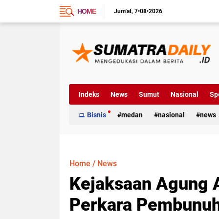
HOME
Jum'at
7•08•2026
Indeks
News
Sumut
Nasional
Sp
Bisnis
medan
nasional
news
Home
/
News
Kejaksaan Agung A
Perkara Pembunuh