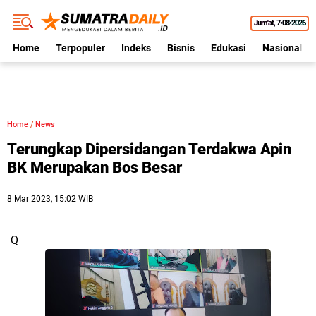
Jum'at
7•08•2026
Home
Terpopuler
Indeks
Bisnis
Edukasi
Nasional
Home
/
News
Terungkap Dipersidangan Terdakwa Apin
BK Merupakan Bos Besar
8 Mar 2023, 15:02 WIB
Q