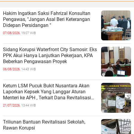
Hakim Ingatkan Saksi Fahrizal Konsultan
Pengawas, "Jangan Asal Beri Keterangan
Didepan Persidangan "
07/08/2026,
19:07 WIB
Sidang Korupsi Waterfront City Samosir: Eks
PPK Akui Hanya Lanjutkan Pekerjaan, KPA
Beberkan Pengawasan Proyek
06/08/2026,
14:43 WIB
Ketum LSM Pucuk Bukit Nusantara Akan
Laporkan Kepsek Yang Langgar Aturan
Menteri ke APH , Terkait Dana Revitalisasi
Sekolah
21/07/2026,
13:44 WIB
Triliunan Bantuan Revitalisasi Sekolah,
Rawan Korupsi