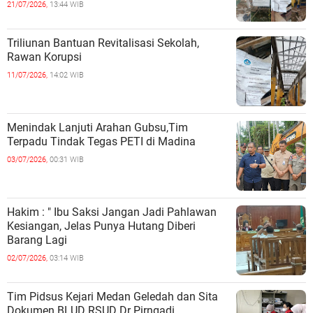
Sekolah
21/07/2026,
13:44 WIB
Triliunan Bantuan Revitalisasi Sekolah,
Rawan Korupsi
11/07/2026,
14:02 WIB
Menindak Lanjuti Arahan Gubsu,Tim
Terpadu Tindak Tegas PETI di Madina
03/07/2026,
00:31 WIB
Hakim : " Ibu Saksi Jangan Jadi Pahlawan
Kesiangan, Jelas Punya Hutang Diberi
Barang Lagi
02/07/2026,
03:14 WIB
Tim Pidsus Kejari Medan Geledah dan Sita
Dokumen BLUD RSUD Dr Pirngadi