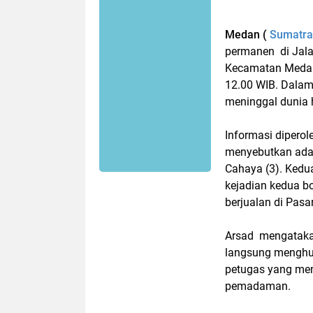
Medan (
Sumatrad
permanen di Jalan
Kecamatan Medan 
12.00 WIB. Dalam
meninggal dunia 
Informasi dipero
menyebutkan adap
Cahaya (3). Kedua
kejadian kedua b
berjualan di Pas
Arsad mengataka
langsung menghu
petugas yang men
pemadaman.