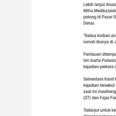
Lebih lanjut Arsa
Mitra Medika,ked
potong di Pasar 
Denai.
"Kedua korban an
rumah ibunya di 
Pantauan ditempa
tim Inafis Polre
kejadian perkara d
Sementara Kanit 
kejadian tersebu
saat ini masiheng
(37) dan Fajar F
'Selanjut untuk k