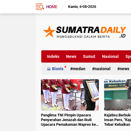
HOME
Kamis
6•08•2026
Indeks
News
Sumut
Nasional
Sp
Bisnis
medan
nasional
news
Panglima TNI Pimpin Upacara
Kajatisu Berbu
Penyerahan Jenazah dan Ikuti
Insan Pers, "Ka
Upacara Pemakaman Wapres ke-
Tebar Kebaikan 
6 RI
Hoak"