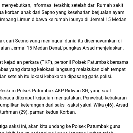
d menyebutkan, informasi terakhir, setelah dari Rumah sakit
ua korban anak dari Sepno yang keseharian berjualan ayam
Simpang Limun dibawa ke rumah ibunya di Jermal 15 Medan
ak dari Sepno yang meninggal dunia itu disemayamkan di
Jalan Jermal 15 Medan Denai,"pungkas Arsad menjelaskan.
t kejadian perkara (TKP), personil Polsek Patumbak bersama
stabes yang datang kelokasi langsung melakukan oleh tempat
an setelah itu lokasi kebakaran dipasang garis polisi.
Reskrim Polsek Patumbak AKP Ridwan SH, yang saat
t berada ditempat kejadian mengatakan, Penyebab kebakaran
umpilkan keterangan dari saksi -saksi yakni, Wika (46), Arsad
aiturhman (29), paman kedua Korban.
etiga saksi ini, akan kita undang ke Polsek Patumbak guna