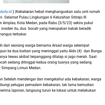
aily.id
) |
Kebak
a
ran hebat menghanguskan satu unit rumah
 Selamat Pulau Lingkungan 6 Kelurahan Sitirejo III
Amplas, Kota Medan, pada Rabu (3/5/23) sekira pukul
 insiden itu, dua bocah yang merupakan kakak beradik
hangus terbakar.
leh dari seorang warga bernama Arsad warga setempat
un ke dua korban yang meninggal yaitu Aldo (4) dan Bunga
nya tewas akibat terpanggang dilalap si jago merah. Saat
ocah sedang ditinggal kedua orang tuanya yang sedang
ar Simpang Limun Medan.
n Setelah mendengar dan mengetahui ada kebakaran, warga
bungi petugas pemadam kebakaran, tak lama kemudian
erima laporan, langsung turun ke lokasi untuk melakukan