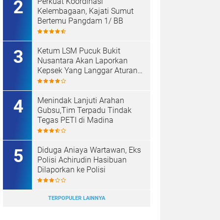
Perkuat Koordinasi
Kelembagaan, Kajati Sumut
Bertemu Pangdam 1/ BB
Ketum LSM Pucuk Bukit
Nusantara Akan Laporkan
Kepsek Yang Langgar Aturan
Menteri ke APH , Terkait Dana
Revitalisasi Sekolah
Menindak Lanjuti Arahan
Gubsu,Tim Terpadu Tindak
Tegas PETI di Madina
Diduga Aniaya Wartawan, Eks
Polisi Achirudin Hasibuan
Dilaporkan ke Polisi
TERPOPULER LAINNYA