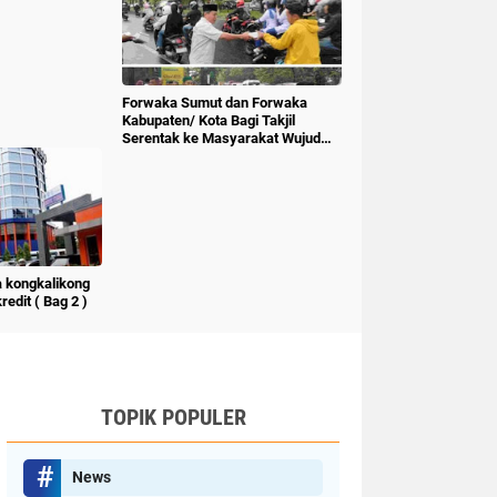
Forwaka Sumut dan Forwaka
Kabupaten/ Kota Bagi Takjil
Serentak ke Masyarakat Wujud
Kepedulian Insan Pers
 kongkalikong
edit ( Bag 2 )
TOPIK POPULER
News