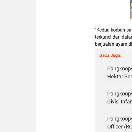
"Kedua korban sa
terkunci dari da
berjualan ayam d
Baca Juga:
Pangkoops
Hektar Se
Pangkoops
Divisi Infa
Pangkoopsu
Officer (