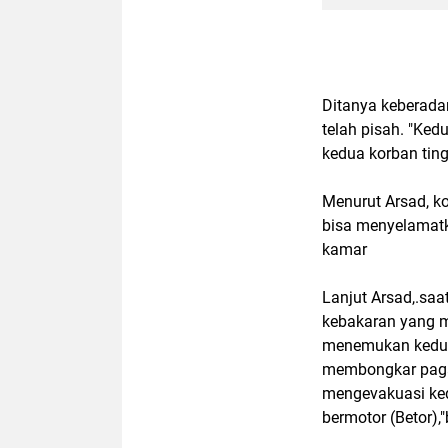
Ditanya keberada
telah pisah. "Ke
kedua korban tin
Menurut Arsad, k
bisa menyelamatk
kamar
Lanjut Arsad,.sa
kebakaran yang 
menemukan kedua 
membongkar pagar
mengevakuasi ked
bermotor (Betor),"