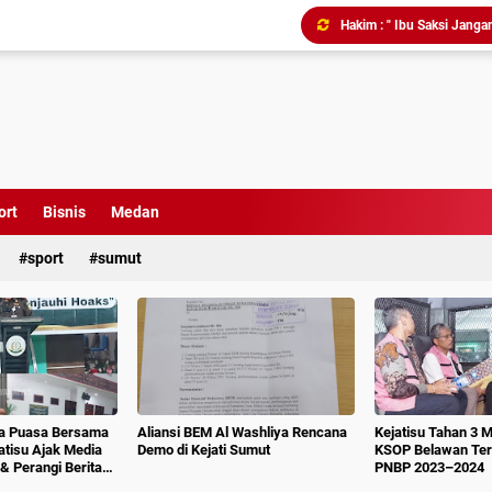
Tim Pidsus Kejari Medan
Kajati Inspeksi Mendadak 
Diduga Aniaya Wartawan, E
Dugaan Korupsi SPP dan
Perkuat Koordinasi Kele
ort
Bisnis
Medan
Triliunan Bantuan Revital
sport
sumut
Menindak Lanjuti Arahan
ka Puasa Bersama
Aliansi BEM Al Washliya Rencana
Kejatisu Tahan 3 
jatisu Ajak Media
Demo di Kejati Sumut
KSOP Belawan Terk
& Perangi Berita
PNBP 2023–2024