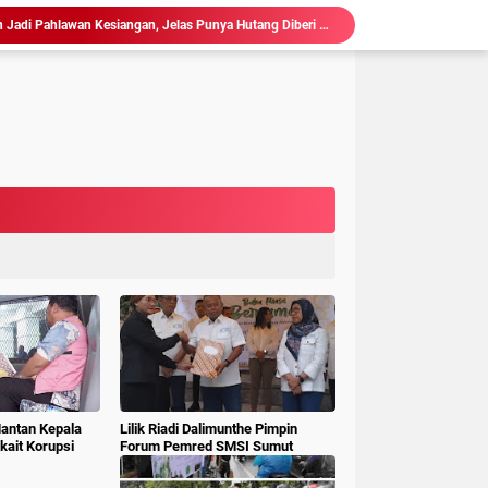
Hakim : " Ibu Saksi Jangan Jadi Pahlawan Kesiangan, Jelas Punya Hutang Diberi Barang Lagi
 Geledah dan Sita Dokumen BLUD RSUD Dr Pirngadi
ke Kejari Belawan, Pastikan Kondisi Kinerja Jajarannya
ks Polisi Achirudin Hasibuan Dilaporkan ke Polisi
 Dana BOS SMAN 8 Menunggu Gelar Perkara
mbagaan, Kajati Sumut Bertemu Pangdam 1/ BB
Sidang Korupsi Waterfront City Samosir: Eks PPK Akui Hanya Lanjutkan Pekerjaan, KPA Beberkan Pengawasan Proyek
Ketum LSM Pucuk Bukit Nusantara Akan Laporkan Kepsek Yang Langgar Aturan Menteri ke APH , Terkait Dana Revitalisasi Sekolah
isasi Sekolah, Rawan Korupsi
 Gubsu,Tim Terpadu Tindak Tegas PETI di Madina
Mantan Kepala
Lilik Riadi Dalimunthe Pimpin
ait Korupsi
Forum Pemred SMSI Sumut