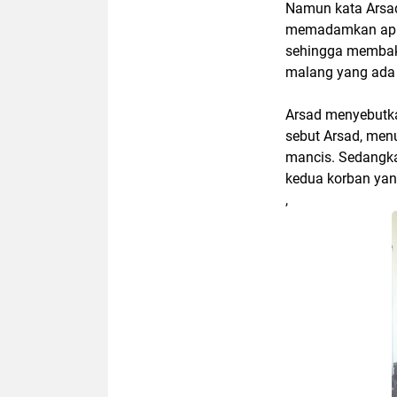
Namun kata Arsad
memadamkan api 
sehingga membaka
malang yang ada 
Arsad menyebutka
sebut Arsad, men
mancis. Sedangka
kedua korban yang
,