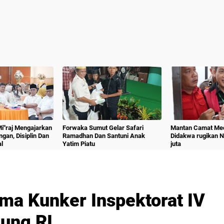
 Mi"raj Mengajarkan
Forwaka Sumut Gelar Safari
Mantan Camat Med
angan, Disiplin Dan
Ramadhan Dan Santuni Anak
Didakwa rugikan 
l
Yatim Piatu
juta
ima Kunker Inspektorat IV
ung RI