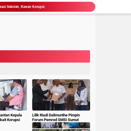
isasi Sekolah, Rawan Korupsi
 Gubsu,Tim Terpadu Tindak Tegas PETI di Madina
Hakim : " Ibu Saksi Jangan Jadi Pahlawan Kesiangan, Jelas Punya Hutang Diberi Barang Lagi
 Geledah dan Sita Dokumen BLUD RSUD Dr Pirngadi
ke Kejari Belawan, Pastikan Kondisi Kinerja Jajarannya
ks Polisi Achirudin Hasibuan Dilaporkan ke Polisi
 Dana BOS SMAN 8 Menunggu Gelar Perkara
mbagaan, Kajati Sumut Bertemu Pangdam 1/ BB
Sidang Korupsi Waterfront City Samosir: Eks PPK Akui Hanya Lanjutkan Pekerjaan, KPA Beberkan Pengawasan Proyek
Ketum LSM Pucuk Bukit Nusantara Akan Laporkan Kepsek Yang Langgar Aturan Menteri ke APH , Terkait Dana Revitalisasi Sekolah
Mantan Kepala
Lilik Riadi Dalimunthe Pimpin
ait Korupsi
Forum Pemred SMSI Sumut