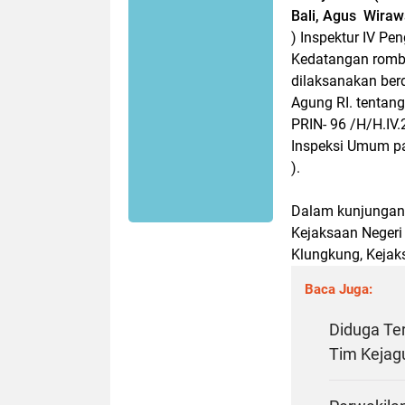
Bali, Agus Wiraw
) Inspektur IV P
Kedatangan rombo
dilaksanakan be
Agung RI. tenta
PRIN- 96 /H/H.IV
Inspeksi Umum pad
).
Dalam kunjungan k
Kejaksaan Negeri 
Klungkung, Kejak
Baca Juga:
Diduga Te
Tim Kejag