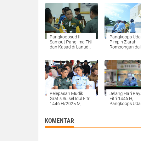
Pangkoopsud II
Pangkoops Udar
Sambut Panglima TNI
Pimpin Ziarah
dan Kasad di Lanud
Rombongan da
Iswahjudi
rangka HUT ke-
AU
Pelepasan Mudik
Jelang Hari Ray
Gratis Sulsel Idul Fitri
Fitri 1446 H,
1446 H/2025 M,
Pangkoops Udar
Dihadiri Kaskops
Ikuti Rapat
Udara II
Forkopimda Sul
KOMENTAR