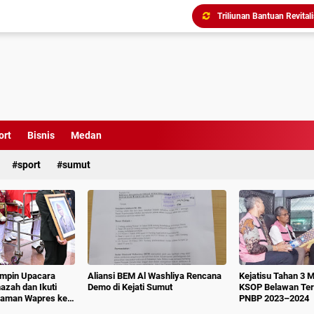
Triliunan Bantuan Revital
Menindak Lanjuti Arahan
Tim Pidsus Kejari Medan
Kajati Inspeksi Mendadak 
Diduga Aniaya Wartawan, E
Dugaan Korupsi SPP dan
Perkuat Koordinasi Kele
ort
Bisnis
Medan
sport
sumut
impin Upacara
Aliansi BEM Al Washliya Rencana
Kejatisu Tahan 3 
azah dan Ikuti
Demo di Kejati Sumut
KSOP Belawan Terk
aman Wapres ke-
PNBP 2023–2024