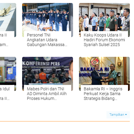
a II
Personel TNI
Kaku Koops Udara II
Angkatan Udara
Hadiri Forum Ekonomi
lam
Gabungan Makassar
Syariah Sulsel 2025
79 TNI
Gelar Upacara
Peringatan HUT Ke-79
TNI AU
a Idul
Mabes Polri dan TNI
Bakamla RI – Inggris
AD Diminta Ambil Alih
Perkuat Kerja Sama
a II
Proses Hukum
Strategis Bidang
Perdagangan 1,1 Ton
Keamanan Maritim
sel
Sisik Trenggiling
Senilai 44 Miliar
Tampilkan
Diduga Libatkan
Aparat