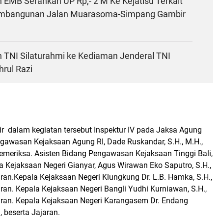
 EMB Serahkan UP Rp,- 2 M Ke Kejatisu Terkait
embangunan Jalan Muarasoma-Simpang Gambir
n TNI Silaturahmi ke Kediaman Jenderal TNI
hrul Razi
r dalam kegiatan tersebut Inspektur IV pada Jaksa Agung
awasan Kejaksaan Agung RI, Dade Ruskandar, S.H., M.H.,
Pemeriksa. Asisten Bidang Pengawasan Kejaksaan Tinggi Bali,
la Kejaksaan Negeri Gianyar, Agus Wirawan Eko Saputro, S.H.,
aran.Kepala Kejaksaan Negeri Klungkung Dr. L.B. Hamka, S.H.,
aran. Kepala Kejaksaan Negeri Bangli Yudhi Kurniawan, S.H.,
jaran. Kepala Kejaksaan Negeri Karangasem Dr. Endang
., beserta Jajaran.