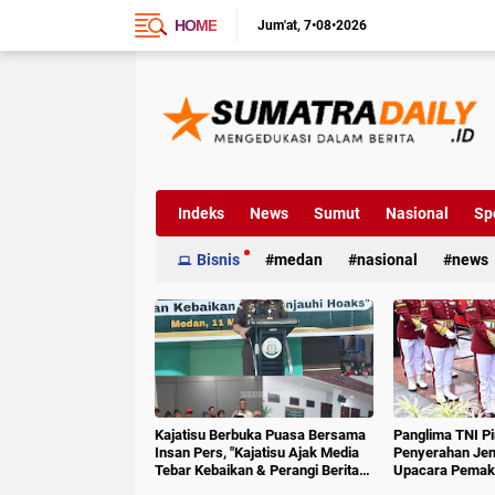
HOME
Jum'at
7•08•2026
Indeks
News
Sumut
Nasional
Sp
Bisnis
medan
nasional
news
Kajatisu Berbuka Puasa Bersama
Panglima TNI P
Insan Pers, "Kajatisu Ajak Media
Penyerahan Jen
Tebar Kebaikan & Perangi Berita
Upacara Pemak
Hoak"
6 RI