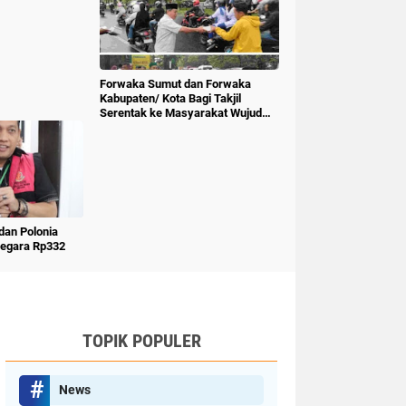
Forwaka Sumut dan Forwaka
Kabupaten/ Kota Bagi Takjil
Serentak ke Masyarakat Wujud
Kepedulian Insan Pers
an Polonia
Negara Rp332
TOPIK POPULER
News