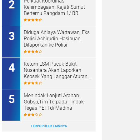
Perkuat Koordinasi
Kelembagaan, Kajati Sumut
Bertemu Pangdam 1/ BB
Diduga Aniaya Wartawan, Eks
Polisi Achirudin Hasibuan
Dilaporkan ke Polisi
Ketum LSM Pucuk Bukit
Nusantara Akan Laporkan
Kepsek Yang Langgar Aturan
Menteri ke APH , Terkait Dana
Revitalisasi Sekolah
Menindak Lanjuti Arahan
Gubsu,Tim Terpadu Tindak
Tegas PETI di Madina
TERPOPULER LAINNYA