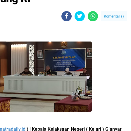
Komentar (
)
atradaily.id
) | Kepala Kejaksaan Negeri ( Kejari ) Gianyar