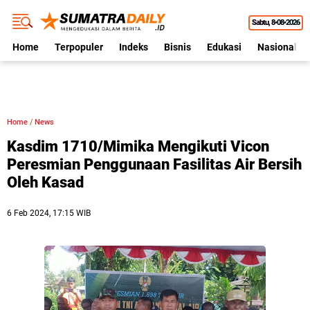
Sabtu
8•08•2026
Home
Terpopuler
Indeks
Bisnis
Edukasi
Nasional
Home
/
News
Kasdim 1710/Mimika Mengikuti Vicon
Peresmian Penggunaan Fasilitas Air Bersih
Oleh Kasad
6 Feb 2024, 17:15 WIB