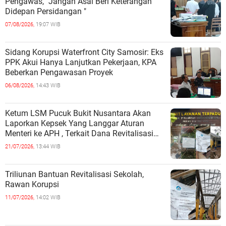
Pengawas, "Jangan Asal Beri Keterangan
Didepan Persidangan "
07/08/2026,
19:07 WIB
Sidang Korupsi Waterfront City Samosir: Eks
PPK Akui Hanya Lanjutkan Pekerjaan, KPA
Beberkan Pengawasan Proyek
06/08/2026,
14:43 WIB
Ketum LSM Pucuk Bukit Nusantara Akan
Laporkan Kepsek Yang Langgar Aturan
Menteri ke APH , Terkait Dana Revitalisasi
Sekolah
21/07/2026,
13:44 WIB
Triliunan Bantuan Revitalisasi Sekolah,
Rawan Korupsi
11/07/2026,
14:02 WIB