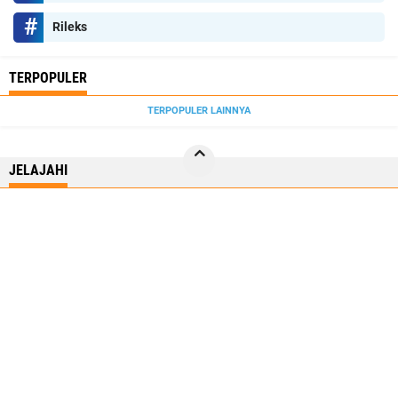
Rileks
TERPOPULER
TERPOPULER LAINNYA
JELAJAHI
BISNIS
NASIONAL
NEWS
RILEKS
SPORT
SUMUT
REDAKSI
Pedoman Media Siber
Copyright ©
2026 SumatraDaily.Id