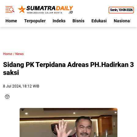
Senin
10•08•2026
Home
Terpopuler
Indeks
Bisnis
Edukasi
Nasional
Home
/
News
Sidang PK Terpidana Adreas PH.Hadirkan 3
saksi
8 Jul 2024, 18:12 WIB
🥺