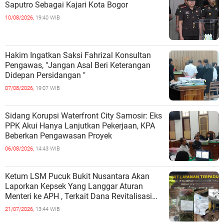
Saputro Sebagai Kajari Kota Bogor
10/08/2026,
19:40 WIB
Hakim Ingatkan Saksi Fahrizal Konsultan
Pengawas, "Jangan Asal Beri Keterangan
Didepan Persidangan "
07/08/2026,
19:07 WIB
Sidang Korupsi Waterfront City Samosir: Eks
PPK Akui Hanya Lanjutkan Pekerjaan, KPA
Beberkan Pengawasan Proyek
06/08/2026,
14:43 WIB
Ketum LSM Pucuk Bukit Nusantara Akan
Laporkan Kepsek Yang Langgar Aturan
Menteri ke APH , Terkait Dana Revitalisasi
Sekolah
21/07/2026,
13:44 WIB