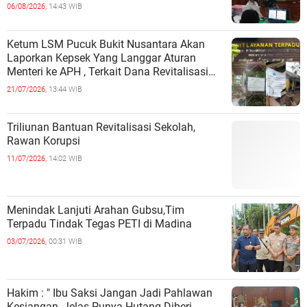
06/08/2026,
14:43 WIB
Ketum LSM Pucuk Bukit Nusantara Akan
Laporkan Kepsek Yang Langgar Aturan
Menteri ke APH , Terkait Dana Revitalisasi
Sekolah
21/07/2026,
13:44 WIB
Triliunan Bantuan Revitalisasi Sekolah,
Rawan Korupsi
11/07/2026,
14:02 WIB
Menindak Lanjuti Arahan Gubsu,Tim
Terpadu Tindak Tegas PETI di Madina
03/07/2026,
00:31 WIB
Hakim : " Ibu Saksi Jangan Jadi Pahlawan
Kesiangan, Jelas Punya Hutang Diberi