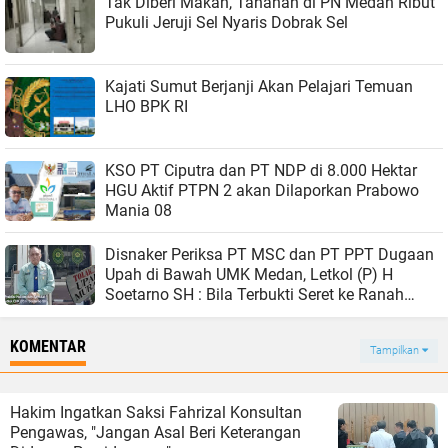
Tak Diberi Makan, Tahanan di PN Medan Ribut
Pukuli Jeruji Sel Nyaris Dobrak Sel
Kajati Sumut Berjanji Akan Pelajari Temuan
LHO BPK RI
KSO PT Ciputra dan PT NDP di 8.000 Hektar
HGU Aktif PTPN 2 akan Dilaporkan Prabowo
Mania 08
Disnaker Periksa PT MSC dan PT PPT Dugaan
Upah di Bawah UMK Medan, Letkol (P) H
Soetarno SH : Bila Terbukti Seret ke Ranah
Hukum
KOMENTAR
Tampilkan
Hakim Ingatkan Saksi Fahrizal Konsultan
Pengawas, "Jangan Asal Beri Keterangan