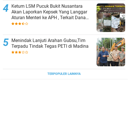
Ketum LSM Pucuk Bukit Nusantara
Akan Laporkan Kepsek Yang Langgar
Aturan Menteri ke APH , Terkait Dana
Revitalisasi Sekolah
Menindak Lanjuti Arahan Gubsu,Tim
Terpadu Tindak Tegas PETI di Madina
TERPOPULER LAINNYA
JELAJAHI
BISNIS
NASIONAL
NEWS
RILEKS
SPORT
SUMUT