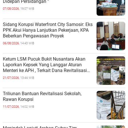
Didepan Persidangan "
07/08/2026,
19:07 WIB
Sidang Korupsi Waterfront City Samosir: Eks
PPK Akui Hanya Lanjutkan Pekerjaan, KPA
Beberkan Pengawasan Proyek
06/08/2026,
14:43 WIB
Ketum LSM Pucuk Bukit Nusantara Akan
Laporkan Kepsek Yang Langgar Aturan
Menteri ke APH , Terkait Dana Revitalisasi
Sekolah
21/07/2026,
13:44 WIB
Triliunan Bantuan Revitalisasi Sekolah,
Rawan Korupsi
11/07/2026,
14:02 WIB