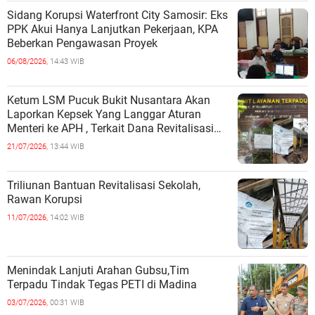
Sidang Korupsi Waterfront City Samosir: Eks
PPK Akui Hanya Lanjutkan Pekerjaan, KPA
Beberkan Pengawasan Proyek
06/08/2026,
14:43 WIB
Ketum LSM Pucuk Bukit Nusantara Akan
Laporkan Kepsek Yang Langgar Aturan
Menteri ke APH , Terkait Dana Revitalisasi
Sekolah
21/07/2026,
13:44 WIB
Triliunan Bantuan Revitalisasi Sekolah,
Rawan Korupsi
11/07/2026,
14:02 WIB
Menindak Lanjuti Arahan Gubsu,Tim
Terpadu Tindak Tegas PETI di Madina
03/07/2026,
00:31 WIB