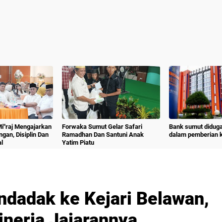
 Mi"raj Mengajarkan
Forwaka Sumut Gelar Safari
Bank sumut diduga
angan, Disiplin Dan
Ramadhan Dan Santuni Anak
dalam pemberian kr
l
Yatim Piatu
ndadak ke Kejari Belawan,
inerja Jajarannya