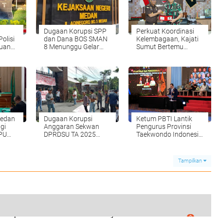
Dugaan Korupsi SPP
Perkuat Koordinasi
olisi
dan Dana BOS SMAN
Kelembagaan, Kajati
buan
8 Menunggu Gelar
Sumut Bertemu
lisi
Perkara
Pangdam 1/ BB
Medan
Dugaan Korupsi
Ketum PBTI Lantik
gi
Anggaran Sekwan
Pengurus Provinsi
JPU
DPRDSU TA 2025
Taekwondo Indonesia
Senilai Rp, 157 M
Maluku Utara 2026-
2030
Tampilkan
rupsi Waterfront City Samosir: Eks
0