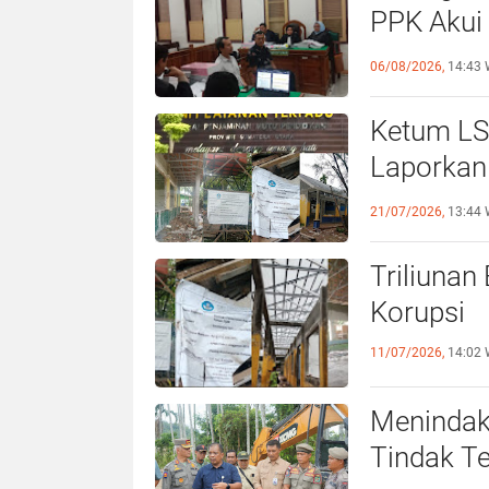
Kajati Inspeksi Mendadak ke Kejari 
PPK Akui
Beberkan
06/08/2026,
14:43 
Ketum LS
Laporkan
21/07/2026,
13:44 
Triliunan
Korupsi
11/07/2026,
14:02 
Menindak
Tindak T