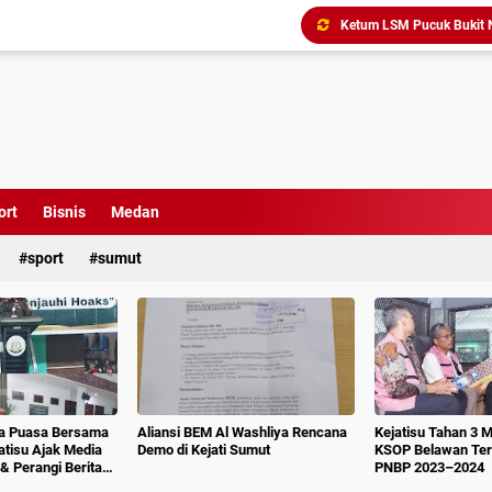
Triliunan Bantuan Revital
Menindak Lanjuti Arahan
Tim Pidsus Kejari Medan
Kajati Inspeksi Mendadak 
Diduga Aniaya Wartawan, E
Dugaan Korupsi SPP dan
ort
Bisnis
Medan
Perkuat Koordinasi Kele
sport
sumut
ka Puasa Bersama
Aliansi BEM Al Washliya Rencana
Kejatisu Tahan 3 
jatisu Ajak Media
Demo di Kejati Sumut
KSOP Belawan Terk
& Perangi Berita
PNBP 2023–2024