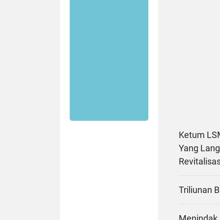
Ketum LSM
Yang Langg
Revitalisa
Triliunan 
Menindak 