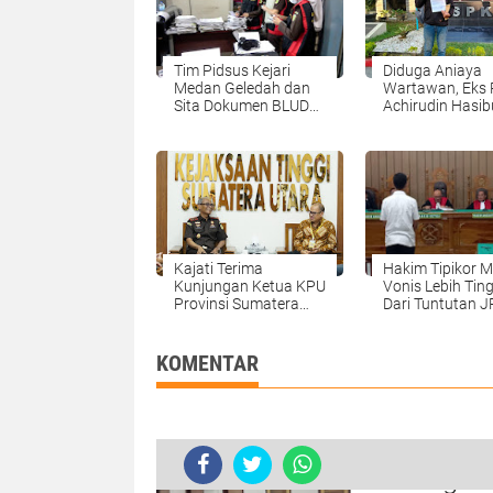
Tim Pidsus Kejari
Diduga Aniaya
Medan Geledah dan
Wartawan, Eks P
Sita Dokumen BLUD
Achirudin Hasi
RSUD Dr Pirngadi
Dilaporkan ke Po
Kajati Terima
Hakim Tipikor 
Kunjungan Ketua KPU
Vonis Lebih Ting
Provinsi Sumatera
Dari Tuntutan 
Utara
KPK
KOMENTAR
Sidang Ko