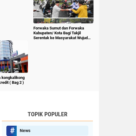
Forwaka Sumut dan Forwaka
Kabupaten/ Kota Bagi Takjil
Serentak ke Masyarakat Wujud
Kepedulian Insan Pers
 kongkalikong
edit ( Bag 2 )
TOPIK POPULER
News