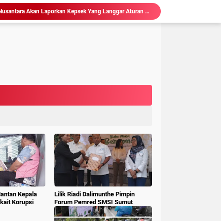
Ketum LSM Pucuk Bukit Nusantara Akan Laporkan Kepsek Yang Langgar Aturan Menteri ke APH , Terkait Dana Revitalisasi Sekolah
isasi Sekolah, Rawan Korupsi
 Gubsu,Tim Terpadu Tindak Tegas PETI di Madina
Hakim : " Ibu Saksi Jangan Jadi Pahlawan Kesiangan, Jelas Punya Hutang Diberi Barang Lagi
 Geledah dan Sita Dokumen BLUD RSUD Dr Pirngadi
ke Kejari Belawan, Pastikan Kondisi Kinerja Jajarannya
ks Polisi Achirudin Hasibuan Dilaporkan ke Polisi
 Dana BOS SMAN 8 Menunggu Gelar Perkara
mbagaan, Kajati Sumut Bertemu Pangdam 1/ BB
Sidang Korupsi Waterfront City Samosir: Eks PPK Akui Hanya Lanjutkan Pekerjaan, KPA Beberkan Pengawasan Proyek
Mantan Kepala
Lilik Riadi Dalimunthe Pimpin
ait Korupsi
Forum Pemred SMSI Sumut