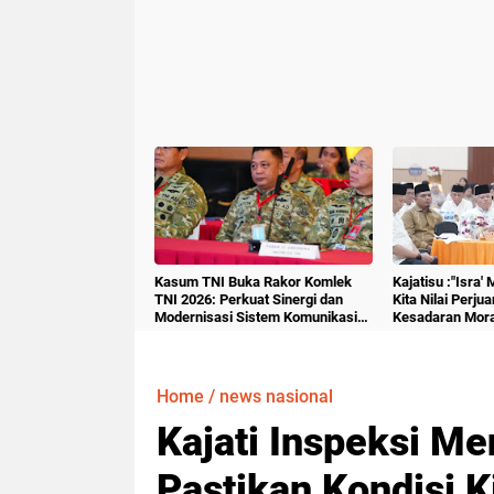
Kasum TNI Buka Rakor Komlek
Kajatisu :"Isra'
TNI 2026: Perkuat Sinergi dan
Kita Nilai Perju
Modernisasi Sistem Komunikasi
Kesadaran Mora
Militer
Home
/
news nasional
Kajati Inspeksi Me
Pastikan Kondisi K