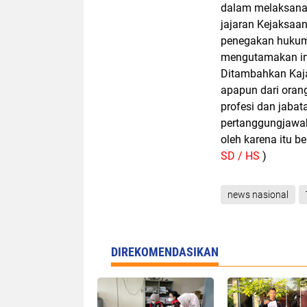
dalam melaksanak
jajaran Kejaksaa
penegakan hukum,
mengutamakan int
Ditambahkan Kaja
apapun dari orang
profesi dan jaba
pertanggungjawab
oleh karena itu be
SD / HS
)
news nasional
DIREKOMENDASIKAN