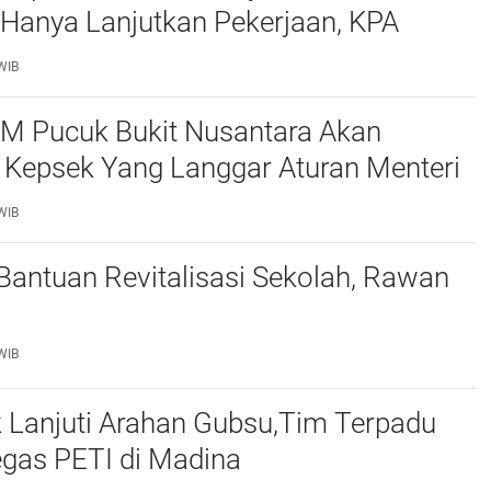
Belawan, Pastikan Kondisi Kinerja Jajarannya
 Hanya Lanjutkan Pekerjaan, KPA
 Pengawasan Proyek
WIB
M Pucuk Bukit Nusantara Akan
 Kepsek Yang Langgar Aturan Menteri
ke APH , Terkait Dana Revitalisasi Sekolah
WIB
 Bantuan Revitalisasi Sekolah, Rawan
WIB
 Lanjuti Arahan Gubsu,Tim Terpadu
egas PETI di Madina