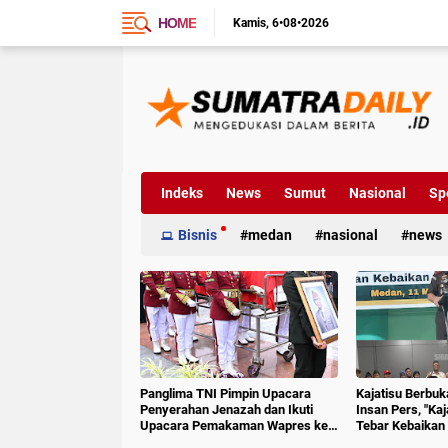
HOME
Kamis
6•08•2026
Indeks
News
Sumut
Nasional
Sp
Bisnis
medan
nasional
news
Panglima TNI Pimpin Upacara
Kajatisu Berbu
Penyerahan Jenazah dan Ikuti
Insan Pers, "Ka
Upacara Pemakaman Wapres ke-
Tebar Kebaikan 
6 RI
Hoak"