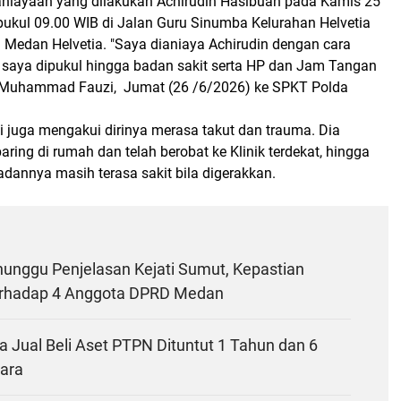
iayaan yang dilakukan Achirudin Hasibuan pada Kamis 25
pukul 09.00 WIB di Jalan Guru Sinumba Kelurahan Helvetia
Medan Helvetia. "Saya dianiaya Achirudin dengan cara
a saya dipukul hingga badan sakit serta HP dan Jam Tangan
a Muhammad Fauzi, Jumat (26 /6/2026) ke SPKT Polda
uga mengakui dirinya merasa takut dan trauma. Dia
aring di rumah dan telah berobat ke Klinik terdekat, hingga
adannya masih terasa sakit bila digerakkan.
nunggu Penjelasan Kejati Sumut, Kepastian
rhadap 4 Anggota DPRD Medan
 Jual Beli Aset PTPN Dituntut 1 Tahun dan 6
jara