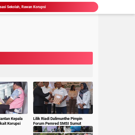
isasi Sekolah, Rawan Korupsi
 Gubsu,Tim Terpadu Tindak Tegas PETI di Madina
Hakim : " Ibu Saksi Jangan Jadi Pahlawan Kesiangan, Jelas Punya Hutang Diberi Barang Lagi
 Geledah dan Sita Dokumen BLUD RSUD Dr Pirngadi
ke Kejari Belawan, Pastikan Kondisi Kinerja Jajarannya
ks Polisi Achirudin Hasibuan Dilaporkan ke Polisi
 Dana BOS SMAN 8 Menunggu Gelar Perkara
mbagaan, Kajati Sumut Bertemu Pangdam 1/ BB
Ketua KPU Provinsi Sumatera Utara
Ketum LSM Pucuk Bukit Nusantara Akan Laporkan Kepsek Yang Langgar Aturan Menteri ke APH , Terkait Dana Revitalisasi Sekolah
Mantan Kepala
Lilik Riadi Dalimunthe Pimpin
ait Korupsi
Forum Pemred SMSI Sumut