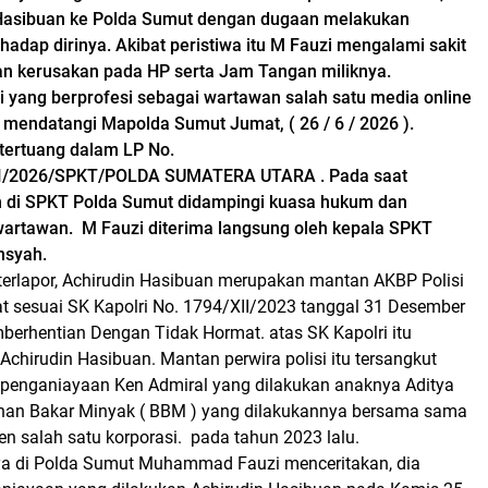
Hasibuan ke Polda Sumut dengan dugaan melakukan
adap dirinya. Akibat peristiwa itu M Fauzi mengalami sakit
n kerusakan pada HP serta Jam Tangan miliknya.
ang berprofesi sebagai wartawan salah satu media online
i mendatangi Mapolda Sumut Jumat, ( 26 / 6 / 2026 ).
tertuang dalam LP No.
I/2026/SPKT/POLDA SUMATERA UTARA . Pada saat
 di SPKT Polda Sumut didampingi kuasa hukum dan
artawan. M Fauzi diterima langsung oleh kepala SPKT
nsyah.
terlapor, Achirudin Hasibuan merupakan mantan AKBP Polisi
at sesuai SK Kapolri No. 1794/XII/2023 tanggal 31 Desember
berhentian Dengan Tidak Hormat. atas SK Kapolri itu
chirudin Hasibuan. Mantan perwira polisi itu tersangkut
penganiayaan Ken Admiral yang dilakukan anaknya Aditya
han Bakar Minyak ( BBM ) yang dilakukannya bersama sama
 salah satu korporasi. pada tahun 2023 lalu.
a di Polda Sumut Muhammad Fauzi menceritakan, dia