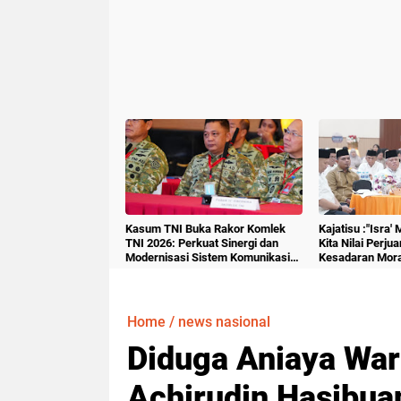
Kasum TNI Buka Rakor Komlek
Kajatisu :"Isra'
TNI 2026: Perkuat Sinergi dan
Kita Nilai Perju
Modernisasi Sistem Komunikasi
Kesadaran Mora
Militer
Home
/
news nasional
Diduga Aniaya War
Achirudin Hasibuan