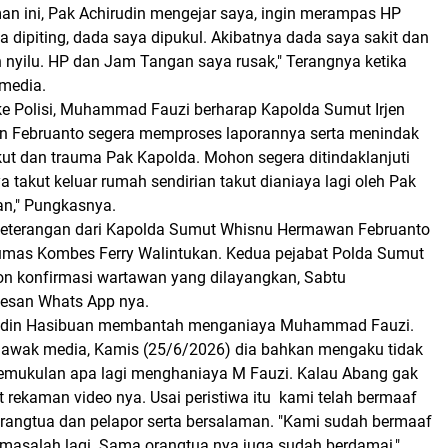
man ini, Pak Achirudin mengejar saya, ingin merampas HP
ya dipiting, dada saya dipukul. Akibatnya dada saya sakit dan
 nyilu. HP dan Jam Tangan saya rusak," Terangnya ketika
media.
ke Polisi, Muhammad Fauzi berharap Kapolda Sumut Irjen
 Februanto segera memproses laporannya serta menindak
akut dan trauma Pak Kapolda. Mohon segera ditindaklanjuti
a takut keluar rumah sendirian takut dianiaya lagi oleh Pak
an," Pungkasnya.
keterangan dari Kapolda Sumut Whisnu Hermawan Februanto
mas Kombes Ferry Walintukan. Kedua pejabat Polda Sumut
on konfirmasi wartawan yang dilayangkan, Sabtu
pesan Whats App nya.
udin Hasibuan membantah menganiaya Muhammad Fauzi.
awak media, Kamis (25/6/2026) dia bahkan mengaku tidak
emukulan apa lagi menghaniaya M Fauzi. Kalau Abang gak
t rekaman video nya. Usai peristiwa itu kami telah bermaaf
angtua dan pelapor serta bersalaman. "Kami sudah bermaaf
masalah lagi. Sama orangtua nya juga sudah berdamai,"