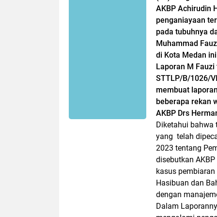
AKBP Achirudin 
penganiayaan terh
pada tubuhnya da
Muhammad Fauzi y
di Kota Medan in
Laporan M Fauzi 
STTLP/B/1026/V
membuat laporan
beberapa rekan w
AKBP Drs Herma
Diketahui bahwa 
yang telah dipec
2023 tentang Pem
disebutkan AKBP A
kasus pembiaran 
Hasibuan dan Ba
dengan manajemen
Dalam Laporanny