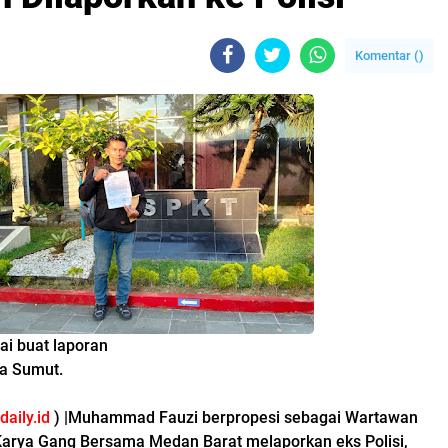
Komentar (
)
buat laporan
umut.
aily.id
) |Muhammad Fauzi berpropesi sebagai Wartawan
Karya Gang Bersama Medan Barat melaporkan eks Polisi,