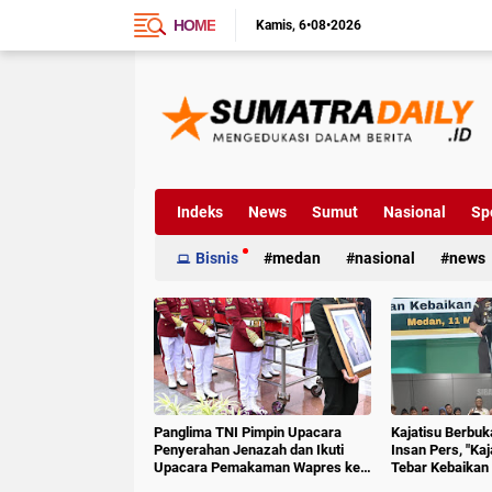
HOME
Kamis
6•08•2026
Indeks
News
Sumut
Nasional
Sp
Bisnis
medan
nasional
news
Panglima TNI Pimpin Upacara
Kajatisu Berbu
Penyerahan Jenazah dan Ikuti
Insan Pers, "Ka
Upacara Pemakaman Wapres ke-
Tebar Kebaikan 
6 RI
Hoak"