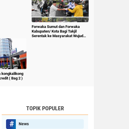
Forwaka Sumut dan Forwaka
Kabupaten/ Kota Bagi Takjil
Serentak ke Masyarakat Wujud
Kepedulian Insan Pers
 kongkalikong
edit ( Bag 2 )
TOPIK POPULER
News