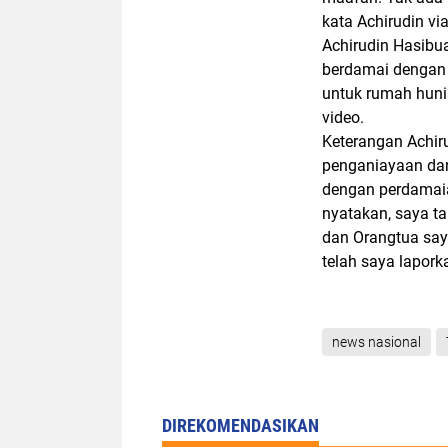
kata Achirudin vi
Achirudin Hasibu
berdamai dengan 
untuk rumah huni
video.
Keterangan Achi
penganiayaan dan
dengan perdamaia
nyatakan, saya t
dan Orangtua say
telah saya laporka
news nasional
DIREKOMENDASIKAN