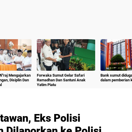
 Mi"raj Mengajarkan
Forwaka Sumut Gelar Safari
Bank sumut diduga
angan, Disiplin Dan
Ramadhan Dan Santuni Anak
dalam pemberian kr
l
Yatim Piatu
tawan, Eks Polisi
 Dilaporkan ke Polisi