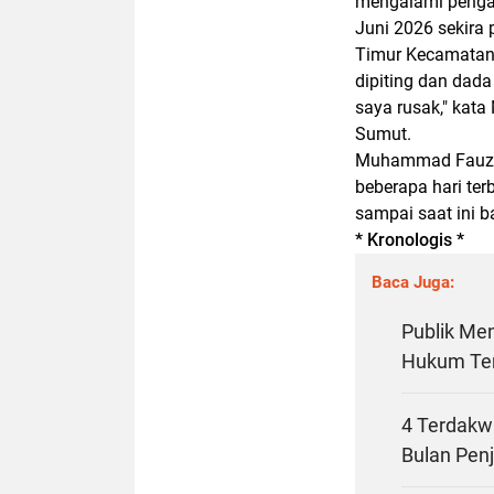
mengalami pengan
Juni 2026 sekira 
Timur Kecamatan 
dipiting dan dad
saya rusak," kat
Sumut.
Muhammad Fauzi j
beberapa hari terb
sampai saat ini b
* Kronologis *
Baca Juga:
Publik Me
Hukum Te
4 Terdakwa
Bulan Pen