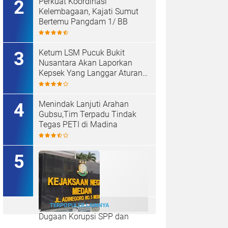
Perkuat Koordinasi
Kelembagaan, Kajati Sumut
Bertemu Pangdam 1/ BB
Ketum LSM Pucuk Bukit
Nusantara Akan Laporkan
Kepsek Yang Langgar Aturan
Menteri ke APH , Terkait Dana
Revitalisasi Sekolah
Menindak Lanjuti Arahan
Gubsu,Tim Terpadu Tindak
Tegas PETI di Madina
TERPOPULER LAINNYA
Dugaan Korupsi SPP dan
Dana BOS SMAN 8 Menunggu