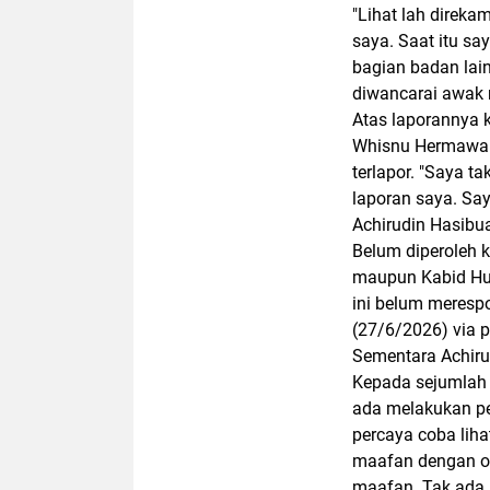
"Lihat lah direka
saya. Saat itu sa
bagian badan lain
diwancarai awak 
Atas laporannya 
Whisnu Hermawan
terlapor. "Saya t
laporan saya. Say
Achirudin Hasibu
Belum diperoleh 
maupun Kabid Hu
ini belum meresp
(27/6/2026) via 
Sementara Achir
Kepada sejumlah 
ada melakukan p
percaya coba liha
maafan dengan or
maafan. Tak ada 