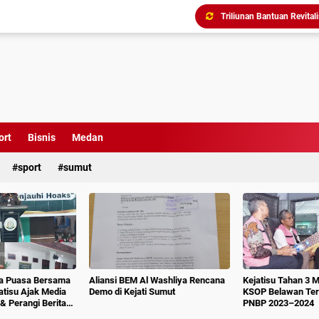
Triliunan Bantuan Revital
Menindak Lanjuti Arahan
Tim Pidsus Kejari Medan
Kajati Inspeksi Mendadak 
Diduga Aniaya Wartawan, E
Dugaan Korupsi SPP dan
Perkuat Koordinasi Kele
ort
Bisnis
Medan
Kajati Terima Kunjungan 
sport
sumut
ka Puasa Bersama
Aliansi BEM Al Washliya Rencana
Kejatisu Tahan 3 
jatisu Ajak Media
Demo di Kejati Sumut
KSOP Belawan Terk
& Perangi Berita
PNBP 2023–2024