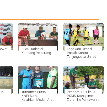
Lewat
PSMS Kalah di
Laga Adu Gengsi
Kandang Perserang
Poslab Kontra
Tanjungbalai United
uri
Turnamen Futsal
Peringati HUT ke-70
g
KNPI Sumut:
PSMS, Manajemen
Kalahkan Medan Area
Ziarah Ke Pahlawan
di Babak Adu Finalti,
PSMS