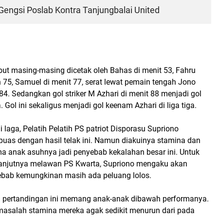
Gengsi Poslab Kontra Tanjungbalai United
but masing-masing dicetak oleh Bahas di menit 53, Fahru
 75, Samuel di menit 77, serat lewat pemain tengah Jono
84. Sedangkan gol striker M Azhari di menit 88 menjadi gol
 Gol ini sekaligus menjadi gol keenam Azhari di liga tiga.
laga, Pelatih Pelatih PS patriot Disporasu Supriono
uas dengan hasil telak ini. Namun diakuinya stamina dan
a anak asuhnya jadi penyebab kekalahan besar ini. Untuk
anjutnya melawan PS Kwarta, Supriono mengaku akan
ebab kemungkinan masih ada peluang lolos.
ja pertandingan ini memang anak-anak dibawah performanya.
asalah stamina mereka agak sedikit menurun dari pada