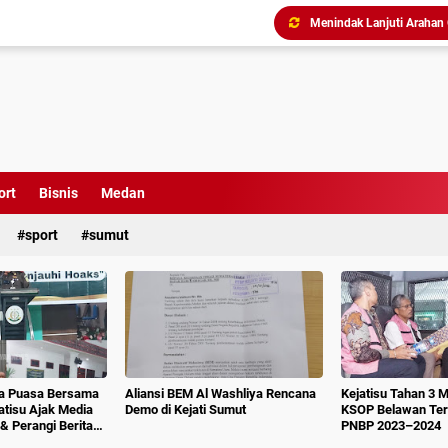
Tim Pidsus Kejari Medan
Kajati Inspeksi Mendadak 
Diduga Aniaya Wartawan, E
Dugaan Korupsi SPP dan
Perkuat Koordinasi Kele
ort
Bisnis
Medan
Triliunan Bantuan Revital
sport
sumut
Menindak Lanjuti Arahan
ka Puasa Bersama
Aliansi BEM Al Washliya Rencana
Kejatisu Tahan 3 
jatisu Ajak Media
Demo di Kejati Sumut
KSOP Belawan Terk
& Perangi Berita
PNBP 2023–2024