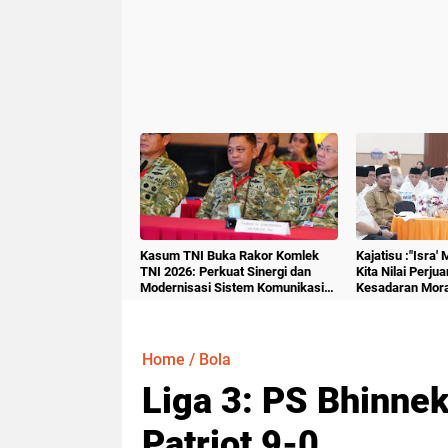
Kasum TNI Buka Rakor Komlek
Kajatisu :"Isra'
TNI 2026: Perkuat Sinergi dan
Kita Nilai Perju
Modernisasi Sistem Komunikasi
Kesadaran Mora
Militer
Home
/
Bola
Liga 3: PS Bhinne
Patriot 9-0