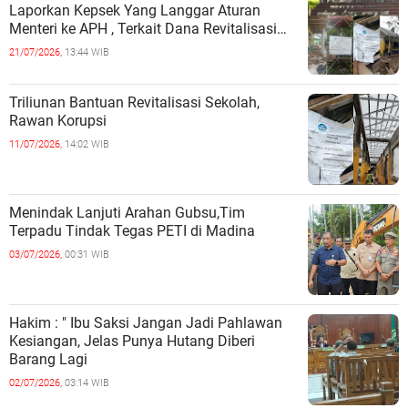
Laporkan Kepsek Yang Langgar Aturan
Menteri ke APH , Terkait Dana Revitalisasi
Sekolah
21/07/2026,
13:44 WIB
Triliunan Bantuan Revitalisasi Sekolah,
Rawan Korupsi
11/07/2026,
14:02 WIB
Menindak Lanjuti Arahan Gubsu,Tim
Terpadu Tindak Tegas PETI di Madina
03/07/2026,
00:31 WIB
Hakim : " Ibu Saksi Jangan Jadi Pahlawan
Kesiangan, Jelas Punya Hutang Diberi
Barang Lagi
02/07/2026,
03:14 WIB