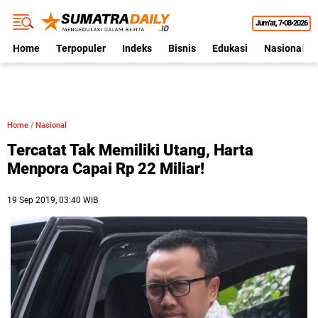
Jum'at
7•08•2026
Home
Terpopuler
Indeks
Bisnis
Edukasi
Nasional
Home
/
Nasional
Tercatat Tak Memiliki Utang, Harta
Menpora Capai Rp 22 Miliar!
19 Sep 2019, 03:40 WIB